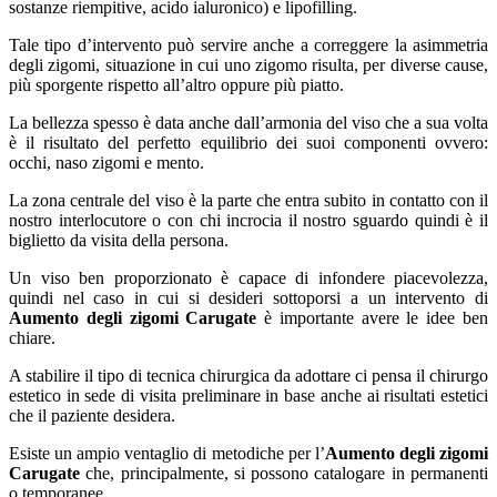
sostanze riempitive, acido ialuronico) e lipofilling.
Tale tipo d’intervento può servire anche a correggere la asimmetria
degli zigomi, situazione in cui uno zigomo risulta, per diverse cause,
più sporgente rispetto all’altro oppure più piatto.
La bellezza spesso è data anche dall’armonia del viso che a sua volta
è il risultato del perfetto equilibrio dei suoi componenti ovvero:
occhi, naso zigomi e mento.
La zona centrale del viso è la parte che entra subito in contatto con il
nostro interlocutore o con chi incrocia il nostro sguardo quindi è il
biglietto da visita della persona.
Un viso ben proporzionato è capace di infondere piacevolezza,
quindi nel caso in cui si desideri sottoporsi a un intervento di
Aumento degli zigomi Carugate
è importante avere le idee ben
chiare.
A stabilire il tipo di tecnica chirurgica da adottare ci pensa il chirurgo
estetico in sede di visita preliminare in base anche ai risultati estetici
che il paziente desidera.
Esiste un ampio ventaglio di metodiche per l’
Aumento degli zigomi
Carugate
che, principalmente, si possono catalogare in permanenti
o temporanee.