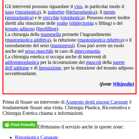
Gli interventi possono riguardare il
viso
, in particolar modo il
naso
(
rinoplastica
), le
palpebre
(
blefaroplastica
), il
mento
(
genioplastica
) e le
orecchie
(
otoplastica
). Possono essere inoltre
diretti alla rimozione delle
rughe
(
ritidectomia
o lifting) o del
tessuto adiposo
(
lipofilling
).
La chirurgia della
mammella
permette l’ingrandimento
(
mastoplastica additiva
), la riduzione (
mastoplastica riduttiva
) o il
rassodamento del seno (
mastopessi
). Essa può avere un ruolo
anche nel
sesso maschile
in caso di
ginecomastia
.
La chirurgia estetica si occupa anche di interventi di
addominoplastica
per la ricostruzione dei
muscoli
della
parete
dell’addome
e di
liposuzione
, per la rimozione del tessuto adiposo
sovrabbondante.
(
fonte
Wikipedia
)
Prima di fissare un intervento di
Aumento degli zigomi Carugate
è
fondamentale fissare una visita. Chirurgia Plastica, Ricostruttiva e
Chirurgia Estetica chiama x informazioni.
Effettuiamo il servizio anche in queste zone:
Rinoplastica Carugate