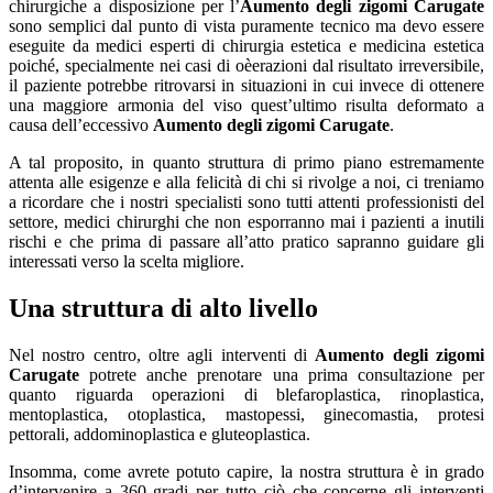
chirurgiche a disposizione per l’
Aumento degli zigomi Carugate
sono semplici dal punto di vista puramente tecnico ma devo essere
eseguite da medici esperti di chirurgia estetica e medicina estetica
poiché, specialmente nei casi di oèerazioni dal risultato irreversibile,
il paziente potrebbe ritrovarsi in situazioni in cui invece di ottenere
una maggiore armonia del viso quest’ultimo risulta deformato a
causa dell’eccessivo
Aumento degli zigomi Carugate
.
A tal proposito, in quanto struttura di primo piano estremamente
attenta alle esigenze e alla felicità di chi si rivolge a noi, ci treniamo
a ricordare che i nostri specialisti sono tutti attenti professionisti del
settore, medici chirurghi che non esporranno mai i pazienti a inutili
rischi e che prima di passare all’atto pratico sapranno guidare gli
interessati verso la scelta migliore.
Una struttura di alto livello
Nel nostro centro, oltre agli interventi di
Aumento degli zigomi
Carugate
potrete anche prenotare una prima consultazione per
quanto riguarda operazioni di blefaroplastica, rinoplastica,
mentoplastica, otoplastica, mastopessi, ginecomastia, protesi
pettorali, addominoplastica e gluteoplastica.
Insomma, come avrete potuto capire, la nostra struttura è in grado
d’intervenire a 360 gradi per tutto ciò che concerne gli interventi