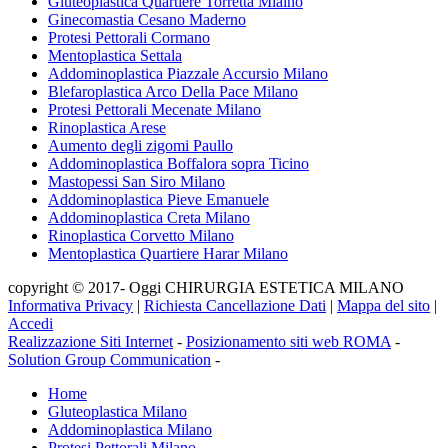
Gluteoplastica Quartiere Torretta Mialno
Ginecomastia Cesano Maderno
Protesi Pettorali Cormano
Mentoplastica Settala
Addominoplastica Piazzale Accursio Milano
Blefaroplastica Arco Della Pace Milano
Protesi Pettorali Mecenate Milano
Rinoplastica Arese
Aumento degli zigomi Paullo
Addominoplastica Boffalora sopra Ticino
Mastopessi San Siro Milano
Addominoplastica Pieve Emanuele
Addominoplastica Creta Milano
Rinoplastica Corvetto Milano
Mentoplastica Quartiere Harar Milano
copyright © 2017- Oggi CHIRURGIA ESTETICA MILANO
Informativa Privacy
|
Richiesta Cancellazione Dati
|
Mappa del sito
|
Accedi
Realizzazione Siti Internet
-
Posizionamento siti web ROMA
-
Solution Group Communication
-
Home
Gluteoplastica Milano
Addominoplastica Milano
Protesi Pettorali Milano