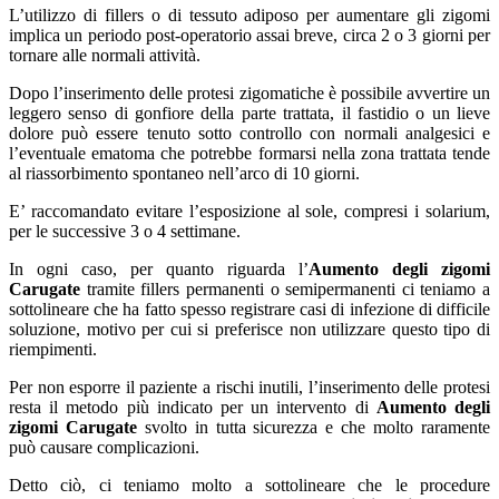
L’utilizzo di fillers o di tessuto adiposo per aumentare gli zigomi
implica un periodo post-operatorio assai breve, circa 2 o 3 giorni per
tornare alle normali attività.
Dopo l’inserimento delle protesi zigomatiche è possibile avvertire un
leggero senso di gonfiore della parte trattata, il fastidio o un lieve
dolore può essere tenuto sotto controllo con normali analgesici e
l’eventuale ematoma che potrebbe formarsi nella zona trattata tende
al riassorbimento spontaneo nell’arco di 10 giorni.
E’ raccomandato evitare l’esposizione al sole, compresi i solarium,
per le successive 3 o 4 settimane.
In ogni caso, per quanto riguarda l’
Aumento degli zigomi
Carugate
tramite fillers permanenti o semipermanenti ci teniamo a
sottolineare che ha fatto spesso registrare casi di infezione di difficile
soluzione, motivo per cui si preferisce non utilizzare questo tipo di
riempimenti.
Per non esporre il paziente a rischi inutili, l’inserimento delle protesi
resta il metodo più indicato per un intervento di
Aumento degli
zigomi Carugate
svolto in tutta sicurezza e che molto raramente
può causare complicazioni.
Detto ciò, ci teniamo molto a sottolineare che le procedure