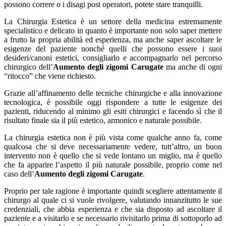
possono correre o i disagi post operatori, potete stare tranquilli.
La Chirurgia Estetica è un settore della medicina estremamente
specialistico e delicato in quanto è importante non solo saper mettere
a frutto la propria abilità ed esperienza, ma anche saper ascoltare le
esigenze del paziente nonché quelli che possono essere i suoi
desideri/canoni estetici, consigliarlo e accompagnarlo nel percorso
chirurgico dell’
Aumento degli zigomi Carugate
ma anche di ogni
“ritocco” che viene richiesto.
Grazie all’affinamento delle tecniche chirurgiche e alla innovazione
tecnologica, è possibile oggi rispondere a tutte le esigenze dei
pazienti, riducendo al minimo gli esiti chirurgici e facendo sì che il
risultato finale sia il più estetico, armonico e naturale possibile.
La chirurgia estetica non è più vista come qualche anno fa, come
qualcosa che si deve necessariamente vedere, tutt’altro, un buon
intervento non è quello che si vede lontano un miglio, ma è quello
che fa apparire l’aspetto il più naturale possibile, proprio come nel
caso dell’
Aumento degli zigomi Carugate
.
Proprio per tale ragione è importante quindi scegliere attentamente il
chirurgo al quale ci si vuole rivolgere, valutando innanzitutto le sue
credenziali, che abbia esperienza e che sia disposto ad ascoltare il
paziente e a visitarlo e se necessario rivisitarlo prima di sottoporlo ad