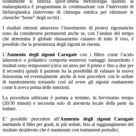
Solitamente si utilizza quest’ultima metodologia quando la
malaroplastica è programmata in combinazione con l’intervento di
blefaroplastica (intervento di chirurgia estetica per eliminare le
classiche “borse” degli occhi) .
I risultati ottenuti attraverso l’inserimento di protesi zigomatiche
sono da considerarsi permanenti anche se, con l’andare del tempo
che determina il globale rilassamento cutaneo di tutto il viso, è
possibile che la prominenza degli zigomi ne risenta.
L’
Aumento degli zigomi Carugate
con i fillers come l’acido
ialuronico o polilattico comporta numerosi vantaggi: innanzitutto i
risultati sono temporanei (circa un anno per il primo e fino a due per
il secondo) quindi il paziente ha la possibilità di valutare la nuova
fisionomia ed eventualmente anche di non procedere con le sedute
di mantenimento tornando così ad avere gli zigomi esattamente
come li aveva prima delle iniezioni.
La procedura utilizzata è portata a termine, in brevissimo tempo
(20/30 minuti) e necessita solo di anestesia locale della parte da
trattare.
E’ possibile procedere all’
Aumento degli zigomi Carugate
iniettando il filler per gradi, in più sedute, fino al raggiungimento del
risultato desiderato che è mantenuto con trattamenti periodici.