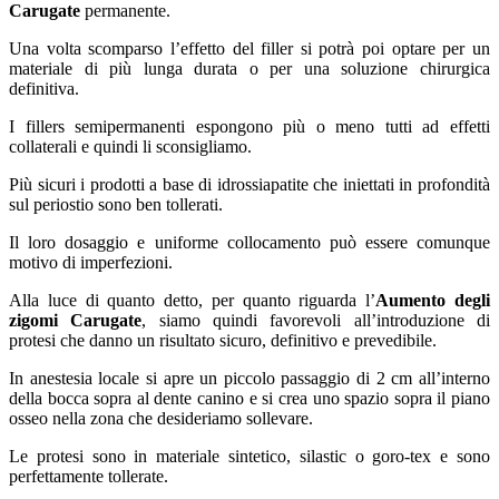
Carugate
permanente.
Una volta scomparso l’effetto del filler si potrà poi optare per un
materiale di più lunga durata o per una soluzione chirurgica
definitiva.
I fillers semipermanenti espongono più o meno tutti ad effetti
collaterali e quindi li sconsigliamo.
Più sicuri i prodotti a base di idrossiapatite che iniettati in profondità
sul periostio sono ben tollerati.
Il loro dosaggio e uniforme collocamento può essere comunque
motivo di imperfezioni.
Alla luce di quanto detto, per quanto riguarda l’
Aumento degli
zigomi Carugate
, siamo quindi favorevoli all’introduzione di
protesi che danno un risultato sicuro, definitivo e prevedibile.
In anestesia locale si apre un piccolo passaggio di 2 cm all’interno
della bocca sopra al dente canino e si crea uno spazio sopra il piano
osseo nella zona che desideriamo sollevare.
Le protesi sono in materiale sintetico, silastic o goro-tex e sono
perfettamente tollerate.