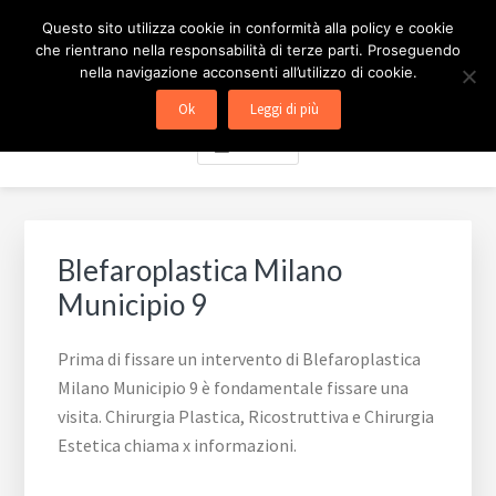
Passa
Passa
Skip
CHIRURGIA ESTETICA
Questo sito utilizza cookie in conformità alla policy e cookie
al
al
to
che rientrano nella responsabilità di terze parti. Proseguendo
contenuto
piè
footer
MILANO
nella navigazione acconsenti all’utilizzo di cookie.
principale
di
navigation
Ok
Leggi di più
pagina
Menu
Blefaroplastica Milano
Municipio 9
Prima di fissare un intervento di Blefaroplastica
Milano Municipio 9 è fondamentale fissare una
visita. Chirurgia Plastica, Ricostruttiva e Chirurgia
Estetica chiama x informazioni.