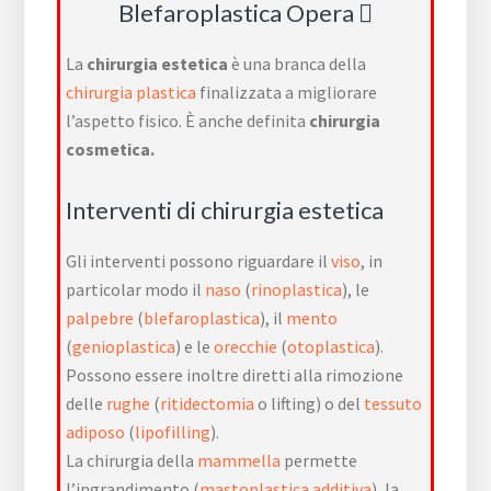
Blefaroplastica Opera
La
chirurgia estetica
è una branca della
chirurgia plastica
finalizzata a migliorare
l’aspetto fisico. È anche definita
chirurgia
cosmetica.
Interventi di chirurgia estetica
Gli interventi possono riguardare il
viso
, in
particolar modo il
naso
(
rinoplastica
), le
palpebre
(
blefaroplastica
), il
mento
(
genioplastica
) e le
orecchie
(
otoplastica
).
Possono essere inoltre diretti alla rimozione
delle
rughe
(
ritidectomia
o lifting) o del
tessuto
adiposo
(
lipofilling
).
La chirurgia della
mammella
permette
l’ingrandimento (
mastoplastica additiva
), la