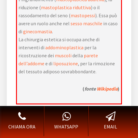
riduzione (
mastoplastica riduttiva
) o il
rassodamento del seno (
mastopessi
). Essa può
avere un ruolo anche nel
sesso maschile
in caso
di
ginecomastia
.
La chirurgia estetica si occupa anche di
interventi di
addominoplastica
per la
ricostruzione dei
muscoli
della
parete
dell’addome
e di
liposuzione
, per la rimozione
del tessuto adiposo sovrabbondante.
(
fonte
Wikipedia
)
Prima di fissare un intervento di
Blefaroplastica
Opera
è fondamentale fissare una visita. Chirurgia
Plastica, Ricostruttiva e Chirurgia Estetica
CHIAMA ORA
WHATSAPP
EMAIL
chiama x informazioni.