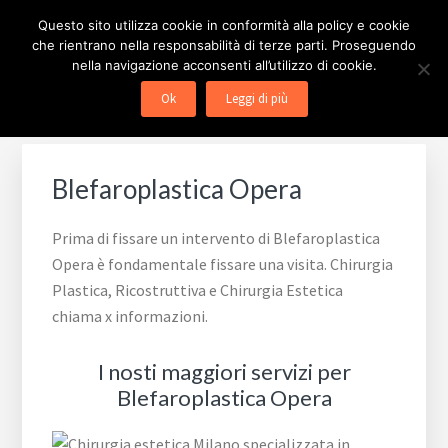
Passa
Passa
Passa
Skip
CHIRURGIA ESTETICA
Questo sito utilizza cookie in conformità alla policy e cookie
alla
al
al
to
che rientrano nella responsabilità di terze parti. Proseguendo
navigazione
contenuto
piè
footer
MILANO
nella navigazione acconsenti all’utilizzo di cookie.
primaria
principale
di
navigation
Ok
Leggi di più
pagina
Blefaroplastica Opera
Prima di fissare un intervento di Blefaroplastica
Opera è fondamentale fissare una visita. Chirurgia
Plastica, Ricostruttiva e Chirurgia Estetica
chiama x informazioni.
I nosti maggiori servizi per
Blefaroplastica Opera