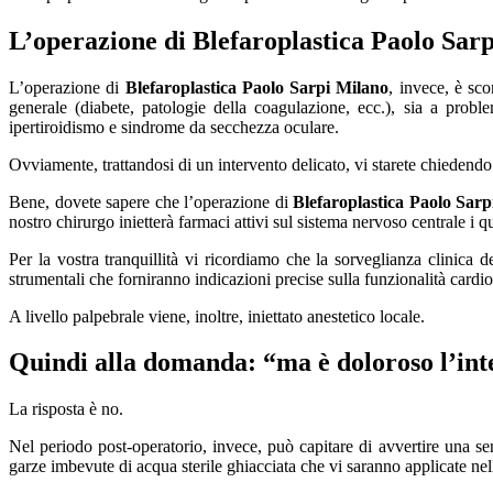
L’operazione di
Blefaroplastica Paolo Sar
L’operazione di
Blefaroplastica Paolo Sarpi Milano
, invece, è sco
generale (diabete, patologie della coagulazione, ecc.), sia a probl
ipertiroidismo e sindrome da secchezza oculare.
Ovviamente, trattandosi di un intervento delicato, vi starete chiedendo
Bene, dovete sapere che l’operazione di
Blefaroplastica Paolo Sarp
nostro chirurgo inietterà farmaci attivi sul sistema nervoso centrale i
Per la vostra tranquillità vi ricordiamo che la sorveglianza clinica d
strumentali che forniranno indicazioni precise sulla funzionalità cardio
A livello palpebrale viene, inoltre, iniettato anestetico locale.
Quindi alla domanda: “ma è doloroso l’in
La risposta è no.
Nel periodo post-operatorio, invece, può capitare di avvertire una se
garze imbevute di acqua sterile ghiacciata che vi saranno applicate ne