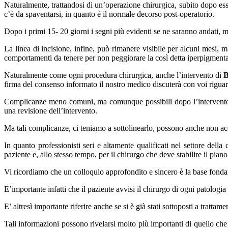
Naturalmente, trattandosi di un’operazione chirurgica, subito dopo esse
c’è da spaventarsi, in quanto è il normale decorso post-operatorio.
Dopo i primi 15- 20 giorni i segni più evidenti se ne saranno andati, 
La linea di incisione, infine, può rimanere visibile per alcuni mesi, m
comportamenti da tenere per non peggiorare la così detta iperpigment
Naturalmente come ogni procedura chirurgica, anche l’intervento di
B
firma del consenso informato il nostro medico discuterà con voi rigua
Complicanze meno comuni, ma comunque possibili dopo l’intervento so
una revisione dell’intervento.
Ma tali complicanze, ci teniamo a sottolinearlo, possono anche non acc
In quanto professionisti seri e altamente qualificati nel settore dell
paziente e, allo stesso tempo, per il chirurgo che deve stabilire il pian
Vi ricordiamo che un colloquio approfondito e sincero è la base fondam
E’importante infatti che il paziente avvisi il chirurgo di ogni patologi
E’ altresì importante riferire anche se si è già stati sottoposti a trattame
Tali informazioni possono rivelarsi molto più importanti di quello che