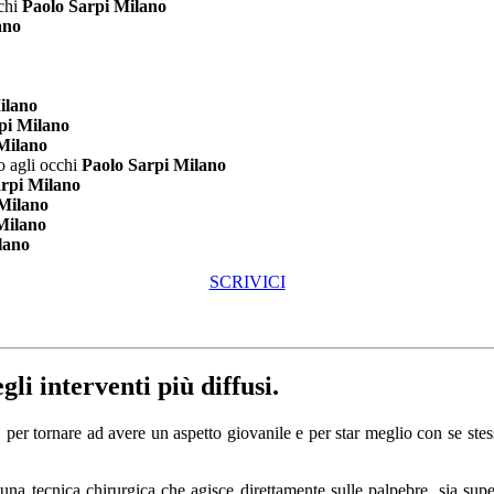
chi
Paolo Sarpi Milano
ano
ilano
pi Milano
Milano
o agli occhi
Paolo Sarpi Milano
rpi Milano
Milano
Milano
lano
SCRIVICI
gli interventi più diffusi.
 per tornare ad avere un aspetto giovanile e per star meglio con se stes
 una tecnica chirurgica che agisce direttamente sulle palpebre, sia super