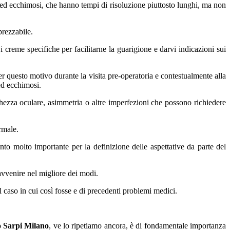
re ed ecchimosi, che hanno tempi di risoluzione piuttosto lunghi, ma non
prezzabile.
i creme specifiche per facilitarne la guarigione e darvi indicazioni sui
 questo motivo durante la visita pre-operatoria e contestualmente alla
ed ecchimosi.
ezza oculare, asimmetria o altre imperfezioni che possono richiedere
rmale.
ento molto importante per la definizione delle aspettative da parte del
avvenire nel migliore dei modi.
l caso in cui così fosse e di precedenti problemi medici.
o Sarpi Milano
, ve lo ripetiamo ancora, è di fondamentale importanza