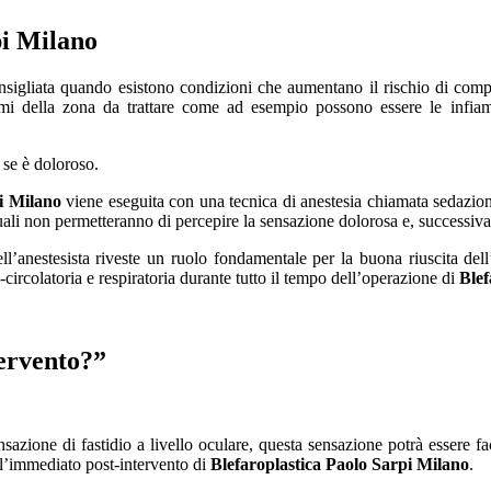
pi Milano
nsigliata quando esistono condizioni che aumentano il rischio di compli
emi della zona da trattare come ad esempio possono essere le infiamm
 se è doloroso.
i Milano
viene eseguita con una tecnica di anestesia chiamata sedazione
 quali non permetteranno di percepire la sensazione dolorosa e, successiva
ell’anestesista riveste un ruolo fondamentale per la buona riuscita del
-circolatoria e respiratoria durante tutto il tempo dell’operazione di
Blef
tervento?”
nsazione di fastidio a livello oculare, questa sensazione potrà essere f
ll’immediato post-intervento di
Blefaroplastica Paolo Sarpi Milano
.