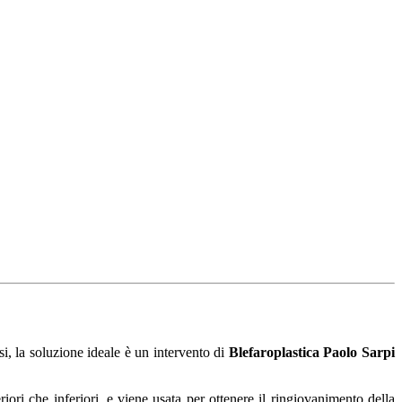
si, la soluzione ideale è un intervento di
Blefaroplastica Paolo Sarpi
iori che inferiori, e viene usata per ottenere il ringiovanimento della