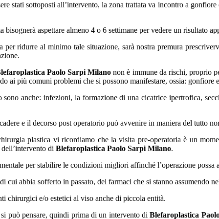
re stati sottoposti all’intervento, la zona trattata va incontro a gonfio
ma bisognerà aspettare almeno 4 o 6 settimane per vedere un risultato ap
a per ridurre al minimo tale situazione, sarà nostra premura prescriverv
azione.
lefaroplastica Paolo Sarpi Milano
non è immune da rischi, proprio per
rdo ai più comuni problemi che si possono manifestare, ossia: gonfiore 
no anche: infezioni, la formazione di una cicatrice ipertrofica, secch
adere e il decorso post operatorio può avvenire in maniera del tutto no
a chirurgia plastica vi ricordiamo che la visita pre-operatoria è un mom
o dell’intervento di
Blefaroplastica Paolo Sarpi Milano
.
entale per stabilire le condizioni migliori affinché l’operazione possa 
a di cui abbia sofferto in passato, dei farmaci che si stanno assumendo ne
nti chirurgici e/o estetici al viso anche di piccola entità.
 si può pensare, quindi prima di un intervento di
Blefaroplastica Paol