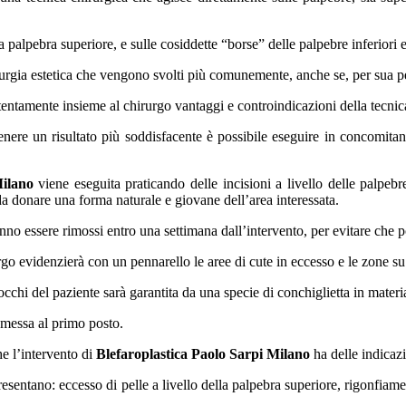
a palpebra superiore, e sulle cosiddette “borse” delle palpebre inferiori e
rurgia estetica che vengono svolti più comunemente, anche se, per sua p
ttentamente insieme al chirurgo vantaggi e controindicazioni della tecnic
tenere un risultato più soddisfacente è possibile eseguire in concomitan
Milano
viene eseguita praticando delle incisioni a livello delle palpebre
da donare una forma naturale e giovane dell’area interessata.
nno essere rimossi entro una settimana dall’intervento, per evitare che po
rgo evidenzierà con un pennarello le aree di cute in eccesso e le zone su 
cchi del paziente sarà garantita da una specie di conchiglietta in materia
 messa al primo posto.
he l’intervento di
Blefaroplastica Paolo Sarpi Milano
ha delle indicazi
presentano: eccesso di pelle a livello della palpebra superiore, rigonfia