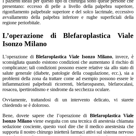
I pazienti ideali per questo tipo di chirurgia sono quelle persone che
presentano: eccesso di pelle a livello della palpebra superiore,
rigonfiamento palpebrale superiore e del solco lacrimale, eccessivo
avvallamento della palpebra inferiore e rughe superficiali della
regione periorbitale.
L’operazione di
Blefaroplastica Viale
Isonzo Milano
L’operazione di
Blefaroplastica Viale Isonzo Milano
, invece, è
sconsigliata quando esistono condizioni che aumentano il rischio di
complicanze; tali condizioni possono essere relative sia allo stato di
salute generale (diabete, patologie della coagulazione, ecc.), sia a
problemi della zona da trattare come ad esempio possono essere le
infiammazioni palpebrali ricorrenti, blefarospasmo, blefarocalasi,
rosacea, ipertiroidismo e sindrome da secchezza oculare.
Ovviamente, trattandosi di un intervento delicato, vi starete
chiedendo se è doloroso.
Bene, dovete sapere che l’operazione di
Blefaroplastica Viale
Isonzo Milano
viene eseguita con una tecnica di anestesia chiamata
sedazione cosciente, questo vuol dire che il medico anestesista che
supporta il nostro chirurgo inietterà farmaci attivi sul sistema nervoso