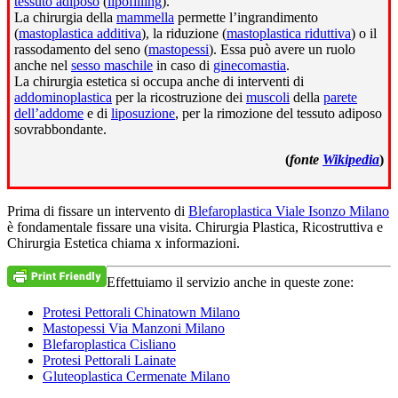
tessuto adiposo
(
lipofilling
).
La chirurgia della
mammella
permette l’ingrandimento
(
mastoplastica additiva
), la riduzione (
mastoplastica riduttiva
) o il
rassodamento del seno (
mastopessi
). Essa può avere un ruolo
anche nel
sesso maschile
in caso di
ginecomastia
.
La chirurgia estetica si occupa anche di interventi di
addominoplastica
per la ricostruzione dei
muscoli
della
parete
dell’addome
e di
liposuzione
, per la rimozione del tessuto adiposo
sovrabbondante.
(
fonte
Wikipedia
)
Prima di fissare un intervento di
Blefaroplastica Viale Isonzo Milano
è fondamentale fissare una visita. Chirurgia Plastica, Ricostruttiva e
Chirurgia Estetica chiama x informazioni.
Effettuiamo il servizio anche in queste zone:
Protesi Pettorali Chinatown Milano
Mastopessi Via Manzoni Milano
Blefaroplastica Cisliano
Protesi Pettorali Lainate
Gluteoplastica Cermenate Milano