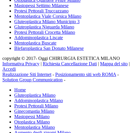
Otoplastica Quartiere Feltre Milano
Mastopessi Settimo Milanese
Protesi Pettorali Truccazzano
Mentoplastica Viale Corsica Milano
Gluteoplastica Milano Municipio 3
Gluteoplastica Niguarda Milano
Protesi Pettorali Crocetta Milano
Addominoplastica Liscate
Mentoplastica Buscate
Blefaroplastica San Donato Milanese
copyright © 2017- Oggi CHIRURGIA ESTETICA MILANO
Informativa Privacy
|
Richiesta Cancellazione Dati
|
Mappa del sito
|
Accedi
Realizzazione Siti Internet
-
Posizionamento siti web ROMA
-
Solution Group Communication
-
Home
Gluteoplastica Milano
Addominoplastica Milano
Protesi Pettorali Milano
Ginecomastia Milano
Mastopessi Milano
Otoplastica Milano
Mentoplastica Milano
Aumento degli zigomi Milano