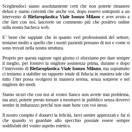
Scegliendoci siamo assolutamente certi che non potrete rimanere
delusi e siamo convinti che anche voi, dopo esservi sottoposti a un
intervento di
Blefaroplastica Viale Isonzo Milano
e aver avuto a
che fare con noi, lascerete un commento più che positivo online
sulla nostra bacheca web.
E’ bene che sappiate che in quanto veri professionisti del settore,
teniamo molto a quello che i nostri pazienti pensano di noi e come si
sono trovati nella nostra struttura.
Proprio per questa ragione ogni giorno ci sforziamo per dare sempre
il meglio, per fornirvi la migliore assistenza prima, durante e dopo
l’intervento di
Blefaroplastica Viale Isonzo Milano
, ma soprattutto
ci teniamo a stabilire un rapporto totale di fiducia in maniera tale che
tutto l’iter possa svolgersi in maniera serena, senza sorprese e nel
migliore dei modi.
Siamo sicuri che con noi al vostro fianco non avrete mai problema,
ma anzi, potrete presto tornare a mostrarvi in pubblico senza dovervi
sentire in imbarazzo perché non state bene con voi stessi.
Il nostro compito è donarvi la felicità, farvi sentire apprezzati e far sì
che quando vi guardate allo specchio possiate essere sempre
soddisfatti del vostro aspetto estetico.