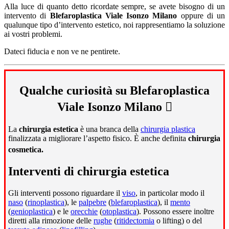
Alla luce di quanto detto ricordate sempre, se avete bisogno di un
intervento di
Blefaroplastica Viale Isonzo Milano
oppure di un
qualunque tipo d’intervento estetico, noi rappresentiamo la soluzione
ai vostri problemi.
Dateci fiducia e non ve ne pentirete.
Qualche curiosità su Blefaroplastica
Viale Isonzo Milano
La
chirurgia estetica
è una branca della
chirurgia plastica
finalizzata a migliorare l’aspetto fisico. È anche definita
chirurgia
cosmetica.
Interventi di chirurgia estetica
Gli interventi possono riguardare il
viso
, in particolar modo il
naso
(
rinoplastica
), le
palpebre
(
blefaroplastica
), il
mento
(
genioplastica
) e le
orecchie
(
otoplastica
). Possono essere inoltre
diretti alla rimozione delle
rughe
(
ritidectomia
o lifting) o del