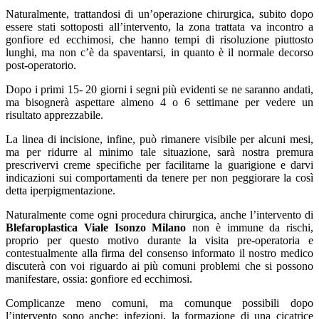
Naturalmente, trattandosi di un’operazione chirurgica, subito dopo
essere stati sottoposti all’intervento, la zona trattata va incontro a
gonfiore ed ecchimosi, che hanno tempi di risoluzione piuttosto
lunghi, ma non c’è da spaventarsi, in quanto è il normale decorso
post-operatorio.
Dopo i primi 15- 20 giorni i segni più evidenti se ne saranno andati,
ma bisognerà aspettare almeno 4 o 6 settimane per vedere un
risultato apprezzabile.
La linea di incisione, infine, può rimanere visibile per alcuni mesi,
ma per ridurre al minimo tale situazione, sarà nostra premura
prescrivervi creme specifiche per facilitarne la guarigione e darvi
indicazioni sui comportamenti da tenere per non peggiorare la così
detta iperpigmentazione.
Naturalmente come ogni procedura chirurgica, anche l’intervento di
Blefaroplastica Viale Isonzo Milano
non è immune da rischi,
proprio per questo motivo durante la visita pre-operatoria e
contestualmente alla firma del consenso informato il nostro medico
discuterà con voi riguardo ai più comuni problemi che si possono
manifestare, ossia: gonfiore ed ecchimosi.
Complicanze meno comuni, ma comunque possibili dopo
l’intervento sono anche: infezioni, la formazione di una cicatrice