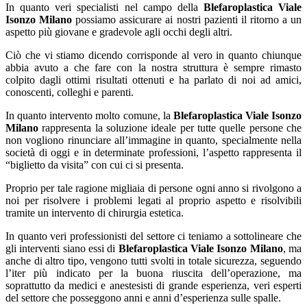
In quanto veri specialisti nel campo della
Blefaroplastica Viale
Isonzo Milano
possiamo assicurare ai nostri pazienti il ritorno a un
aspetto più giovane e gradevole agli occhi degli altri.
Ciò che vi stiamo dicendo corrisponde al vero in quanto chiunque
abbia avuto a che fare con la nostra struttura è sempre rimasto
colpito dagli ottimi risultati ottenuti e ha parlato di noi ad amici,
conoscenti, colleghi e parenti.
In quanto intervento molto comune, la
Blefaroplastica Viale Isonzo
Milano
rappresenta la soluzione ideale per tutte quelle persone che
non vogliono rinunciare all’immagine in quanto, specialmente nella
società di oggi e in determinate professioni, l’aspetto rappresenta il
“biglietto da visita” con cui ci si presenta.
Proprio per tale ragione migliaia di persone ogni anno si rivolgono a
noi per risolvere i problemi legati al proprio aspetto e risolvibili
tramite un intervento di chirurgia estetica.
In quanto veri professionisti del settore ci teniamo a sottolineare che
gli interventi siano essi di
Blefaroplastica Viale Isonzo Milano
, ma
anche di altro tipo, vengono tutti svolti in totale sicurezza, seguendo
l’iter più indicato per la buona riuscita dell’operazione, ma
soprattutto da medici e anestesisti di grande esperienza, veri esperti
del settore che posseggono anni e anni d’esperienza sulle spalle.