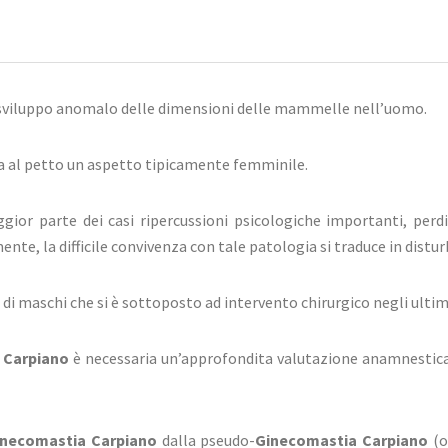
 sviluppo anomalo delle dimensioni delle mammelle nell’uomo.
a al petto un aspetto tipicamente femminile.
or parte dei casi ripercussioni psicologiche importanti, perdit
nte, la difficile convivenza con tale patologia si traduce in disturb
 di maschi che si è sottoposto ad intervento chirurgico negli ult
 Carpiano
è necessaria un’approfondita valutazione anamnestica 
inecomastia Carpiano
dalla pseudo-
Ginecomastia Carpiano
(o