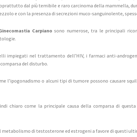
soprattutto dal più temibile e raro carcinoma della mammella, duro,
ezzolo e con la presenza di secrezioni muco-sanguinolente, spesso
Ginecomastia Carpiano
sono numerose, tra le principali rico
tologie.
lli impiegati nel trattamento dell’HIV, i farmaci anti-androgen
 comparsa del disturbo.
me l’ipogonadismo o alcuni tipi di tumore possono causare squili
indi chiaro come la principale causa della comparsa di questa c
nel metabolismo di testosterone ed estrogeni a favore di questi ulti