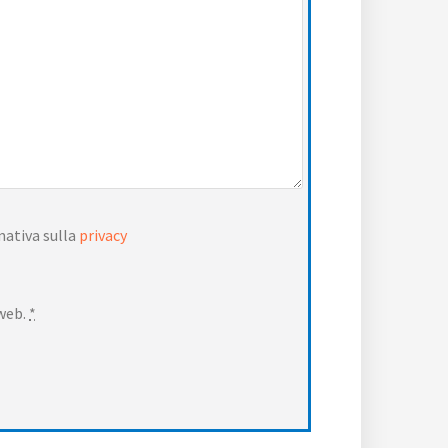
mativa sulla
privacy
 web.
*