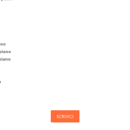
ano
piano
piano
o
SCRIVICI