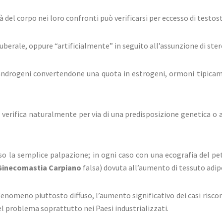
à del corpo nei loro confronti può verificarsi per eccesso di testos
puberale, oppure “artificialmente” in seguito all’assunzione di ster
i androgeni convertendone una quota in estrogeni, ormoni tipicame
 verifica naturalmente per via di una predisposizione genetica o
o la semplice palpazione; in ogni caso con una ecografia del pet
Ginecomastia Carpiano
falsa) dovuta all’aumento di tessuto ad
fenomeno piuttosto diffuso, l’aumento significativo dei casi risc
del problema soprattutto nei Paesi industrializzati.