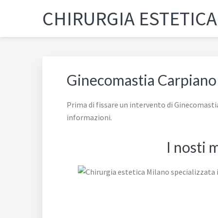
Passa
Passa
Passa
Skip
CHIRURGIA ESTETIC
alla
al
al
to
navigazione
contenuto
piè
footer
primaria
principale
di
navigation
pagina
Ginecomastia Carpiano
Prima di fissare un intervento di Ginecomastia
informazioni.
I nosti 