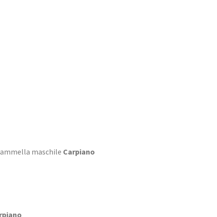
mammella maschile
Carpiano
rpiano