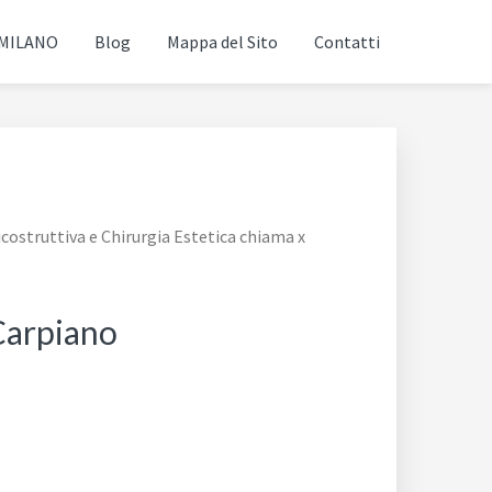
 MILANO
Blog
Mappa del Sito
Contatti
icostruttiva e Chirurgia Estetica chiama x
 Carpiano