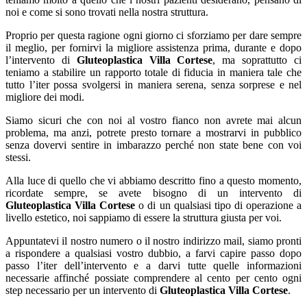
noi e come si sono trovati nella nostra struttura.
Proprio per questa ragione ogni giorno ci sforziamo per dare sempre
il meglio, per fornirvi la migliore assistenza prima, durante e dopo
l’intervento di
Gluteoplastica Villa Cortese
, ma soprattutto ci
teniamo a stabilire un rapporto totale di fiducia in maniera tale che
tutto l’iter possa svolgersi in maniera serena, senza sorprese e nel
migliore dei modi.
Siamo sicuri che con noi al vostro fianco non avrete mai alcun
problema, ma anzi, potrete presto tornare a mostrarvi in pubblico
senza dovervi sentire in imbarazzo perché non state bene con voi
stessi.
Alla luce di quello che vi abbiamo descritto fino a questo momento,
ricordate sempre, se avete bisogno di un intervento di
Gluteoplastica Villa Cortese
o di un qualsiasi tipo di operazione a
livello estetico, noi sappiamo di essere la struttura giusta per voi.
Appuntatevi il nostro numero o il nostro indirizzo mail, siamo pronti
a rispondere a qualsiasi vostro dubbio, a farvi capire passo dopo
passo l’iter dell’intervento e a darvi tutte quelle informazioni
necessarie affinché possiate comprendere al cento per cento ogni
step necessario per un intervento di
Gluteoplastica Villa Cortese
.