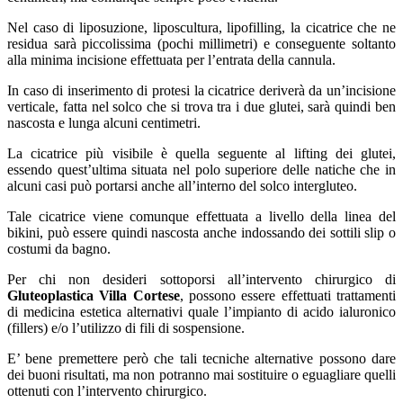
Nel caso di liposuzione, liposcultura, lipofilling, la cicatrice che ne
residua sarà piccolissima (pochi millimetri) e conseguente soltanto
alla minima incisione effettuata per l’entrata della cannula.
In caso di inserimento di protesi la cicatrice deriverà da un’incisione
verticale, fatta nel solco che si trova tra i due glutei, sarà quindi ben
nascosta e lunga alcuni centimetri.
La cicatrice più visibile è quella seguente al lifting dei glutei,
essendo quest’ultima situata nel polo superiore delle natiche che in
alcuni casi può portarsi anche all’interno del solco intergluteo.
Tale cicatrice viene comunque effettuata a livello della linea del
bikini, può essere quindi nascosta anche indossando dei sottili slip o
costumi da bagno.
Per chi non desideri sottoporsi all’intervento chirurgico di
Gluteoplastica Villa Cortese
, possono essere effettuati trattamenti
di medicina estetica alternativi quale l’impianto di acido ialuronico
(fillers) e/o l’utilizzo di fili di sospensione.
E’ bene premettere però che tali tecniche alternative possono dare
dei buoni risultati, ma non potranno mai sostituire o eguagliare quelli
ottenuti con l’intervento chirurgico.