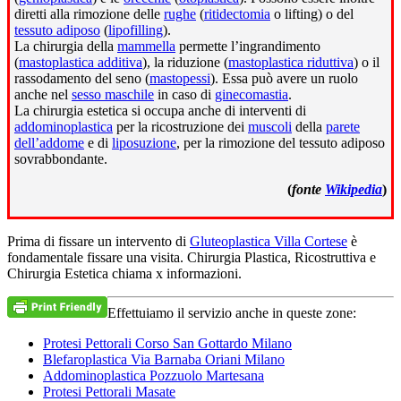
diretti alla rimozione delle
rughe
(
ritidectomia
o lifting) o del
tessuto adiposo
(
lipofilling
).
La chirurgia della
mammella
permette l’ingrandimento
(
mastoplastica additiva
), la riduzione (
mastoplastica riduttiva
) o il
rassodamento del seno (
mastopessi
). Essa può avere un ruolo
anche nel
sesso maschile
in caso di
ginecomastia
.
La chirurgia estetica si occupa anche di interventi di
addominoplastica
per la ricostruzione dei
muscoli
della
parete
dell’addome
e di
liposuzione
, per la rimozione del tessuto adiposo
sovrabbondante.
(
fonte
Wikipedia
)
Prima di fissare un intervento di
Gluteoplastica Villa Cortese
è
fondamentale fissare una visita. Chirurgia Plastica, Ricostruttiva e
Chirurgia Estetica chiama x informazioni.
Effettuiamo il servizio anche in queste zone:
Protesi Pettorali Corso San Gottardo Milano
Blefaroplastica Via Barnaba Oriani Milano
Addominoplastica Pozzuolo Martesana
Protesi Pettorali Masate