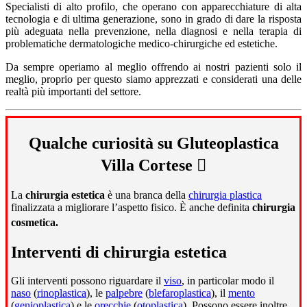
Specialisti di alto profilo, che operano con apparecchiature di alta
tecnologia e di ultima generazione, sono in grado di dare la risposta
più adeguata nella prevenzione, nella diagnosi e nella terapia di
problematiche dermatologiche medico-chirurgiche ed estetiche.
Da sempre operiamo al meglio offrendo ai nostri pazienti solo il
meglio, proprio per questo siamo apprezzati e considerati una delle
realtà più importanti del settore.
Qualche curiosità su Gluteoplastica
Villa Cortese
La
chirurgia estetica
è una branca della
chirurgia plastica
finalizzata a migliorare l’aspetto fisico. È anche definita
chirurgia
cosmetica.
Interventi di chirurgia estetica
Gli interventi possono riguardare il
viso
, in particolar modo il
naso
(
rinoplastica
), le
palpebre
(
blefaroplastica
), il
mento
(
genioplastica
) e le
orecchie
(
otoplastica
). Possono essere inoltre