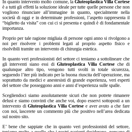
In quanto intervento molto comune, la
Gluteoplastica Villa Cortese
è a tutti gli effetti la soluzione ideale per tutte quelle persone che non
vogliono rinunciare all’immagine in quanto, specialmente nella
società di oggi e in determinate professioni, l’aspetto rappresenta il
“biglietto da visita” con cui ci si presenta e quindi è di fondamentale
importanza.
Proprio per tale ragione migliaia di persone ogni anno si rivolgono a
noi per risolvere i problemi legati al proprio aspetto fisico e
risolvibili tramite un intervento di chirurgia estetica.
In quanto veri professionisti del settore ci teniamo a sottolineare che
gli interventi siano essi di
Gluteoplastica Villa Cortese
che di
qualunque altro tipo, vengono tutti svolti in totale sicurezza,
seguendo l’iter più indicato per la buona riuscita dell’operazione, ma
soprattutto da medici e anestesisti di grande esperienza, veri esperti
del settore che posseggono anni e anni d’esperienza sulle spalle.
Scegliendoci siamo assolutamente sicuri che non potrete rimanere
delusi e siamo convinti che anche voi, dopo esservi sottoposti a un
intervento di
Gluteoplastica Villa Cortese
e aver avuto a che fare
con noi, lascerete un commento più che positivo nell’area dedicata
sul nostro sito.
E’ bene che sappiate che in quanto veri professionisti del settore,
teniamo molto a quello che i nostri pazienti desiderano, pensano di