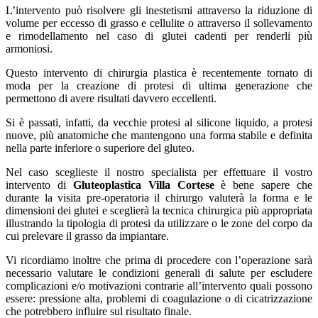
L’intervento può risolvere gli inestetismi attraverso la riduzione di
volume per eccesso di grasso e cellulite o attraverso il sollevamento
e rimodellamento nel caso di glutei cadenti per renderli più
armoniosi.
Questo intervento di chirurgia plastica è recentemente tornato di
moda per la creazione di protesi di ultima generazione che
permettono di avere risultati davvero eccellenti.
Si è passati, infatti, da vecchie protesi al silicone liquido, a protesi
nuove, più anatomiche che mantengono una forma stabile e definita
nella parte inferiore o superiore del gluteo.
Nel caso sceglieste il nostro specialista per effettuare il vostro
intervento di
Gluteoplastica Villa Cortese
è bene sapere che
durante la visita pre-operatoria il chirurgo valuterà la forma e le
dimensioni dei glutei e sceglierà la tecnica chirurgica più appropriata
illustrando la tipologia di protesi da utilizzare o le zone del corpo da
cui prelevare il grasso da impiantare.
Vi ricordiamo inoltre che prima di procedere con l’operazione sarà
necessario valutare le condizioni generali di salute per escludere
complicazioni e/o motivazioni contrarie all’intervento quali possono
essere: pressione alta, problemi di coagulazione o di cicatrizzazione
che potrebbero influire sul risultato finale.