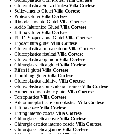
Gluteoplastica Con Protesi
Villa Cortese
Gluteoplastica Senza Protesi
Villa Cortese
Sollevamento Glutei
Villa Cortese
Protesi Glutei
Villa Cortese
Rimodellamento Glutei
Villa Cortese
Acido Ialuronico Glutei
Villa Cortese
Lifting Glutei
Villa Cortese
Fili Di Sospensione Glutei
Villa Cortese
Liposcultura glutei
Villa Cortese
Gluteoplastica prima e dopo
Villa Cortese
Gluteoplastica risultati
Villa Cortese
Gluteoplastica opinioni
Villa Cortese
Chirurgia estetica glutei
Villa Cortese
Rifarsi i glutei
Villa Cortese
Lipofilling glutei
Villa Cortese
Gluteoplastica additiva
Villa Cortese
Gluteoplastica con acido ialuronico
Villa Cortese
Aumento dimensione glutei
Villa Cortese
Torsoplastica
Villa Cortese
Addominoplastica e torsoplastica
Villa Cortese
Lifting cosce
Villa Cortese
Lifting interno coscia
Villa Cortese
Chirurgia estetica cosce
Villa Cortese
Chirurgia estetica interno coscia
Villa Cortese
Chirurgia estetica gambe
Villa Cortese