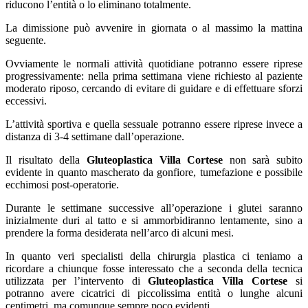
riducono l’entità o lo eliminano totalmente.
La dimissione può avvenire in giornata o al massimo la mattina
seguente.
Ovviamente le normali attività quotidiane potranno essere riprese
progressivamente: nella prima settimana viene richiesto al paziente
moderato riposo, cercando di evitare di guidare e di effettuare sforzi
eccessivi.
L’attività sportiva e quella sessuale potranno essere riprese invece a
distanza di 3-4 settimane dall’operazione.
Il risultato della
Gluteoplastica Villa Cortese
non sarà subito
evidente in quanto mascherato da gonfiore, tumefazione e possibile
ecchimosi post-operatorie.
Durante le settimane successive all’operazione i glutei saranno
inizialmente duri al tatto e si ammorbidiranno lentamente, sino a
prendere la forma desiderata nell’arco di alcuni mesi.
In quanto veri specialisti della chirurgia plastica ci teniamo a
ricordare a chiunque fosse interessato che a seconda della tecnica
utilizzata per l’intervento di
Gluteoplastica Villa Cortese
si
potranno avere cicatrici di piccolissima entità o lunghe alcuni
centimetri, ma comunque sempre poco evidenti.