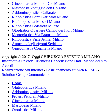
Ginecomastia Milano Due Milano
Mastopessi Veduggio con Colzano
Addominoplastica Gallarate
Rinoplastica Porta Garibaldi Milano
Blefaroplastica Missori Milano
Rinoplastica Boffalora Milano
Otoplastica Quartiere Campo dei Fiori Milano
Mentoplastica Via Bramante Milano
Rinoplastica Viale Jenner Milano
Aumento degli zigomi Sedriano
Ginecomastia Conchetta Milano
copyright © 2017- Oggi CHIRURGIA ESTETICA MILANO
Informativa Privacy
|
Richiesta Cancellazione Dati
|
Mappa del sito
|
Accedi
Realizzazione Siti Internet
-
Posizionamento siti web ROMA
-
Solution Group Communication
-
Home
Gluteoplastica Milano
Addominoplastica Milano
Protesi Pettorali Milano
Ginecomastia Milano
Mastopessi Milano
Otoplastica Milano