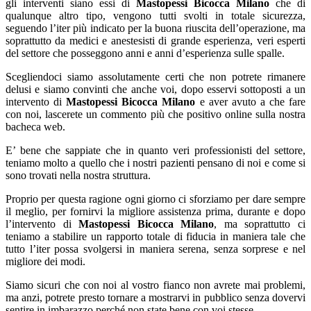
gli interventi siano essi di
Mastopessi Bicocca Milano
che di
qualunque altro tipo, vengono tutti svolti in totale sicurezza,
seguendo l’iter più indicato per la buona riuscita dell’operazione, ma
soprattutto da medici e anestesisti di grande esperienza, veri esperti
del settore che posseggono anni e anni d’esperienza sulle spalle.
Scegliendoci siamo assolutamente certi che non potrete rimanere
delusi e siamo convinti che anche voi, dopo esservi sottoposti a un
intervento di
Mastopessi Bicocca Milano
e aver avuto a che fare
con noi, lascerete un commento più che positivo online sulla nostra
bacheca web.
E’ bene che sappiate che in quanto veri professionisti del settore,
teniamo molto a quello che i nostri pazienti pensano di noi e come si
sono trovati nella nostra struttura.
Proprio per questa ragione ogni giorno ci sforziamo per dare sempre
il meglio, per fornirvi la migliore assistenza prima, durante e dopo
l’intervento di
Mastopessi Bicocca Milano
, ma soprattutto ci
teniamo a stabilire un rapporto totale di fiducia in maniera tale che
tutto l’iter possa svolgersi in maniera serena, senza sorprese e nel
migliore dei modi.
Siamo sicuri che con noi al vostro fianco non avrete mai problemi,
ma anzi, potrete presto tornare a mostrarvi in pubblico senza dovervi
sentire in imbarazzo perché non state bene con voi stesse.