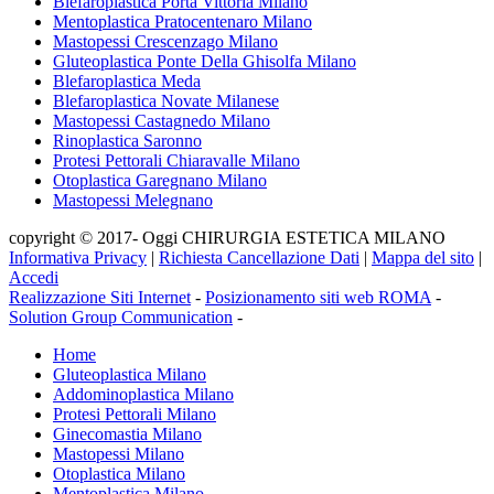
Blefaroplastica Porta Vittoria Milano
Mentoplastica Pratocentenaro Milano
Mastopessi Crescenzago Milano
Gluteoplastica Ponte Della Ghisolfa Milano
Blefaroplastica Meda
Blefaroplastica Novate Milanese
Mastopessi Castagnedo Milano
Rinoplastica Saronno
Protesi Pettorali Chiaravalle Milano
Otoplastica Garegnano Milano
Mastopessi Melegnano
copyright © 2017- Oggi CHIRURGIA ESTETICA MILANO
Informativa Privacy
|
Richiesta Cancellazione Dati
|
Mappa del sito
|
Accedi
Realizzazione Siti Internet
-
Posizionamento siti web ROMA
-
Solution Group Communication
-
Home
Gluteoplastica Milano
Addominoplastica Milano
Protesi Pettorali Milano
Ginecomastia Milano
Mastopessi Milano
Otoplastica Milano
Mentoplastica Milano