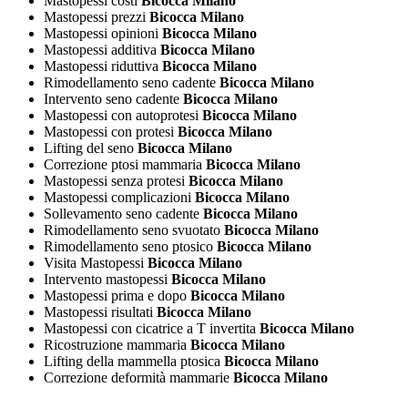
Mastopessi costi
Bicocca Milano
Mastopessi prezzi
Bicocca Milano
Mastopessi opinioni
Bicocca Milano
Mastopessi additiva
Bicocca Milano
Mastopessi riduttiva
Bicocca Milano
Rimodellamento seno cadente
Bicocca Milano
Intervento seno cadente
Bicocca Milano
Mastopessi con autoprotesi
Bicocca Milano
Mastopessi con protesi
Bicocca Milano
Lifting del seno
Bicocca Milano
Correzione ptosi mammaria
Bicocca Milano
Mastopessi senza protesi
Bicocca Milano
Mastopessi complicazioni
Bicocca Milano
Sollevamento seno cadente
Bicocca Milano
Rimodellamento seno svuotato
Bicocca Milano
Rimodellamento seno ptosico
Bicocca Milano
Visita Mastopessi
Bicocca Milano
Intervento mastopessi
Bicocca Milano
Mastopessi prima e dopo
Bicocca Milano
Mastopessi risultati
Bicocca Milano
Mastopessi con cicatrice a T invertita
Bicocca Milano
Ricostruzione mammaria
Bicocca Milano
Lifting della mammella ptosica
Bicocca Milano
Correzione deformità mammarie
Bicocca Milano