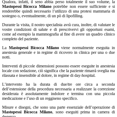
Qualora, infatti, il seno abbia perso totalmente il suo volume, la
Mastopessi Bicocca Milano
potrebbe non essere sufficiente e si
renderebbe quindi necessario l’utilizzo di una protesi mammaria di
sostegno o, eventualmente, di un pò di lipofilling.
Durante la visita, il nostro specialista avrà cura, inoltre, di valutare le
vostre condizioni di salute e di prescrivervi gli opportuni esami,
come ad esempio la mammografia al fine di avere un quadro clinico
completo del paziente.
La
Mastopessi Bicocca Milano
viene normalmente eseguita in
anestesia generale e in regime di ricovero in clinica per una o due
notti.
Interventi di piccole dimensioni possono essere eseguite in anestesia
locale con sedazione, ciò significa che la paziente rimarrà sveglia ma
rilassata e insensibile al dolore, in regime di day-hospital.
L’intervento ha la durata di due/tre ore circa a seconda
dell’estensione della procedura necessaria a realizzare la correzione
desiderata è assolutamente indolore e termina con una piccola
medicazione e l’uso di un reggiseno specifico.
Misure e disegni, che sono una parte essenziale dell’operazione di
Mastopessi Bicocca Milano
, sono eseguiti prima in camera di
degenza.