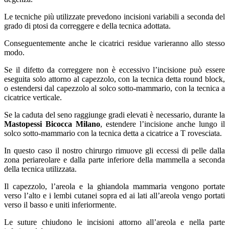
Le tecniche più utilizzate prevedono incisioni variabili a seconda del
grado di ptosi da correggere e della tecnica adottata.
Conseguentemente anche le cicatrici residue varieranno allo stesso
modo.
Se il difetto da correggere non è eccessivo l’incisione può essere
eseguita solo attorno al capezzolo, con la tecnica detta round block,
o estendersi dal capezzolo al solco sotto-mammario, con la tecnica a
cicatrice verticale.
Se la caduta del seno raggiunge gradi elevati è necessario, durante la
Mastopessi Bicocca Milano
, estendere l’incisione anche lungo il
solco sotto-mammario con la tecnica detta a cicatrice a T rovesciata.
In questo caso il nostro chirurgo rimuove gli eccessi di pelle dalla
zona periareolare e dalla parte inferiore della mammella a seconda
della tecnica utilizzata.
Il capezzolo, l’areola e la ghiandola mammaria vengono portate
verso l’alto e i lembi cutanei sopra ed ai lati all’areola vengo portati
verso il basso e uniti inferiormente.
Le suture chiudono le incisioni attorno all’areola e nella parte