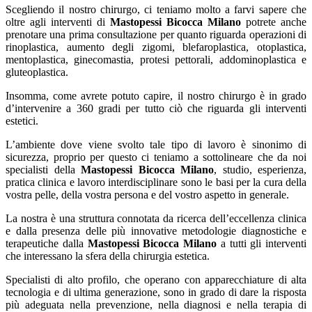
Scegliendo il nostro chirurgo, ci teniamo molto a farvi sapere che
oltre agli interventi di
Mastopessi Bicocca Milano
potrete anche
prenotare una prima consultazione per quanto riguarda operazioni di
rinoplastica, aumento degli zigomi, blefaroplastica, otoplastica,
mentoplastica, ginecomastia, protesi pettorali, addominoplastica e
gluteoplastica.
Insomma, come avrete potuto capire, il nostro chirurgo è in grado
d’intervenire a 360 gradi per tutto ciò che riguarda gli interventi
estetici.
L’ambiente dove viene svolto tale tipo di lavoro è sinonimo di
sicurezza, proprio per questo ci teniamo a sottolineare che da noi
specialisti della
Mastopessi Bicocca Milano
, studio, esperienza,
pratica clinica e lavoro interdisciplinare sono le basi per la cura della
vostra pelle, della vostra persona e del vostro aspetto in generale.
La nostra è una struttura connotata da ricerca dell’eccellenza clinica
e dalla presenza delle più innovative metodologie diagnostiche e
terapeutiche dalla
Mastopessi Bicocca Milano
a tutti gli interventi
che interessano la sfera della chirurgia estetica.
Specialisti di alto profilo, che operano con apparecchiature di alta
tecnologia e di ultima generazione, sono in grado di dare la risposta
più adeguata nella prevenzione, nella diagnosi e nella terapia di