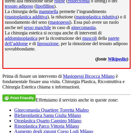
diretti alla rimozione delle
rughe
(
ritidectomia
o lifting) o del
tessuto adiposo
(
lipofilling
).
La chirurgia della
mammella
permette l’ingrandimento
(
mastoplastica additiva
), la riduzione (
mastoplastica riduttiva
) o il
rassodamento del seno (
mastopessi
). Essa può avere un ruolo
anche nel
sesso maschile
in caso di
ginecomastia
.
La chirurgia estetica si occupa anche di interventi di
addominoplastica
per la ricostruzione dei
muscoli
della
parete
dell’addome
e di
liposuzione
, per la rimozione del tessuto adiposo
sovrabbondante.
(
fonte
Wikipedia
)
Prima di fissare un intervento di
Mastopessi Bicocca Milano
è
fondamentale fissare una visita. Chirurgia Plastica, Ricostruttiva e
Chirurgia Estetica chiama x informazioni.
Effettuiamo il servizio anche in queste zone:
Ginecomastia Quartiere Torretta Mialno
Blefaroplastica Santa Giulia Milano
Otoplastica Quarto Cagnino Milano
Rinoplastica Parco Vittoria Milano
Aumento degli zigomi Corso Lodi Milano