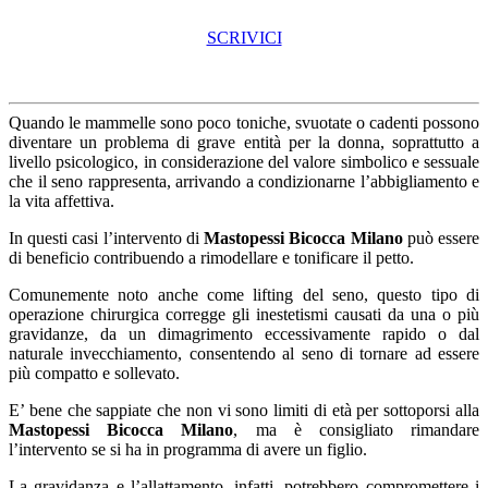
SCRIVICI
Quando le mammelle sono poco toniche, svuotate o cadenti possono
diventare un problema di grave entità per la donna, soprattutto a
livello psicologico, in considerazione del valore simbolico e sessuale
che il seno rappresenta, arrivando a condizionarne l’abbigliamento e
la vita affettiva.
In questi casi l’intervento di
Mastopessi Bicocca Milano
può essere
di beneficio contribuendo a rimodellare e tonificare il petto.
Comunemente noto anche come lifting del seno, questo tipo di
operazione chirurgica corregge gli inestetismi causati da una o più
gravidanze, da un dimagrimento eccessivamente rapido o dal
naturale invecchiamento, consentendo al seno di tornare ad essere
più compatto e sollevato.
E’ bene che sappiate che non vi sono limiti di età per sottoporsi alla
Mastopessi Bicocca Milano
, ma è consigliato rimandare
l’intervento se si ha in programma di avere un figlio.
La gravidanza e l’allattamento, infatti, potrebbero compromettere i