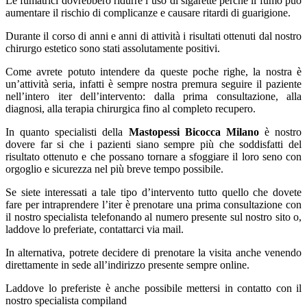
Le fumatrici dovrebbero ridurre l’uso di sigarette perché il fumo può
aumentare il rischio di complicanze e causare ritardi di guarigione.
Durante il corso di anni e anni di attività i risultati ottenuti dal nostro
chirurgo estetico sono stati assolutamente positivi.
Come avrete potuto intendere da queste poche righe, la nostra è
un’attività seria, infatti è sempre nostra premura seguire il paziente
nell’intero iter dell’intervento: dalla prima consultazione, alla
diagnosi, alla terapia chirurgica fino al completo recupero.
In quanto specialisti della
Mastopessi Bicocca Milano
è nostro
dovere far si che i pazienti siano sempre più che soddisfatti del
risultato ottenuto e che possano tornare a sfoggiare il loro seno con
orgoglio e sicurezza nel più breve tempo possibile.
Se siete interessati a tale tipo d’intervento tutto quello che dovete
fare per intraprendere l’iter è prenotare una prima consultazione con
il nostro specialista telefonando al numero presente sul nostro sito o,
laddove lo preferiate, contattarci via mail.
In alternativa, potrete decidere di prenotare la visita anche venendo
direttamente in sede all’indirizzo presente sempre online.
Laddove lo preferiste è anche possibile mettersi in contatto con il
nostro specialista compiland