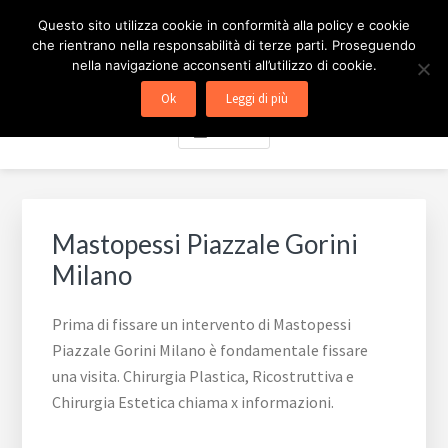
Passa
Passa
Skip
CHIRURGIA ESTETICA
Questo sito utilizza cookie in conformità alla policy e cookie
al
al
to
che rientrano nella responsabilità di terze parti. Proseguendo
contenuto
piè
footer
MILANO
nella navigazione acconsenti all’utilizzo di cookie.
principale
di
navigation
Ok
Leggi di più
pagina
Menu
Mastopessi Piazzale Gorini
Milano
Prima di fissare un intervento di Mastopessi
Piazzale Gorini Milano è fondamentale fissare
una visita. Chirurgia Plastica, Ricostruttiva e
Chirurgia Estetica chiama x informazioni.