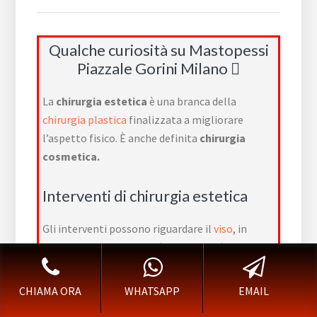
Qualche curiosità su Mastopessi
Piazzale Gorini Milano
La
chirurgia estetica
è una branca della
chirurgia plastica
finalizzata a migliorare
l’aspetto fisico. È anche definita
chirurgia
cosmetica.
Interventi di chirurgia estetica
Gli interventi possono riguardare il
viso
, in
particolar modo il
naso
(
rinoplastica
), le
palpebre
(
blefaroplastica
), il
mento
(
genioplastica
) e le
orecchie
(
otoplastica
).
CHIAMA ORA
WHATSAPP
EMAIL
Possono essere inoltre diretti alla rimozione