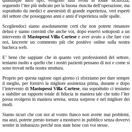
qualunque altro tipo, vengono tutti svolti in totale sicurezza,
seguendo l’iter più indicato per la buona riuscita dell’operazione, ma
soprattutto da medici e anestesisti di grande esperienza, veri esperti
del settore che posseggono anni e anni d’esperienza sulle spalle.
Scegliendoci siamo assolutamente certi che non potrete rimanere
delusi e siamo convinti che anche voi, dopo esservi sottoposti a un
intervento di
Mastopessi Villa Cortese
e aver avuto a che fare con
noi, lascerete un commento più che positivo online sulla nostra
bacheca web.
E’ bene che sappiate che in quanto veri professionisti del settore,
teniamo molto a quello che i nostri pazienti pensano di noi e come si
sono trovati nella nostra struttura.
Proprio per questa ragione ogni giorno ci sforziamo per dare sempre
il meglio, per fornirvi la migliore assistenza prima, durante e dopo
l’intervento di
Mastopessi Villa Cortese
, ma soprattutto ci teniamo
a stabilire un rapporto totale di fiducia in maniera tale che tutto l’iter
possa svolgersi in maniera serena, senza sorprese e nel migliore dei
modi.
Siamo sicuri che con noi al vostro fianco non avrete mai problemi,
ma anzi, potrete presto tornare a mostrarvi in pubblico senza dovervi
sentire in imbarazzo perché non state bene con voi stesse.