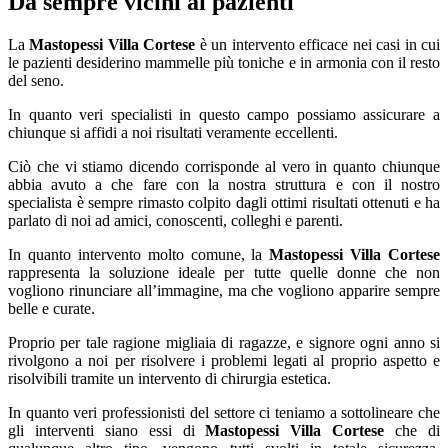
Da sempre vicini ai pazienti
La
Mastopessi Villa Cortese
è un intervento efficace nei casi in cui
le pazienti desiderino mammelle più toniche e in armonia con il resto
del seno.
In quanto veri specialisti in questo campo possiamo assicurare a
chiunque si affidi a noi risultati veramente eccellenti.
Ciò che vi stiamo dicendo corrisponde al vero in quanto chiunque
abbia avuto a che fare con la nostra struttura e con il nostro
specialista è sempre rimasto colpito dagli ottimi risultati ottenuti e ha
parlato di noi ad amici, conoscenti, colleghi e parenti.
In quanto intervento molto comune, la
Mastopessi Villa Cortese
rappresenta la soluzione ideale per tutte quelle donne che non
vogliono rinunciare all’immagine, ma che vogliono apparire sempre
belle e curate.
Proprio per tale ragione migliaia di ragazze, e signore ogni anno si
rivolgono a noi per risolvere i problemi legati al proprio aspetto e
risolvibili tramite un intervento di chirurgia estetica.
In quanto veri professionisti del settore ci teniamo a sottolineare che
gli interventi siano essi di
Mastopessi Villa Cortese
che di