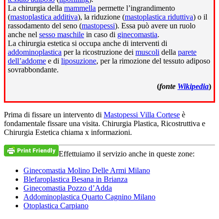
La chirurgia della
mammella
permette l’ingrandimento
(
mastoplastica additiva
), la riduzione (
mastoplastica riduttiva
) o il
rassodamento del seno (
mastopessi
). Essa può avere un ruolo
anche nel
sesso maschile
in caso di
ginecomastia
.
La chirurgia estetica si occupa anche di interventi di
addominoplastica
per la ricostruzione dei
muscoli
della
parete
dell’addome
e di
liposuzione
, per la rimozione del tessuto adiposo
sovrabbondante.
(
fonte
Wikipedia
)
Prima di fissare un intervento di
Mastopessi Villa Cortese
è
fondamentale fissare una visita. Chirurgia Plastica, Ricostruttiva e
Chirurgia Estetica chiama x informazioni.
Effettuiamo il servizio anche in queste zone:
Ginecomastia Molino Delle Armi Milano
Blefaroplastica Besana in Brianza
Ginecomastia Pozzo d’Adda
Addominoplastica Quarto Cagnino Milano
Otoplastica Carpiano