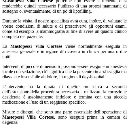
Mastopessi Villa Cortese
potrebbe non essere sufficiente e si
renderebbe quindi necessario l’utilizzo di una protesi mammaria di
sostegno o, eventualmente, di un pò di lipofilling.
Durante la visita, il nostro specialista avrà cura, inoltre, di valutare le
vostre condizioni di salute e di prescrivervi gli opportuni esami,
come ad esempio la mammografia al fine di avere un quadro clinico
completo del paziente.
La
Mastopessi Villa Cortese
viene normalmente eseguita in
anestesia generale e in regime di ricovero in clinica per una o due
notti.
Interventi di piccole dimensioni possono essere eseguite in anestesia
locale con sedazione, ciò significa che la paziente rimarrà sveglia ma
rilassata e insensibile al dolore, in regime di day-hospital.
L’intervento ha la durata di due/tre ore circa a seconda
dell’estensione della procedura necessaria a realizzare la correzione
desiderata è assolutamente indolore e termina con una piccola
medicazione e l’uso di un reggiseno specifico.
Misure e disegni, che sono una parte essenziale dell’operazione di
Mastopessi Villa Cortese
, sono eseguiti prima in camera di
degenza.