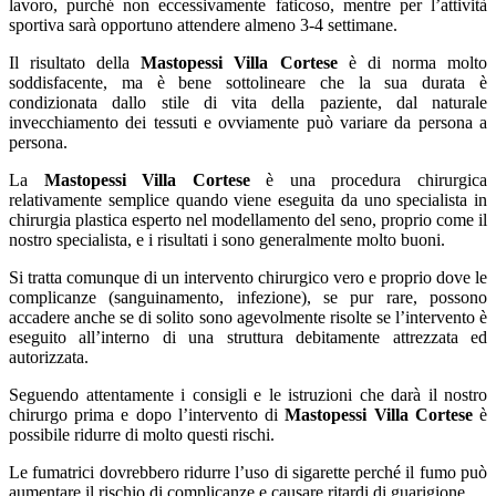
lavoro, purché non eccessivamente faticoso, mentre per l’attività
sportiva sarà opportuno attendere almeno 3-4 settimane.
Il risultato della
Mastopessi Villa Cortese
è di norma molto
soddisfacente, ma è bene sottolineare che la sua durata è
condizionata dallo stile di vita della paziente, dal naturale
invecchiamento dei tessuti e ovviamente può variare da persona a
persona.
La
Mastopessi Villa Cortese
è una procedura chirurgica
relativamente semplice quando viene eseguita da uno specialista in
chirurgia plastica esperto nel modellamento del seno, proprio come il
nostro specialista, e i risultati i sono generalmente molto buoni.
Si tratta comunque di un intervento chirurgico vero e proprio dove le
complicanze (sanguinamento, infezione), se pur rare, possono
accadere anche se di solito sono agevolmente risolte se l’intervento è
eseguito all’interno di una struttura debitamente attrezzata ed
autorizzata.
Seguendo attentamente i consigli e le istruzioni che darà il nostro
chirurgo prima e dopo l’intervento di
Mastopessi Villa Cortese
è
possibile ridurre di molto questi rischi.
Le fumatrici dovrebbero ridurre l’uso di sigarette perché il fumo può
aumentare il rischio di complicanze e causare ritardi di guarigione.