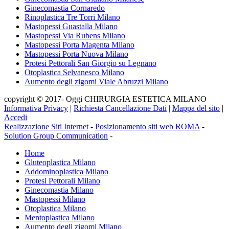
Ginecomastia Cornaredo
Rinoplastica Tre Torri Milano
Mastopessi Guastalla Milano
Mastopessi Via Rubens Milano
Mastopessi Porta Magenta Milano
Mastopessi Porta Nuova Milano
Protesi Pettorali San Giorgio su Legnano
Otoplastica Selvanesco Milano
Aumento degli zigomi Viale Abruzzi Milano
copyright © 2017- Oggi CHIRURGIA ESTETICA MILANO
Informativa Privacy
|
Richiesta Cancellazione Dati
|
Mappa del sito
|
Accedi
Realizzazione Siti Internet
-
Posizionamento siti web ROMA
-
Solution Group Communication
-
Home
Gluteoplastica Milano
Addominoplastica Milano
Protesi Pettorali Milano
Ginecomastia Milano
Mastopessi Milano
Otoplastica Milano
Mentoplastica Milano
Aumento degli zigomi Milano