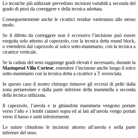
Le tecniche più utilizzate prevedono incisioni variabili a seconda del
grado di ptosi da correggere e della tecnica adottata.
Conseguentemente anche le cicatrici residue varieranno allo stesso
modo.
Se il difetto da correggere non è eccessivo l’incisione può essere
eseguita solo attorno al capezzolo, con la tecnica detta round block,
o estendersi dal capezzolo al solco sotto-mammario, con la tecnica a
cicatrice verticale.
Se la caduta del seno raggiunge gradi elevati è necessario, durante la
Mastopessi Villa Cortese
, estendere l’incisione anche lungo il solco
sotto-mammario con la tecnica detta a cicatrice a T rovesciata.
In questo caso il nostro chirurgo rimuove gli eccessi di pelle dalla
zona periareolare e dalla parte inferiore della mammella a seconda
della tecnica utilizzata.
Il capezzolo, l’areola e la ghiandola mammaria vengono portate
verso l’alto e i lembi cutanei sopra ed ai lati all’areola vengo portati
verso il basso e uniti inferiormente.
Le suture chiudono le incisioni attorno all’areola e nella parte
inferiore del seno.