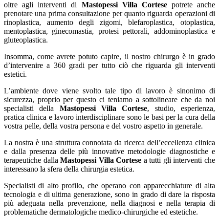
oltre agli interventi di
Mastopessi Villa Cortese
potrete anche
prenotare una prima consultazione per quanto riguarda operazioni di
rinoplastica, aumento degli zigomi, blefaroplastica, otoplastica,
mentoplastica, ginecomastia, protesi pettorali, addominoplastica e
gluteoplastica.
Insomma, come avrete potuto capire, il nostro chirurgo è in grado
d’intervenire a 360 gradi per tutto ciò che riguarda gli interventi
estetici.
L’ambiente dove viene svolto tale tipo di lavoro è sinonimo di
sicurezza, proprio per questo ci teniamo a sottolineare che da noi
specialisti della
Mastopessi Villa Cortese
, studio, esperienza,
pratica clinica e lavoro interdisciplinare sono le basi per la cura della
vostra pelle, della vostra persona e del vostro aspetto in generale.
La nostra è una struttura connotata da ricerca dell’eccellenza clinica
e dalla presenza delle più innovative metodologie diagnostiche e
terapeutiche dalla
Mastopessi Villa Cortese
a tutti gli interventi che
interessano la sfera della chirurgia estetica.
Specialisti di alto profilo, che operano con apparecchiature di alta
tecnologia e di ultima generazione, sono in grado di dare la risposta
più adeguata nella prevenzione, nella diagnosi e nella terapia di
problematiche dermatologiche medico-chirurgiche ed estetiche.