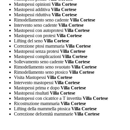
Mastopessi opinioni
Villa Cortese
Mastopessi additiva
Villa Cortese
Mastopessi riduttiva
Villa Cortese
Rimodellamento seno cadente
Villa Cortese
Intervento seno cadente
Villa Cortese
Mastopessi con autoprotesi
Villa Cortese
Mastopessi con protesi
Villa Cortese
Lifting del seno
Villa Cortese
Correzione ptosi mammaria
Villa Cortese
Mastopessi senza protesi
Villa Cortese
Mastopessi complicazioni
Villa Cortese
Sollevamento seno cadente
Villa Cortese
Rimodellamento seno svuotato
Villa Cortese
Rimodellamento seno ptosico
Villa Cortese
Visita Mastopessi
Villa Cortese
Intervento mastopessi
Villa Cortese
Mastopessi prima e dopo
Villa Cortese
Mastopessi risultati
Villa Cortese
Mastopessi con cicatrice a T invertita
Villa Cortese
Ricostruzione mammaria
Villa Cortese
Lifting della mammella ptosica
Villa Cortese
Correzione deformità mammarie
Villa Cortese