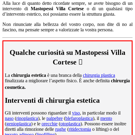
Alla luce di quanto detto ricordate sempre, se avete bisogno di un
intervento di
Mastopessi Villa Cortese
o di un qualsiasi tipo
d’intervento estetico, noi possiamo essere la struttura giusta.
Non rinunciate alla bellezza del vostro corpo, non dite di no al
fascino, ma pensate sempre a valorizzate la vostra persona.
Qualche curiosità su Mastopessi Villa
Cortese
La
chirurgia estetica
è una branca della
chirurgia plastica
finalizzata a migliorare l’aspetto fisico. È anche definita
chirurgia
cosmetica.
Interventi di chirurgia estetica
Gli interventi possono riguardare il
viso
, in particolar modo il
naso
(
rinoplastica
), le
palpebre
(
blefaroplastica
), il
mento
(
genioplastica
) e le
orecchie
(
otoplastica
). Possono essere inoltre
diretti alla rimozione delle
rughe
(
ritidectomia
o lifting) o del
tessuto adiposo
(
lipofilling
).