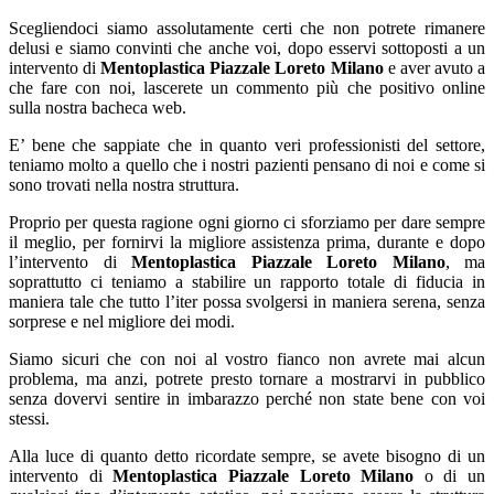
Scegliendoci siamo assolutamente certi che non potrete rimanere
delusi e siamo convinti che anche voi, dopo esservi sottoposti a un
intervento di
Mentoplastica Piazzale Loreto Milano
e aver avuto a
che fare con noi, lascerete un commento più che positivo online
sulla nostra bacheca web.
E’ bene che sappiate che in quanto veri professionisti del settore,
teniamo molto a quello che i nostri pazienti pensano di noi e come si
sono trovati nella nostra struttura.
Proprio per questa ragione ogni giorno ci sforziamo per dare sempre
il meglio, per fornirvi la migliore assistenza prima, durante e dopo
l’intervento di
Mentoplastica Piazzale Loreto Milano
, ma
soprattutto ci teniamo a stabilire un rapporto totale di fiducia in
maniera tale che tutto l’iter possa svolgersi in maniera serena, senza
sorprese e nel migliore dei modi.
Siamo sicuri che con noi al vostro fianco non avrete mai alcun
problema, ma anzi, potrete presto tornare a mostrarvi in pubblico
senza dovervi sentire in imbarazzo perché non state bene con voi
stessi.
Alla luce di quanto detto ricordate sempre, se avete bisogno di un
intervento di
Mentoplastica Piazzale Loreto Milano
o di un