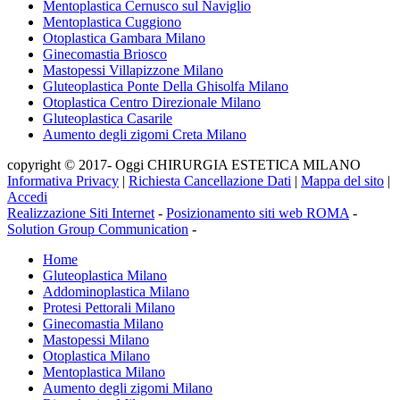
Mentoplastica Cernusco sul Naviglio
Mentoplastica Cuggiono
Otoplastica Gambara Milano
Ginecomastia Briosco
Mastopessi Villapizzone Milano
Gluteoplastica Ponte Della Ghisolfa Milano
Otoplastica Centro Direzionale Milano
Gluteoplastica Casarile
Aumento degli zigomi Creta Milano
copyright © 2017- Oggi CHIRURGIA ESTETICA MILANO
Informativa Privacy
|
Richiesta Cancellazione Dati
|
Mappa del sito
|
Accedi
Realizzazione Siti Internet
-
Posizionamento siti web ROMA
-
Solution Group Communication
-
Home
Gluteoplastica Milano
Addominoplastica Milano
Protesi Pettorali Milano
Ginecomastia Milano
Mastopessi Milano
Otoplastica Milano
Mentoplastica Milano
Aumento degli zigomi Milano