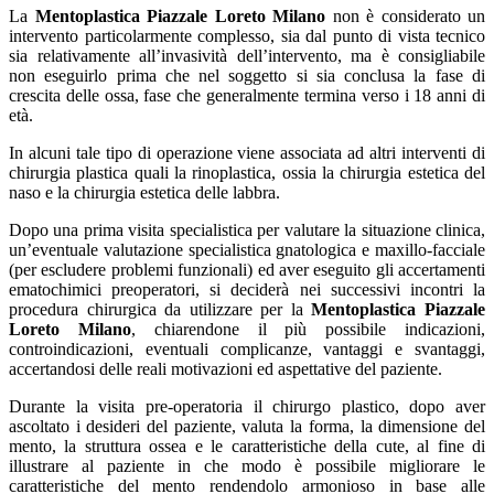
La
Mentoplastica Piazzale Loreto Milano
non è considerato un
intervento particolarmente complesso, sia dal punto di vista tecnico
sia relativamente all’invasività dell’intervento, ma è consigliabile
non eseguirlo prima che nel soggetto si sia conclusa la fase di
crescita delle ossa, fase che generalmente termina verso i 18 anni di
età.
In alcuni tale tipo di operazione viene associata ad altri interventi di
chirurgia plastica quali la rinoplastica, ossia la chirurgia estetica del
naso e la chirurgia estetica delle labbra.
Dopo una prima visita specialistica per valutare la situazione clinica,
un’eventuale valutazione specialistica gnatologica e maxillo-facciale
(per escludere problemi funzionali) ed aver eseguito gli accertamenti
ematochimici preoperatori, si deciderà nei successivi incontri la
procedura chirurgica da utilizzare per la
Mentoplastica Piazzale
Loreto Milano
, chiarendone il più possibile indicazioni,
controindicazioni, eventuali complicanze, vantaggi e svantaggi,
accertandosi delle reali motivazioni ed aspettative del paziente.
Durante la visita pre-operatoria il chirurgo plastico, dopo aver
ascoltato i desideri del paziente, valuta la forma, la dimensione del
mento, la struttura ossea e le caratteristiche della cute, al fine di
illustrare al paziente in che modo è possibile migliorare le
caratteristiche del mento rendendolo armonioso in base alle