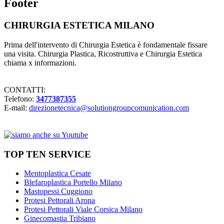
Footer
CHIRURGIA ESTETICA MILANO
Prima dell'intervento di Chirurgia Estetica è fondamentale fissare
una visita. Chirurgia Plastica, Ricostruttiva e Chirurgia Estetica
chiama x informazioni.
CONTATTI:
Telefono:
3477387355
E-mail:
direzionetecnica@solutiongroupcomunication.com
TOP TEN SERVICE
Mentoplastica Cesate
Blefaroplastica Portello Milano
Mastopessi Cuggiono
Protesi Pettorali Arona
Protesi Pettorali Viale Corsica Milano
Ginecomastia Tribiano