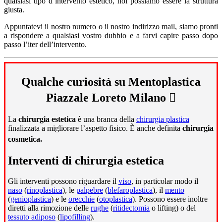
qualsiasi tipo d’intervento estetico, noi possiamo essere la struttura
giusta.
Appuntatevi il nostro numero o il nostro indirizzo mail, siamo pronti
a rispondere a qualsiasi vostro dubbio e a farvi capire passo dopo
passo l’iter dell’intervento.
Qualche curiosità su Mentoplastica
Piazzale Loreto Milano
La
chirurgia estetica
è una branca della
chirurgia plastica
finalizzata a migliorare l’aspetto fisico. È anche definita
chirurgia
cosmetica.
Interventi di chirurgia estetica
Gli interventi possono riguardare il
viso
, in particolar modo il
naso
(
rinoplastica
), le
palpebre
(
blefaroplastica
), il
mento
(
genioplastica
) e le
orecchie
(
otoplastica
). Possono essere inoltre
diretti alla rimozione delle
rughe
(
ritidectomia
o lifting) o del
tessuto adiposo
(
lipofilling
).