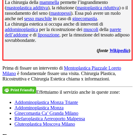
La chirurgia della
mammella
permette l’ingrandimento
(
mastoplastica additiva
), la riduzione (
mastoplastica riduttiva
) o il
rassodamento del seno (
mastopessi
). Essa può avere un ruolo
anche nel
sesso maschile
in caso di
ginecomastia
.
La chirurgia estetica si occupa anche di interventi di
addominoplastica
per la ricostruzione dei
muscoli
della
parete
dell’addome
e di
liposuzione
, per la rimozione del tessuto adiposo
sovrabbondante.
(
fonte
Wikipedia
)
Prima di fissare un intervento di
Mentoplastica Piazzale Loreto
Milano
è fondamentale fissare una visita. Chirurgia Plastica,
Ricostruttiva e Chirurgia Estetica chiama x informazioni.
Effettuiamo il servizio anche in queste zone:
Addominoplastica Monza Triante
Addominoplastica Monza
Ginecomastia Ca’ Granda Milano
Blefaroplastica Aereoporto Malpensa
Gluteoplastica Moscova Milano