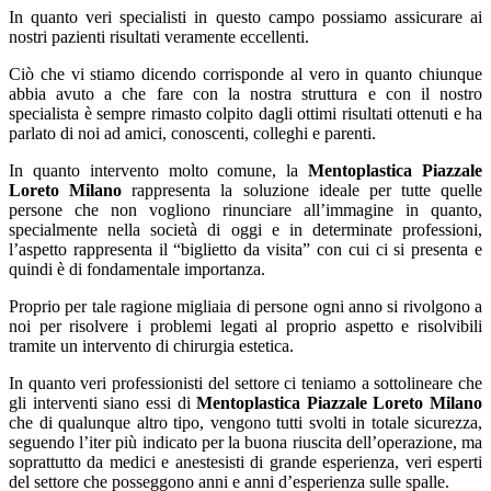
In quanto veri specialisti in questo campo possiamo assicurare ai
nostri pazienti risultati veramente eccellenti.
Ciò che vi stiamo dicendo corrisponde al vero in quanto chiunque
abbia avuto a che fare con la nostra struttura e con il nostro
specialista è sempre rimasto colpito dagli ottimi risultati ottenuti e ha
parlato di noi ad amici, conoscenti, colleghi e parenti.
In quanto intervento molto comune, la
Mentoplastica Piazzale
Loreto Milano
rappresenta la soluzione ideale per tutte quelle
persone che non vogliono rinunciare all’immagine in quanto,
specialmente nella società di oggi e in determinate professioni,
l’aspetto rappresenta il “biglietto da visita” con cui ci si presenta e
quindi è di fondamentale importanza.
Proprio per tale ragione migliaia di persone ogni anno si rivolgono a
noi per risolvere i problemi legati al proprio aspetto e risolvibili
tramite un intervento di chirurgia estetica.
In quanto veri professionisti del settore ci teniamo a sottolineare che
gli interventi siano essi di
Mentoplastica Piazzale Loreto Milano
che di qualunque altro tipo, vengono tutti svolti in totale sicurezza,
seguendo l’iter più indicato per la buona riuscita dell’operazione, ma
soprattutto da medici e anestesisti di grande esperienza, veri esperti
del settore che posseggono anni e anni d’esperienza sulle spalle.