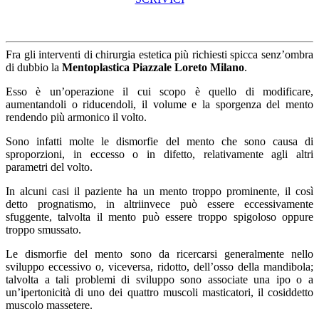
Fra gli interventi di chirurgia estetica più richiesti spicca senz’ombra
di dubbio la
Mentoplastica Piazzale Loreto Milano
.
Esso è un’operazione il cui scopo è quello di modificare,
aumentandoli o riducendoli, il volume e la sporgenza del mento
rendendo più armonico il volto.
Sono infatti molte le dismorfie del mento che sono causa di
sproporzioni, in eccesso o in difetto, relativamente agli altri
parametri del volto.
In alcuni casi il paziente ha un mento troppo prominente, il così
detto prognatismo, in altriinvece può essere eccessivamente
sfuggente, talvolta il mento può essere troppo spigoloso oppure
troppo smussato.
Le dismorfie del mento sono da ricercarsi generalmente nello
sviluppo eccessivo o, viceversa, ridotto, dell’osso della mandibola;
talvolta a tali problemi di sviluppo sono associate una ipo o a
un’ipertonicità di uno dei quattro muscoli masticatori, il cosiddetto
muscolo massetere.