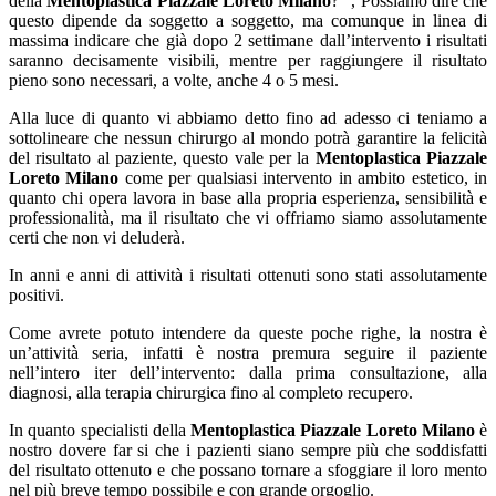
della
Mentoplastica Piazzale Loreto Milano
? “, Possiamo dire che
questo dipende da soggetto a soggetto, ma comunque in linea di
massima indicare che già dopo 2 settimane dall’intervento i risultati
saranno decisamente visibili, mentre per raggiungere il risultato
pieno sono necessari, a volte, anche 4 o 5 mesi.
Alla luce di quanto vi abbiamo detto fino ad adesso ci teniamo a
sottolineare che nessun chirurgo al mondo potrà garantire la felicità
del risultato al paziente, questo vale per la
Mentoplastica Piazzale
Loreto Milano
come per qualsiasi intervento in ambito estetico, in
quanto chi opera lavora in base alla propria esperienza, sensibilità e
professionalità, ma il risultato che vi offriamo siamo assolutamente
certi che non vi deluderà.
In anni e anni di attività i risultati ottenuti sono stati assolutamente
positivi.
Come avrete potuto intendere da queste poche righe, la nostra è
un’attività seria, infatti è nostra premura seguire il paziente
nell’intero iter dell’intervento: dalla prima consultazione, alla
diagnosi, alla terapia chirurgica fino al completo recupero.
In quanto specialisti della
Mentoplastica Piazzale Loreto Milano
è
nostro dovere far si che i pazienti siano sempre più che soddisfatti
del risultato ottenuto e che possano tornare a sfoggiare il loro mento
nel più breve tempo possibile e con grande orgoglio.