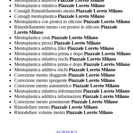
Mentoplastica additiva
Piazzale Loreto Milano
Mentoplastica riduttiva
Piazzale Loreto Milano
Consigli Rimodellamento mento
Piazzale Loreto Milano
Consigli mentoplastica
Piazzale Loreto Milano
Mentoplastica con protesi in silicone
Piazzale Loreto Milano
Rimodellamento mento con protesi in silicone
Piazzale
Loreto Milano
Mentoplastica costi
Piazzale Loreto Milano
Mentoplastica prezzi
Piazzale Loreto Milano
Mentoplastica additiva filler
Piazzale Loreto Milano
Mentoplastica riduttiva prima e dopo
Piazzale Loreto Milano
Mentoplastica riduttiva rischi
Piazzale Loreto Milano
Mentoplastica additiva prima e dopo
Piazzale Loreto Milano
Mentoplastica additiva rischi
Piazzale Loreto Milano
Correzione mento sfuggente
Piazzale Loreto Milano
Correzione mento sporgente
Piazzale Loreto Milano
Correzione mento asimmetrico
Piazzale Loreto Milano
Mentoplastica riduttiva informazioni
Piazzale Loreto Milano
Mentoplastica additiva informazioni
Piazzale Loreto Milano
Correzione mento prominente
Piazzale Loreto Milano
Rimodellare mento
Piazzale Loreto Milano
Rimodellare volume mento
Piazzale Loreto Milano
SCRIVICI