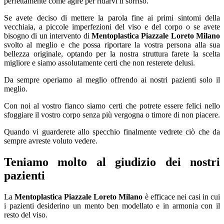
perfettamente come agire per ridarvi il sorriso.
Se avete deciso di mettere la parola fine ai primi sintomi della
vecchiaia, a piccole imperfezioni del viso e del corpo o se avete
bisogno di un intervento di
Mentoplastica Piazzale Loreto Milano
svolto al meglio e che possa riportare la vostra persona alla sua
bellezza originale, optando per la nostra struttura farete la scelta
migliore e siamo assolutamente certi che non resterete delusi.
Da sempre operiamo al meglio offrendo ai nostri pazienti solo il
meglio.
Con noi al vostro fianco siamo certi che potrete essere felici nello
sfoggiare il vostro corpo senza più vergogna o timore di non piacere.
Quando vi guarderete allo specchio finalmente vedrete ciò che da
sempre avreste voluto vedere.
Teniamo molto al giudizio dei nostri
pazienti
La
Mentoplastica Piazzale Loreto Milano
è efficace nei casi in cui
i pazienti desiderino un mento ben modellato e in armonia con il
resto del viso.