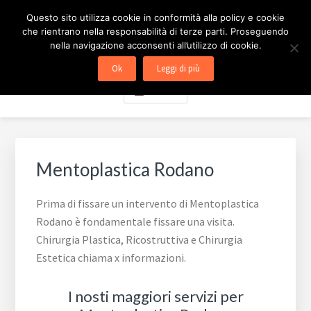
Passa
Passa
Skip
CHIRURGIA ESTETICA
Questo sito utilizza cookie in conformità alla policy e cookie
al
al
to
che rientrano nella responsabilità di terze parti. Proseguendo
contenuto
piè
footer
MILANO
nella navigazione acconsenti all’utilizzo di cookie.
principale
di
navigation
Ok
Leggi di più
pagina
Menu
Mentoplastica Rodano
Prima di fissare un intervento di Mentoplastica
Rodano è fondamentale fissare una visita.
Chirurgia Plastica, Ricostruttiva e Chirurgia
Estetica chiama x informazioni.
I nosti maggiori servizi per