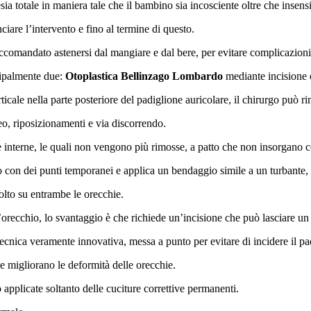
ia totale in maniera tale che il bambino sia incosciente oltre che insensi
ciare l’intervento e fino al termine di questo.
accomandato astenersi dal mangiare e dal bere, per evitare complicazioni
cipalmente due:
Otoplastica Bellinzago Lombardo
mediante incisione 
rticale nella parte posteriore del padiglione auricolare, il chirurgo può 
eo, riposizionamenti e via discorrendo.
re interne, le quali non vengono più rimosse, a patto che non insorgano 
o con dei punti temporanei e applica un bendaggio simile a un turbante, a
olto su entrambe le orecchie.
orecchio, lo svantaggio è che richiede un’incisione che può lasciare un 
ecnica veramente innovativa, messa a punto per evitare di incidere il pad
he migliorano le deformità delle orecchie.
applicate soltanto delle cuciture correttive permanenti.