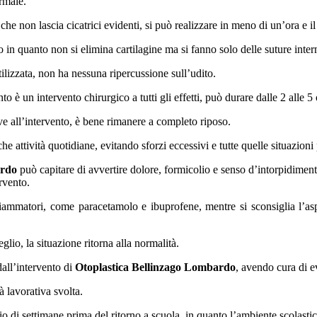
ormale.
che non lascia cicatrici evidenti, si può realizzare in meno di un’ora e i
in quanto non si elimina cartilagine ma si fanno solo delle suture intern
lizzata, non ha nessuna ripercussione sull’udito.
o è un intervento chirurgico a tutti gli effetti, può durare dalle 2 alle 5
ve all’intervento, è bene rimanere a completo riposo.
e attività quotidiane, evitando sforzi eccessivi e tutte quelle situazioni
ardo
può capitare di avvertire dolore, formicolio e senso d’intorpidiment
ervento.
nfiammatori, come paracetamolo e ibuprofene, mentre si sconsiglia l’asp
glio, la situazione ritorna alla normalità.
all’intervento di
Otoplastica Bellinzago Lombardo
, avendo cura di ev
 lavorativa svolta.
o di settimane prima del ritorno a scuola, in quanto l’ambiente scolastico