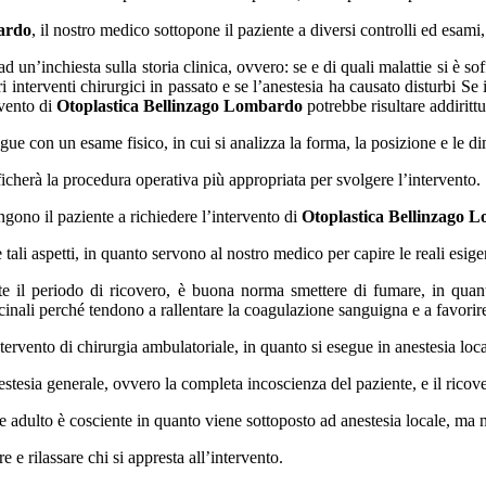
ardo
, il nostro medico sottopone il paziente a diversi controlli ed esami
 un’inchiesta sulla storia clinica, ovvero: se e di quali malattie si è sof
ri interventi chirurgici in passato e se l’anestesia ha causato disturbi Se
rvento di
Otoplastica Bellinzago Lombardo
potrebbe risultare addiritt
gue con un esame fisico, in cui si analizza la forma, la posizione e le d
ficherà la procedura operativa più appropriata per svolgere l’intervento.
gono il paziente a richiedere l’intervento di
Otoplastica Bellinzago 
ali aspetti, in quanto servono al nostro medico per capire le reali esige
e il periodo di ricovero, è buona norma smettere di fumare, in quant
cinali perché tendono a rallentare la coagulazione sanguigna e a favorire
tervento di chirurgia ambulatoriale, in quanto si esegue in anestesia loca
estesia generale, ovvero la completa incoscienza del paziente, e il rico
nte adulto è cosciente in quanto viene sottoposto ad anestesia locale, ma
 e rilassare chi si appresta all’intervento.