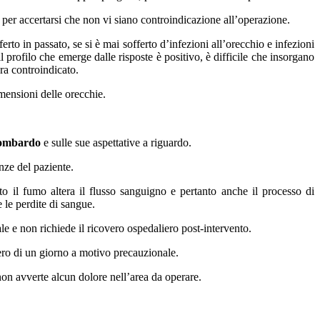
, per accertarsi che non vi siano controindicazione all’operazione.
ferto in passato, se si è mai sofferto d’infezioni all’orecchio e infezioni
 il profilo che emerge dalle risposte è positivo, è difficile che insorgano
ura controindicato.
imensioni delle orecchie.
Lombardo
e sulle sue aspettative a riguardo.
nze del paziente.
o il fumo altera il flusso sanguigno e pertanto anche il processo di
 le perdite di sangue.
le e non richiede il ricovero ospedaliero post-intervento.
vero di un giorno a motivo precauzionale.
 non avverte alcun dolore nell’area da operare.