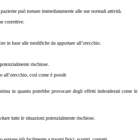
l paziente può tornare immediatamente alle sue normali attività.
e correttive.
 ore in base alle modifiche da apportare all’orecchio.
 potenzialmente rischiose.
o all’orecchio, così come è possib
irina in quanto potrebbe provocare degli effetti indesiderati come le
itare tutte le situazioni potenzialmente rischiose.
 espone più facilmente a traumi fisici, scontri, contatti.