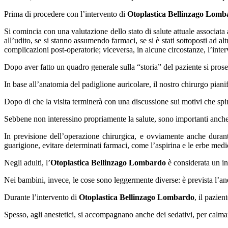
Prima di procedere con l’intervento di
Otoplastica Bellinzago Lomb
Si comincia con una valutazione dello stato di salute attuale associata ad
all’udito, se si stanno assumendo farmaci, se si è stati sottoposti ad alt
complicazioni post-operatorie; viceversa, in alcune circostanze, l’inte
Dopo aver fatto un quadro generale sulla “storia” del paziente si prose
In base all’anatomia del padiglione auricolare, il nostro chirurgo piani
Dopo di che la visita terminerà con una discussione sui motivi che spin
Sebbene non interessino propriamente la salute, sono importanti anche t
In previsione dell’operazione chirurgica, e ovviamente anche durant
guarigione, evitare determinati farmaci, come l’aspirina e le erbe medi
Negli adulti, l’
Otoplastica Bellinzago Lombardo
è considerata un in
Nei bambini, invece, le cose sono leggermente diverse: è prevista l’an
Durante l’intervento di
Otoplastica Bellinzago Lombardo
, il pazie
Spesso, agli anestetici, si accompagnano anche dei sedativi, per calmare