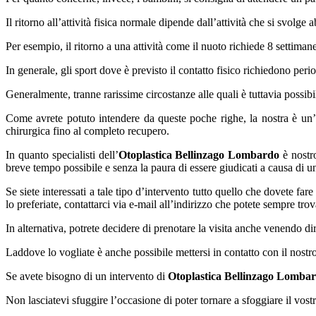
Il ritorno all’attività fisica normale dipende dall’attività che si svolge 
Per esempio, il ritorno a una attività come il nuoto richiede 8 settimane
In generale, gli sport dove è previsto il contatto fisico richiedono period
Generalmente, tranne rarissime circostanze alle quali è tuttavia possib
Come avrete potuto intendere da queste poche righe, la nostra è un’atti
chirurgica fino al completo recupero.
In quanto specialisti dell’
Otoplastica Bellinzago Lombardo
è nostro
breve tempo possibile e senza la paura di essere giudicati a causa di 
Se siete interessati a tale tipo d’intervento tutto quello che dovete fa
lo preferiate, contattarci via e-mail all’indirizzo che potete sempre trov
In alternativa, potrete decidere di prenotare la visita anche venendo di
Laddove lo vogliate è anche possibile mettersi in contatto con il nost
Se avete bisogno di un intervento di
Otoplastica Bellinzago Lomba
Non lasciatevi sfuggire l’occasione di poter tornare a sfoggiare il vos