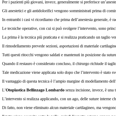
Per i pazienti più giovani, invece, generalmente si preferisce un’anestes
Gli anestetici e gli antidolorifici vengono somministrati prima di comin
In entrambi i casi vi ricordiamo che prima dell’anestesia generale, è r
Le tecniche operative, con cui si può svolgere l’intervento, sono prin
La prima è la tecnica più praticata e si realizza praticando un taglio ve
Il rimodellamento prevede sezioni, asportazioni di materiale cartilagin
Tutti questi ritocchi vengono saldati e mantenuti in posizione da sutu
Quando il restauro è considerato concluso, il chirurgo richiude il tagli
Tale medicazione viene applicata solo dopo che l’intervento è stato sv
Il vantaggio di questa tecnica è l’ampio margine di modellamento dell’
L’
Otoplastica Bellinzago Lombardo
senza incisione, invece, è una t
L’intervento si realizza applicando, con un ago, delle suture interne c
Di fatto, non viene eliminato alcun materiale cartilagineo, ma vengono 