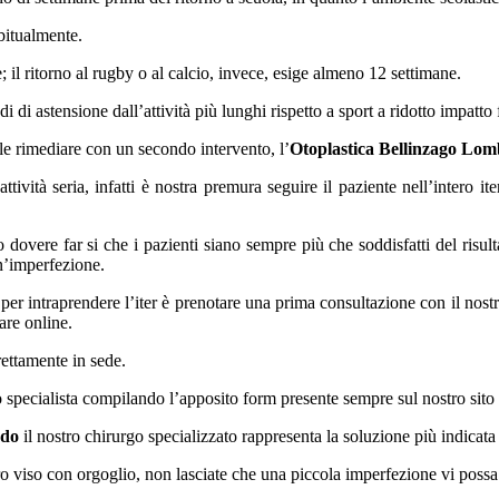
abitualmente.
; il ritorno al rugby o al calcio, invece, esige almeno 12 settimane.
i di astensione dall’attività più lunghi rispetto a sport a ridotto impatto 
ile rimediare con un secondo intervento, l’
Otoplastica Bellinzago Lo
vità seria, infatti è nostra premura seguire il paziente nell’intero iter
 dovere far si che i pazienti siano sempre più che soddisfatti del risul
un’imperfezione.
re per intraprendere l’iter è prenotare una prima consultazione con il nos
are online.
rettamente in sede.
ro specialista compilando l’apposito form presente sempre sul nostro sito
rdo
il nostro chirurgo specializzato rappresenta la soluzione più indicata 
tro viso con orgoglio, non lasciate che una piccola imperfezione vi possa