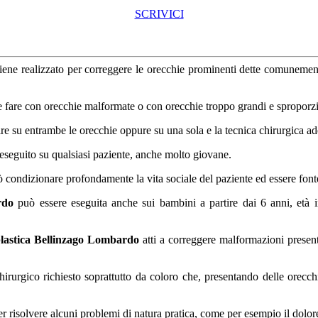
SCRIVICI
iene realizzato per correggere le orecchie prominenti dette comunemente
e fare con orecchie malformate o con orecchie troppo grandi e sproporzion
e su entrambe le orecchie oppure su una sola e la tecnica chirurgica adot
eseguito su qualsiasi paziente, anche molto giovane.
uò condizionare profondamente la vita sociale del paziente ed essere fonte
rdo
può essere eseguita anche sui bambini a partire dai 6 anni, età 
lastica Bellinzago Lombardo
atti a correggere malformazioni present
irurgico richiesto soprattutto da coloro che, presentando delle orecch
er risolvere alcuni problemi di natura pratica, come per esempio il dolo