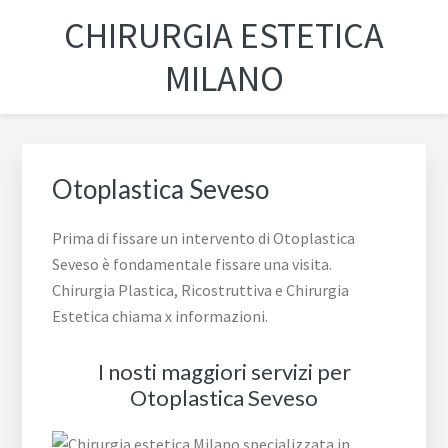
Passa
Passa
Passa
Skip
CHIRURGIA ESTETICA
alla
al
al
to
navigazione
contenuto
piè
footer
MILANO
primaria
principale
di
navigation
pagina
Otoplastica Seveso
Prima di fissare un intervento di Otoplastica
Seveso è fondamentale fissare una visita.
Chirurgia Plastica, Ricostruttiva e Chirurgia
Estetica chiama x informazioni.
I nosti maggiori servizi per
Otoplastica Seveso