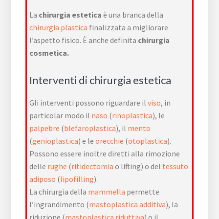
La
chirurgia estetica
è una branca della
chirurgia plastica
finalizzata a migliorare
l’aspetto fisico. È anche definita
chirurgia
cosmetica.
Interventi di chirurgia estetica
Gli interventi possono riguardare il
viso
, in
particolar modo il
naso
(
rinoplastica
), le
palpebre
(
blefaroplastica
), il
mento
(
genioplastica
) e le
orecchie
(
otoplastica
).
Possono essere inoltre diretti alla rimozione
delle
rughe
(
ritidectomia
o lifting) o del
tessuto
adiposo
(
lipofilling
).
La chirurgia della
mammella
permette
l’ingrandimento (
mastoplastica additiva
), la
riduzione (
mastoplastica riduttiva
) o il