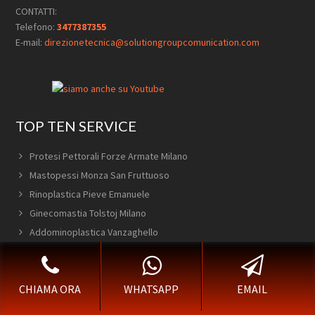
CONTATTI:
Telefono:
3477387355
E-mail:
direzionetecnica@solutiongroupcomunication.com
TOP TEN SERVICE
Protesi Pettorali Forze Armate Milano
Mastopessi Monza San Fruttuoso
Rinoplastica Pieve Emanuele
Ginecomastia Tolstoj Milano
Addominoplastica Vanzaghello
Blefaroplastica Cantù
Rinoplastica Quartiere Lodovico il Moro Milano
CHIAMA ORA
WHATSAPP
EMAIL
Mastopessi Villapizzone Milano
Rinoplastica Carnate