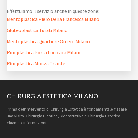
Effettuiamo il servizio anche in queste zone:
Mentoplastica Piero Della Francesca Milano
Gluteoplastica Turati Milano
Mentoplastica Quartiere Omero Milano
Rinoplastica Porta Lodovica Milano
Rinoplastica Monza Triante
Footer
CHIRURGIA ESTETICA MILANO
Prima dell'intervento di Chirurgia Estetica è fondamentale fissare
una visita. Chirurgia Plastica, Ricostruttiva e Chirurgia Estetica
chiama x informazioni.