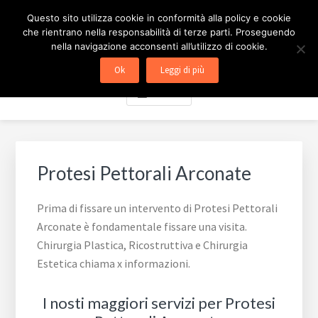
Passa
Passa
Skip
CHIRURGIA ESTETICA
Questo sito utilizza cookie in conformità alla policy e cookie
al
al
to
che rientrano nella responsabilità di terze parti. Proseguendo
contenuto
piè
footer
MILANO
nella navigazione acconsenti all’utilizzo di cookie.
principale
di
navigation
Ok
Leggi di più
pagina
Menu
Protesi Pettorali Arconate
Prima di fissare un intervento di Protesi Pettorali
Arconate è fondamentale fissare una visita.
Chirurgia Plastica, Ricostruttiva e Chirurgia
Estetica chiama x informazioni.
I nosti maggiori servizi per Protesi