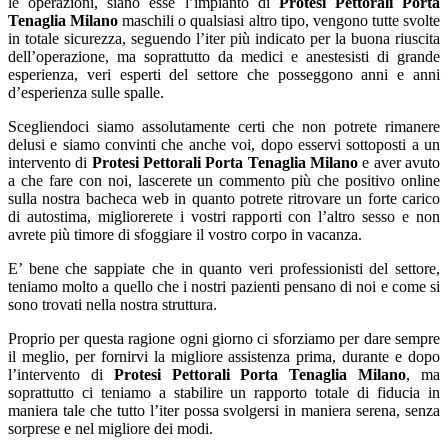
le operazioni, siano esse l’impianto di
Protesi Pettorali Porta
Tenaglia Milano
maschili o qualsiasi altro tipo, vengono tutte svolte
in totale sicurezza, seguendo l’iter più indicato per la buona riuscita
dell’operazione, ma soprattutto da medici e anestesisti di grande
esperienza, veri esperti del settore che posseggono anni e anni
d’esperienza sulle spalle.
Scegliendoci siamo assolutamente certi che non potrete rimanere
delusi e siamo convinti che anche voi, dopo esservi sottoposti a un
intervento di
Protesi Pettorali Porta Tenaglia Milano
e aver avuto
a che fare con noi, lascerete un commento più che positivo online
sulla nostra bacheca web in quanto potrete ritrovare un forte carico
di autostima, migliorerete i vostri rapporti con l’altro sesso e non
avrete più timore di sfoggiare il vostro corpo in vacanza.
E’ bene che sappiate che in quanto veri professionisti del settore,
teniamo molto a quello che i nostri pazienti pensano di noi e come si
sono trovati nella nostra struttura.
Proprio per questa ragione ogni giorno ci sforziamo per dare sempre
il meglio, per fornirvi la migliore assistenza prima, durante e dopo
l’intervento di
Protesi Pettorali Porta Tenaglia Milano
, ma
soprattutto ci teniamo a stabilire un rapporto totale di fiducia in
maniera tale che tutto l’iter possa svolgersi in maniera serena, senza
sorprese e nel migliore dei modi.