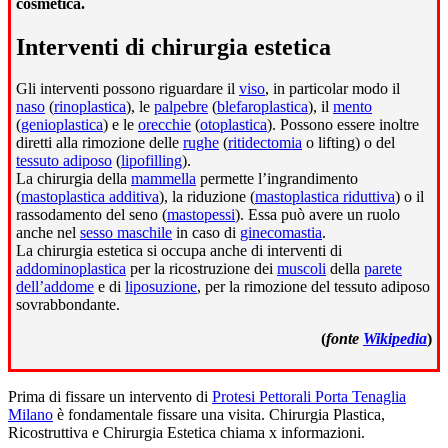
cosmetica.
Interventi di chirurgia estetica
Gli interventi possono riguardare il
viso
, in particolar modo il
naso
(
rinoplastica
), le
palpebre
(
blefaroplastica
), il
mento
(
genioplastica
) e le
orecchie
(
otoplastica
). Possono essere inoltre
diretti alla rimozione delle
rughe
(
ritidectomia
o lifting) o del
tessuto adiposo
(
lipofilling
).
La chirurgia della
mammella
permette l’ingrandimento
(
mastoplastica additiva
), la riduzione (
mastoplastica riduttiva
) o il
rassodamento del seno (
mastopessi
). Essa può avere un ruolo
anche nel
sesso maschile
in caso di
ginecomastia
.
La chirurgia estetica si occupa anche di interventi di
addominoplastica
per la ricostruzione dei
muscoli
della
parete
dell’addome
e di
liposuzione
, per la rimozione del tessuto adiposo
sovrabbondante.
(
fonte
Wikipedia
)
Prima di fissare un intervento di
Protesi Pettorali Porta Tenaglia
Milano
è fondamentale fissare una visita. Chirurgia Plastica,
Ricostruttiva e Chirurgia Estetica chiama x informazioni.