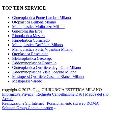
TOP TEN SERVICE
Gluteoplastica Ponte Lambro Milano
Otoplastica Bullona Milano
Mentoplastica Molinazzo Milano
Ginecomastia Erba
Rinoplastica Mesero
Rinoplastica Cornaredo
Mentoplastica Boffalora Milano
Mentoplastica Porta Vigentina Milano
Otoplastica Rescaldina
Blefaroplastica Grezzago
Addominoplastica Roncello
Gluteoplastica Quartiere degli Olmi Milano
Addominoplastica Viale Sondrio Milano
Mastopessi Quartiere Cascina Bianca Milano
Mastopessi Varedo
copyright © 2017- Oggi CHIRURGIA ESTETICA MILANO
Informativa Privacy
|
Richiesta Cancellazione Dati
|
Mappa del sito
|
Accedi
Realizzazione Siti Internet
-
Posizionamento siti web ROMA
-
Solution Group Communication
-