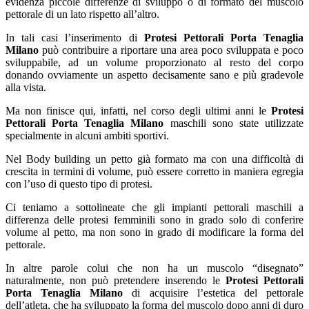
evidenza piccole differenze di sviluppo o di formato del muscolo
pettorale di un lato rispetto all’altro.
In tali casi l’inserimento di
Protesi Pettorali Porta Tenaglia
Milano
può contribuire a riportare una area poco sviluppata e poco
sviluppabile, ad un volume proporzionato al resto del corpo
donando ovviamente un aspetto decisamente sano e più gradevole
alla vista.
Ma non finisce qui, infatti, nel corso degli ultimi anni le
Protesi
Pettorali Porta Tenaglia Milano
maschili sono state utilizzate
specialmente in alcuni ambiti sportivi.
Nel Body building un petto già formato ma con una difficoltà di
crescita in termini di volume, può essere corretto in maniera egregia
con l’uso di questo tipo di protesi.
Ci teniamo a sottolineate che gli impianti pettorali maschili a
differenza delle protesi femminili sono in grado solo di conferire
volume al petto, ma non sono in grado di modificare la forma del
pettorale.
In altre parole colui che non ha un muscolo “disegnato”
naturalmente, non può pretendere inserendo le
Protesi Pettorali
Porta Tenaglia Milano
di acquisire l’estetica del pettorale
dell’atleta, che ha sviluppato la forma del muscolo dopo anni di duro