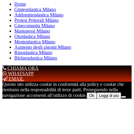
Home
Gluteoplastica Milano
Addominoplastica Milano
Protesi Pettorali Milano
Ginecomastia Milano
Mastopessi Milano
Otoplastica Milano
Mentoplastica Milano
Aumento degli zigomi Milano
Rinoplastica Milano
Blefaroplastica Milano
CHIAMA ORA
WHATSAPP
EMAIL
Questo sito utilizza cookie in conformità alla policy e cookie che
rientrano nella responsabilità di terze parti. Proseguendo nella
navigazione acconsenti all’utilizzo di cookie.
Ok
Leggi di più