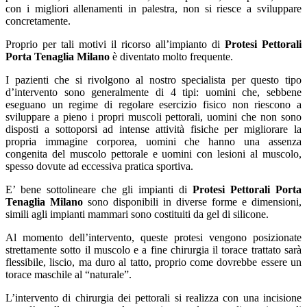
con i migliori allenamenti in palestra, non si riesce a sviluppare
concretamente.
Proprio per tali motivi il ricorso all’impianto di
Protesi Pettorali
Porta Tenaglia Milano
è diventato molto frequente.
I pazienti che si rivolgono al nostro specialista per questo tipo
d’intervento sono generalmente di 4 tipi: uomini che, sebbene
eseguano un regime di regolare esercizio fisico non riescono a
sviluppare a pieno i propri muscoli pettorali, uomini che non sono
disposti a sottoporsi ad intense attività fisiche per migliorare la
propria immagine corporea, uomini che hanno una assenza
congenita del muscolo pettorale e uomini con lesioni al muscolo,
spesso dovute ad eccessiva pratica sportiva.
E’ bene sottolineare che gli impianti di
Protesi Pettorali Porta
Tenaglia Milano
sono disponibili in diverse forme e dimensioni,
simili agli impianti mammari sono costituiti da gel di silicone.
Al momento dell’intervento, queste protesi vengono posizionate
strettamente sotto il muscolo e a fine chirurgia il torace trattato sarà
flessibile, liscio, ma duro al tatto, proprio come dovrebbe essere un
torace maschile al “naturale”.
L’intervento di chirurgia dei pettorali si realizza con una incisione