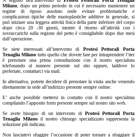
A seguito dell’intervento di
Protesi Pettorali Porta Tenaglia
Milano
, dopo un primo periodo in cui è necessario mantenere un
regime di riposo assoluto onde evitare problematiche e
complicazioni tipiche delle mastoplastiche additive in generale, si
può iniziare una leggera attività fisica della parte inferiore del corpo
dopo circa 20 -30 giorni, mentre il ritorno all’attività con i
sovraccarichi sulla regione del petto è consigliabile dopo due mesi
dall’operazione.
Se siete interessati all’intervento di
Protesi Pettorali Porta
Tenaglia Milano
tutto quello che dovete fare per intraprendere l’iter
è prenotare una prima consultazione con il nostro specialista
telefonando al numero presente sul sito oppure, laddove lo
preferiate, contattarci via mail.
In alternativa, potrete decidere di prenotare la visita anche venendo
direttamente in sede all’indirizzo presente sempre online.
E’ anche possibile mettersi in contatto con il nostro specialista
compilando l’apposito form presente sempre sul nostro sito web.
Se avete bisogno di un intervento di
Protesi Pettorali Porta
Tenaglia Milano
il nostro chirurgo specializzato rappresenta la
soluzione più indicata.
Non lasciatevi sfuggire l’occasione di poter tornare a sfoggiare il