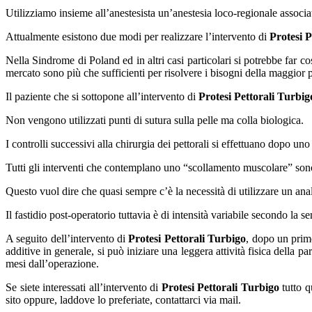
Utilizziamo insieme all’anestesista un’anestesia loco-regionale associa
Attualmente esistono due modi per realizzare l’intervento di
Protesi P
Nella Sindrome di Poland ed in altri casi particolari si potrebbe far cos
mercato sono più che sufficienti per risolvere i bisogni della maggior p
Il paziente che si sottopone all’intervento di
Protesi Pettorali Turbig
Non vengono utilizzati punti di sutura sulla pelle ma colla biologica.
I controlli successivi alla chirurgia dei pettorali si effettuano dopo uno
Tutti gli interventi che contemplano uno “scollamento muscolare” son
Questo vuol dire che quasi sempre c’è la necessità di utilizzare un an
Il fastidio post-operatorio tuttavia è di intensità variabile secondo la 
A seguito dell’intervento di
Protesi Pettorali Turbigo
, dopo un prim
additive in generale, si può iniziare una leggera attività fisica della p
mesi dall’operazione.
Se siete interessati all’intervento di
Protesi Pettorali Turbigo
tutto q
sito oppure, laddove lo preferiate, contattarci via mail.