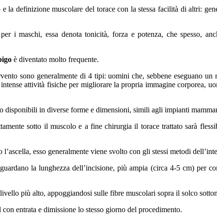
 la definizione muscolare del torace con la stessa facilità di altri: gen
er i maschi, essa denota tonicità, forza e potenza, che spesso, anche
bigo
è diventato molto frequente.
ntervento sono generalmente di 4 tipi: uomini che, sebbene eseguano un r
d intense attività fisiche per migliorare la propria immagine corporea,
 disponibili in diverse forme e dimensioni, simili agli impianti mammari 
mente sotto il muscolo e a fine chirurgia il torace trattato sarà fless
tto l’ascella, esso generalmente viene svolto con gli stessi metodi dell’in
 riguardano la lunghezza dell’incisione, più ampia (circa 4-5 cm) per co
ivello più alto, appoggiandosi sulle fibre muscolari sopra il solco sotto
l con entrata e dimissione lo stesso giorno del procedimento.