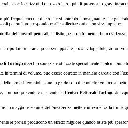
ali, cioè localizzati da un solo lato, quindi provocano gravi inestet
to più frequentemente di ciò che si potrebbe immaginare e che generalm
uscoli pettorali non rispondono alle sollecitazioni e non si sviluppano.
otrofia dei muscoli pettorali, si distingue proprio mettendo in evidenza
e a riportare una area poco sviluppata e poco sviluppabile, ad un vo
rali Turbigo
maschili sono state utilizzate specialmente in alcuni ambiti
a in termini di volume, può essere corretto in maniera egregia con l’uso 
nza delle protesi femminili sono in grado solo di conferire volume al pett
te, non può pretendere inserendo le
Protesi Pettorali Turbigo
di acqui
urre un maggiore volume dell’area senza mettere in evidenza la forma q
nte le protesi producono un effetto migliore quando esiste più spessore