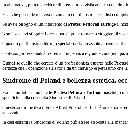
In alternativa, potrete decidere di prenotare la visita anche venendo di
E’ anche possibile mettersi in contatto con il nostro specialista compi
Se avete bisogno di un intervento di
Protesi Pettorali Turbigo
il nos
Non lasciatevi sfuggire l’occasione di poter tornare a sfoggiare il vost
Optando per il nostro chirurgo specialista siamo assolutamente certi ch
Cortesia, professionalità, estrema competenza e grande cura per i pazi
Quindi se quello che cercate è un professionista esperto nelle
Protesi
certezza che l’operazione sia svolta da un chirurgo espertissimo che l
Sindrome di Poland e bellezza estetica, ec
Forse non tutti sanno che le
Protesi Pettorali Turbigo
maschili, come
specifiche nella così detta Sindrome di Poland.
Questa sindrome descritta da Alfred Poland nel 1841 è una anomalia c
adiacenti.
In casi estremi la Sindrome di Poland può essere associata alla mancan