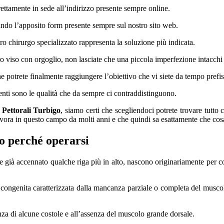
rettamente in sede all’indirizzo presente sempre online.
lando l’apposito form presente sempre sul nostro sito web.
tro chirurgo specializzato rappresenta la soluzione più indicata.
ro viso con orgoglio, non lasciate che una piccola imperfezione intacchi 
e potrete finalmente raggiungere l’obiettivo che vi siete da tempo prefis
enti sono le qualità che da sempre ci contraddistinguono.
 Pettorali Turbigo
, siamo certi che scegliendoci potrete trovare tutto
avora in questo campo da molti anni e che quindi sa esattamente che cos
co perché operarsi
 già accennato qualche riga più in alto, nascono originariamente per corr
ongenita caratterizzata dalla mancanza parziale o completa del muscolo
za di alcune costole e all’assenza del muscolo grande dorsale.