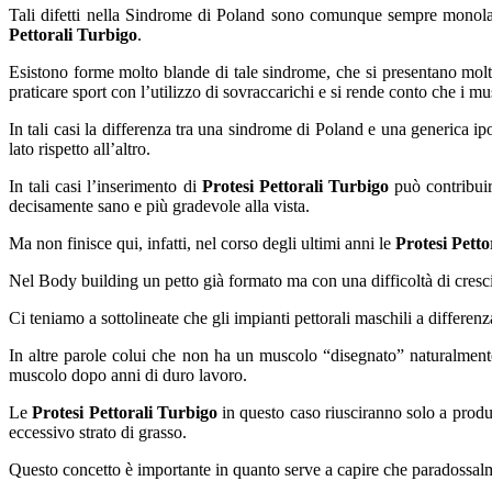
Tali difetti nella Sindrome di Poland sono comunque sempre monolater
Pettorali Turbigo
.
Esistono forme molto blande di tale sindrome, che si presentano mol
praticare sport con l’utilizzo di sovraccarichi e si rende conto che i m
In tali casi la differenza tra una sindrome di Poland e una generica ip
lato rispetto all’altro.
In tali casi l’inserimento di
Protesi Pettorali Turbigo
può contribuir
decisamente sano e più gradevole alla vista.
Ma non finisce qui, infatti, nel corso degli ultimi anni le
Protesi Petto
Nel Body building un petto già formato ma con una difficoltà di crescit
Ci teniamo a sottolineate che gli impianti pettorali maschili a differe
In altre parole colui che non ha un muscolo “disegnato” naturalmen
muscolo dopo anni di duro lavoro.
Le
Protesi Pettorali Turbigo
in questo caso riusciranno solo a prod
eccessivo strato di grasso.
Questo concetto è importante in quanto serve a capire che paradossalme