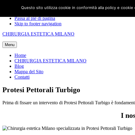
Passa alla navigazione primaria
Questo sito utilizza cookie in conformità alla policy e cookie
Passa al contenuto principale
Passa al piè di pagina
Skip to footer navigation
CHIRURGIA ESTETICA MILANO
Menu
Home
CHIRURGIA ESTETICA MILANO
Blog
Mappa del Sito
Contatti
Protesi Pettorali Turbigo
Prima di fissare un intervento di Protesi Pettorali Turbigo è fondamenta
I no