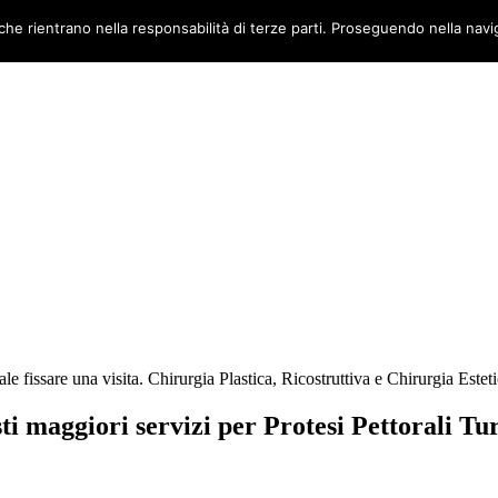
 che rientrano nella responsabilità di terze parti. Proseguendo nella navig
le fissare una visita. Chirurgia Plastica, Ricostruttiva e Chirurgia Este
sti maggiori servizi per Protesi Pettorali Tu