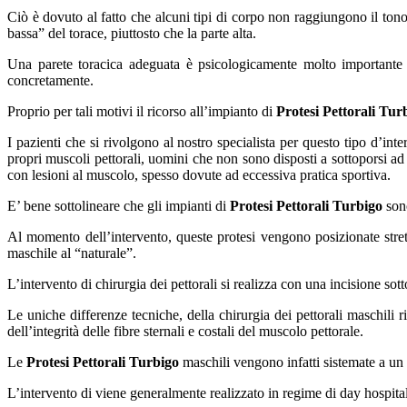
Ciò è dovuto al fatto che alcuni tipi di corpo non raggiungono il tono e
bassa” del torace, piuttosto che la parte alta.
Una parete toracica adeguata è psicologicamente molto importante p
concretamente.
Proprio per tali motivi il ricorso all’impianto di
Protesi Pettorali Tur
I pazienti che si rivolgono al nostro specialista per questo tipo d’i
propri muscoli pettorali, uomini che non sono disposti a sottoporsi a
con lesioni al muscolo, spesso dovute ad eccessiva pratica sportiva.
E’ bene sottolineare che gli impianti di
Protesi Pettorali Turbigo
sono
Al momento dell’intervento, queste protesi vengono posizionate stretta
maschile al “naturale”.
L’intervento di chirurgia dei pettorali si realizza con una incisione so
Le uniche differenze tecniche, della chirurgia dei pettorali maschili
dell’integrità delle fibre sternali e costali del muscolo pettorale.
Le
Protesi Pettorali Turbigo
maschili vengono infatti sistemate a un l
L’intervento di viene generalmente realizzato in regime di day hospita