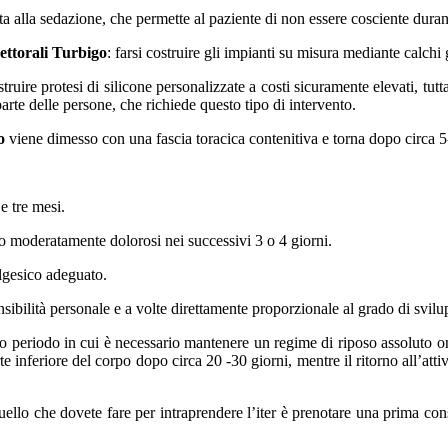
ta alla sedazione, che permette al paziente di non essere cosciente duran
ettorali Turbigo
: farsi costruire gli impianti su misura mediante calchi 
truire protesi di silicone personalizzate a costi sicuramente elevati, tutta
arte delle persone, che richiede questo tipo di intervento.
o
viene dimesso con una fascia toracica contenitiva e torna dopo circa 5-
 e tre mesi.
o moderatamente dolorosi nei successivi 3 o 4 giorni.
algesico adeguato.
sensibilità personale e a volte direttamente proporzionale al grado di svil
o periodo in cui è necessario mantenere un regime di riposo assoluto on
arte inferiore del corpo dopo circa 20 -30 giorni, mentre il ritorno all’att
uello che dovete fare per intraprendere l’iter è prenotare una prima con