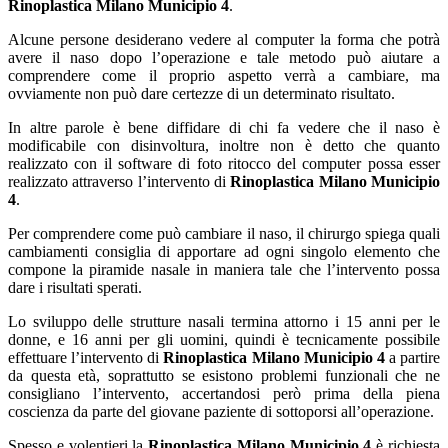
Rinoplastica Milano Municipio 4
.
Alcune persone desiderano vedere al computer la forma che potrà
avere il naso dopo l’operazione e tale metodo può aiutare a
comprendere come il proprio aspetto verrà a cambiare, ma
ovviamente non può dare certezze di un determinato risultato.
In altre parole è bene diffidare di chi fa vedere che il naso è
modificabile con disinvoltura, inoltre non è detto che quanto
realizzato con il software di foto ritocco del computer possa esser
realizzato attraverso l’intervento di
Rinoplastica Milano Municipio
4
.
Per comprendere come può cambiare il naso, il chirurgo spiega quali
cambiamenti consiglia di apportare ad ogni singolo elemento che
compone la piramide nasale in maniera tale che l’intervento possa
dare i risultati sperati.
Lo sviluppo delle strutture nasali termina attorno i 15 anni per le
donne, e 16 anni per gli uomini, quindi è tecnicamente possibile
effettuare l’intervento di
Rinoplastica Milano Municipio 4
a partire
da questa età, soprattutto se esistono problemi funzionali che ne
consigliano l’intervento, accertandosi però prima della piena
coscienza da parte del giovane paziente di sottoporsi all’operazione.
Spesso e volentieri la
Rinoplastica Milano Municipio 4
è richiesta