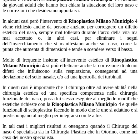
da giovani adulti che hanno ben chiara la situazione del loro naso e
le correzioni che desiderano apportarvi.
In alcuni casi però l’intervento di
Rinoplastica Milano Municipio 4
viene richiesto anche da persone anziane per correggere un difetto
estetico del naso, sempre mal tollerato durante l’arco della vita ma
mai accettato o, in altri casi, per eliminare i segni
dell’invecchiamento che si manifestano anche sul naso, come la
punta che aumenta di dimensioni e tende a scendere verso il basso.
Molto di frequente insieme all’intervento estetico di
Rinoplastica
Milano Municipio 4
si può effettuare anche la correzione di alcuni
difetti che influiscono sulla respirazione, conseguenti ad una
deviazione del setto nasale, e/o ad una ipertrofia dei turbinati.
In questi casi è importante che il chirurgo oltre ad avere abilità nella
chirurgia estetica ed una specifica competenza nella chirurgia
funzionale del naso, possa lui stesso eseguire al meglio le modifiche
estetiche richieste con la
Rinoplastica Milano Municipio 4
e quelle
funzionali di settoplastica facendo in modo che le une si adattino e si
predispongano al meglio per integrarsi con le altre.
In tali casi i migliori risultati si ottengono quando il Chirurgo del
naso è specialista sia in Chirurgia Plastica che in Otorino, come nel
caso del nostro specialista.