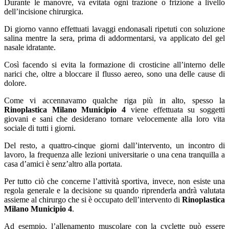
Durante le manovre, va evitata ogni trazione o frizione a livello
dell’incisione chirurgica.
Di giorno vanno effettuati lavaggi endonasali ripetuti con soluzione
salina mentre la sera, prima di addormentarsi, va applicato del gel
nasale idratante.
Così facendo si evita la formazione di crosticine all’interno delle
narici che, oltre a bloccare il flusso aereo, sono una delle cause di
dolore.
Come vi accennavamo qualche riga più in alto, spesso la
Rinoplastica Milano Municipio 4
viene effettuata su soggetti
giovani e sani che desiderano tornare velocemente alla loro vita
sociale di tutti i giorni.
Del resto, a quattro-cinque giorni dall’intervento, un incontro di
lavoro, la frequenza alle lezioni universitarie o una cena tranquilla a
casa d’amici è senz’altro alla portata.
Per tutto ciò che concerne l’attività sportiva, invece, non esiste una
regola generale e la decisione su quando riprenderla andrà valutata
assieme al chirurgo che si è occupato dell’intervento di
Rinoplastica
Milano Municipio 4
.
Ad esempio, l’allenamento muscolare con la cyclette può essere