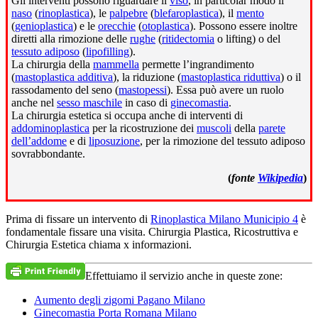
Gli interventi possono riguardare il
viso
, in particolar modo il
naso
(
rinoplastica
), le
palpebre
(
blefaroplastica
), il
mento
(
genioplastica
) e le
orecchie
(
otoplastica
). Possono essere inoltre
diretti alla rimozione delle
rughe
(
ritidectomia
o lifting) o del
tessuto adiposo
(
lipofilling
).
La chirurgia della
mammella
permette l’ingrandimento
(
mastoplastica additiva
), la riduzione (
mastoplastica riduttiva
) o il
rassodamento del seno (
mastopessi
). Essa può avere un ruolo
anche nel
sesso maschile
in caso di
ginecomastia
.
La chirurgia estetica si occupa anche di interventi di
addominoplastica
per la ricostruzione dei
muscoli
della
parete
dell’addome
e di
liposuzione
, per la rimozione del tessuto adiposo
sovrabbondante.
(
fonte
Wikipedia
)
Prima di fissare un intervento di
Rinoplastica Milano Municipio 4
è
fondamentale fissare una visita. Chirurgia Plastica, Ricostruttiva e
Chirurgia Estetica chiama x informazioni.
Effettuiamo il servizio anche in queste zone:
Aumento degli zigomi Pagano Milano
Ginecomastia Porta Romana Milano