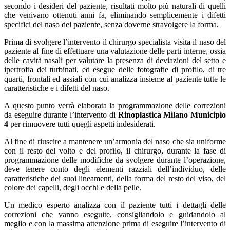
secondo i desideri del paziente, risultati molto più naturali di quelli
che venivano ottenuti anni fa, eliminando semplicemente i difetti
specifici del naso del paziente, senza doverne stravolgere la forma.
Prima di svolgere l’intervento il chirurgo specialista visita il naso del
paziente al fine di effettuare una valutazione delle parti interne, ossia
delle cavità nasali per valutare la presenza di deviazioni del setto e
ipertrofia dei turbinati, ed esegue delle fotografie di profilo, di tre
quarti, frontali ed assiali con cui analizza insieme al paziente tutte le
caratteristiche e i difetti del naso.
A questo punto verrà elaborata la programmazione delle correzioni
da eseguire durante l’intervento di
Rinoplastica Milano Municipio
4
per rimuovere tutti quegli aspetti indesiderati.
Al fine di riuscire a mantenere un’armonia del naso che sia uniforme
con il resto del volto e del profilo, il chirurgo, durante la fase di
programmazione delle modifiche da svolgere durante l’operazione,
deve tenere conto degli elementi razziali dell’individuo, delle
caratteristiche dei suoi lineamenti, della forma del resto del viso, del
colore dei capelli, degli occhi e della pelle.
Un medico esperto analizza con il paziente tutti i dettagli delle
correzioni che vanno eseguite, consigliandolo e guidandolo al
meglio e con la massima attenzione prima di eseguire l’intervento di