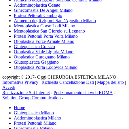
Addominoplastica Cesate
Ginecomastia De Angeli Milano
Protesi Pettorali Cambiago
Aumento degli zigomi Sant’Agostino Milano
Mentoplastica Corso Lodi Milano
Mentoplastica San Giorgio su Legnano
Protesi Pettorali Porta Volta Milano
Otoplastica Forze Armate Milano
Gluteoplastica Corsico
Otoplastica Viale Liguria Milano
Otoplastica Garegnano Milano
Gluteoplastica Gaggiano
Otoplastica Porta Lodovica Milano
copyright © 2017- Oggi CHIRURGIA ESTETICA MILANO
Informativa Privacy
|
Richiesta Cancellazione Dati
|
Mappa del sito
|
Accedi
Realizzazione Siti Internet
-
Posizionamento siti web ROMA
-
Solution Group Communication
-
Home
Gluteoplastica Milano
Addominoplastica Milano
Protesi Pettorali Milano
Ginecomastia Milano