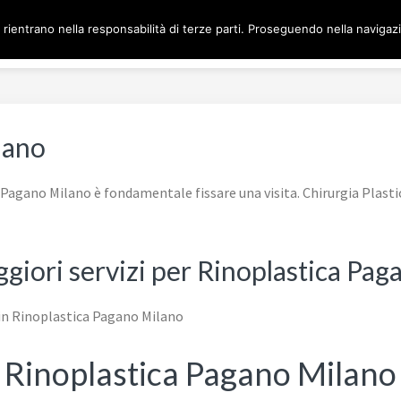
A MILANO
 rientrano nella responsabilità di terze parti. Proseguendo nella navigazio
Home
CHIRURGIA ESTETICA
lano
 Pagano Milano è fondamentale fissare una visita. Chirurgia Plasti
ggiori servizi per Rinoplastica Pa
Rinoplastica Pagano Milano