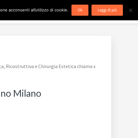
ne acconsenti all’utilizzo di cookie.
Ok
Leggi di più
 MILANO
Blog
Mappa del Sito
Contatti
ca, Ricostruttiva e Chirurgia Estetica chiama x
gano Milano