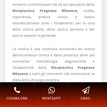
teniamo a sottolineare che da noi specialisti della
Rinoplastica Pregnana Milanese
, studio,
esperienza, pratica clinica e lavoro
interdisciplinare sono i fondamenti per la cura
della vostra pelle, della vostra persona e del
vostro aspetto in generale.
La nostra è una struttura connotata da ricerca
dell’eccellenza clinica e dalla presenza delle più
innovative metodologie diagnostiche e
terapeutiche dalla
Rinoplastica Pregnana
Milanese
a tutti gli interventi che interessano la
sfera della chirurgia estetica.
Specialisti di alto profilo, che operano con
CHIAMA ORA
WHATSAPP
EMAIL
apparecchiature di alta tecnologia e di ultima
generazione, sono in grado di dare la risposta più