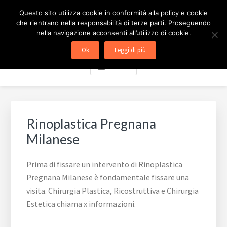
Passa
Passa
Skip
CHIRURGIA ESTETICA
Questo sito utilizza cookie in conformità alla policy e cookie
al
al
to
che rientrano nella responsabilità di terze parti. Proseguendo
contenuto
piè
footer
MILANO
nella navigazione acconsenti all’utilizzo di cookie.
principale
di
navigation
Ok
Leggi di più
pagina
Menu
Rinoplastica Pregnana
Milanese
Prima di fissare un intervento di Rinoplastica
Pregnana Milanese è fondamentale fissare una
visita. Chirurgia Plastica, Ricostruttiva e Chirurgia
Estetica chiama x informazioni.