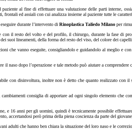
l paziente al fine di effettuare una valutazione delle parti interne, oss
i, frontali ed assiali con cui analizza insieme al paziente tutte le caratteri
eseguire durante l’intervento di
Rinoplastica Taliedo Milano
per rimuo
 con il resto del volto e del profilo, il chirurgo, durante la fase di 
 dei suoi lineamenti, della forma del resto del viso, del colore dei capelli
rezioni che vanno eseguite, consigliandolo e guidandolo al meglio e co
re il naso dopo l’operazione e tale metodo può aiutare a comprendere 
abile con disinvoltura, inoltre non è detto che quanto realizzato con il
 cambiamenti consiglia di apportare ad ogni singolo elemento che comp
nne, e 16 anni per gli uomini, quindi è tecnicamente possibile effettuar
ento, accertandosi però prima della piena coscienza da parte del giovane 
vani adulti che hanno ben chiara la situazione del loro naso e le correzi