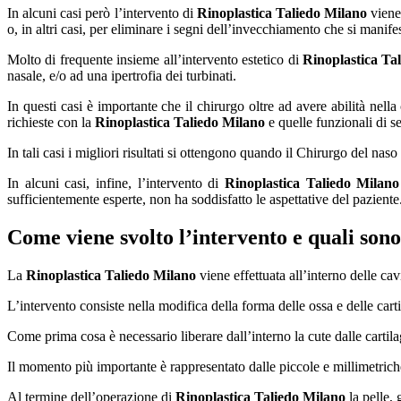
In alcuni casi però l’intervento di
Rinoplastica Taliedo Milano
viene 
o, in altri casi, per eliminare i segni dell’invecchiamento che si mani
Molto di frequente insieme all’intervento estetico di
Rinoplastica Ta
nasale, e/o ad una ipertrofia dei turbinati.
In questi casi è importante che il chirurgo oltre ad avere abilità nell
richieste con la
Rinoplastica Taliedo Milano
e quelle funzionali di s
In tali casi i migliori risultati si ottengono quando il Chirurgo del naso
In alcuni casi, infine, l’intervento di
Rinoplastica Taliedo Milano
sufficientemente esperte, non ha soddisfatto le aspettative del paziente
Come viene svolto l’intervento e quali sono
La
Rinoplastica Taliedo Milano
viene effettuata all’interno delle cavi
L’intervento consiste nella modifica della forma delle ossa e delle carti
Come prima cosa è necessario liberare dall’interno la cute dalle cartila
Il momento più importante è rappresentato dalle piccole e millimetriche
Al termine dell’operazione di
Rinoplastica Taliedo Milano
la pelle, 