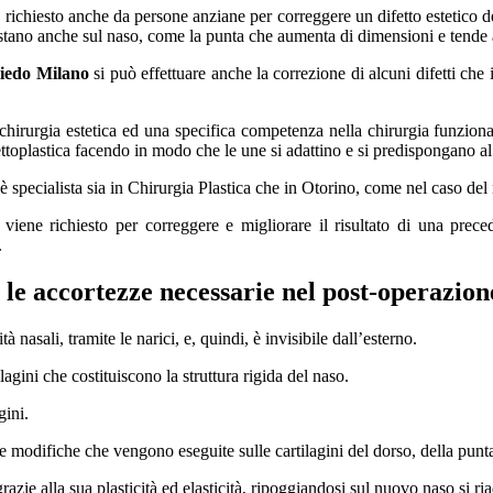
richiesto anche da persone anziane per correggere un difetto estetico de
festano anche sul naso, come la punta che aumenta di dimensioni e tende 
liedo Milano
si può effettuare anche la correzione di alcuni difetti che
a chirurgia estetica ed una specifica competenza nella chirurgia funzion
ettoplastica facendo in modo che le une si adattino e si predispongano al 
 è specialista sia in Chirurgia Plastica che in Otorino, come nel caso del 
viene richiesto per correggere e migliorare il risultato di una prec
.
 le accortezze necessarie nel post-operazion
tà nasali, tramite le narici, e, quindi, è invisibile dall’esterno.
lagini che costituiscono la struttura rigida del naso.
gini.
 modifiche che vengono eseguite sulle cartilagini del dorso, della punta
grazie alla sua plasticità ed elasticità, ripoggiandosi sul nuovo naso si ri