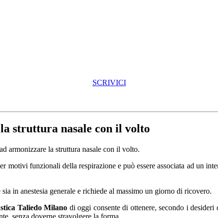
SCRIVICI
a struttura nasale con il volto
d armonizzare la struttura nasale con il volto.
per motivi funzionali della respirazione e può essere associata ad un inter
e sia in anestesia generale e richiede al massimo un giorno di ricovero.
stica Taliedo Milano
di oggi consente di ottenere, secondo i desideri d
ente, senza doverne stravolgere la forma.