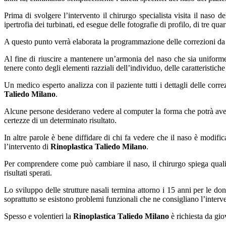
Prima di svolgere l’intervento il chirurgo specialista visita il naso de
ipertrofia dei turbinati, ed esegue delle fotografie di profilo, di tre quart
A questo punto verrà elaborata la programmazione delle correzioni da 
Al fine di riuscire a mantenere un’armonia del naso che sia uniforme
tenere conto degli elementi razziali dell’individuo, delle caratteristiche
Un medico esperto analizza con il paziente tutti i dettagli delle cor
Taliedo Milano
.
Alcune persone desiderano vedere al computer la forma che potrà ave
certezze di un determinato risultato.
In altre parole è bene diffidare di chi fa vedere che il naso è modific
l’intervento di
Rinoplastica Taliedo Milano
.
Per comprendere come può cambiare il naso, il chirurgo spiega quali
risultati sperati.
Lo sviluppo delle strutture nasali termina attorno i 15 anni per le do
soprattutto se esistono problemi funzionali che ne consigliano l’interv
Spesso e volentieri la
Rinoplastica Taliedo Milano
è richiesta da gio