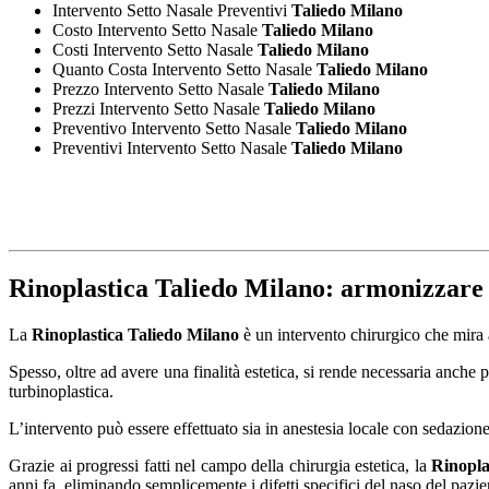
Intervento Setto Nasale Preventivi
Taliedo Milano
Costo Intervento Setto Nasale
Taliedo Milano
Costi Intervento Setto Nasale
Taliedo Milano
Quanto Costa Intervento Setto Nasale
Taliedo Milano
Prezzo Intervento Setto Nasale
Taliedo Milano
Prezzi Intervento Setto Nasale
Taliedo Milano
Preventivo Intervento Setto Nasale
Taliedo Milano
Preventivi Intervento Setto Nasale
Taliedo Milano
Rinoplastica Taliedo Milano
: armonizzare l
La
Rinoplastica Taliedo Milano
è un intervento chirurgico che mira a
Spesso, oltre ad avere una finalità estetica, si rende necessaria anche 
turbinoplastica.
L’intervento può essere effettuato sia in anestesia locale con sedazion
Grazie ai progressi fatti nel campo della chirurgia estetica, la
Rinopla
anni fa, eliminando semplicemente i difetti specifici del naso del pazi