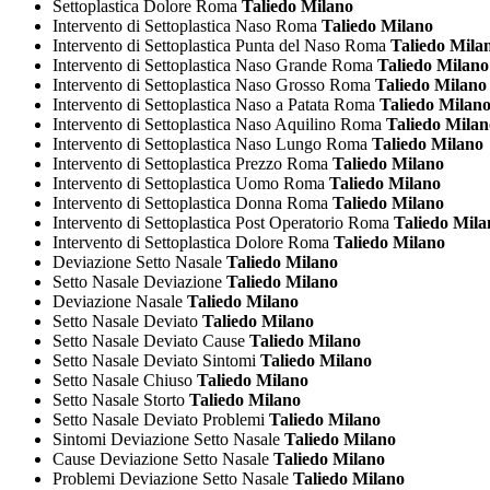
Settoplastica Dolore Roma
Taliedo Milano
Intervento di Settoplastica Naso Roma
Taliedo Milano
Intervento di Settoplastica Punta del Naso Roma
Taliedo Mila
Intervento di Settoplastica Naso Grande Roma
Taliedo Milano
Intervento di Settoplastica Naso Grosso Roma
Taliedo Milano
Intervento di Settoplastica Naso a Patata Roma
Taliedo Milan
Intervento di Settoplastica Naso Aquilino Roma
Taliedo Milan
Intervento di Settoplastica Naso Lungo Roma
Taliedo Milano
Intervento di Settoplastica Prezzo Roma
Taliedo Milano
Intervento di Settoplastica Uomo Roma
Taliedo Milano
Intervento di Settoplastica Donna Roma
Taliedo Milano
Intervento di Settoplastica Post Operatorio Roma
Taliedo Mila
Intervento di Settoplastica Dolore Roma
Taliedo Milano
Deviazione Setto Nasale
Taliedo Milano
Setto Nasale Deviazione
Taliedo Milano
Deviazione Nasale
Taliedo Milano
Setto Nasale Deviato
Taliedo Milano
Setto Nasale Deviato Cause
Taliedo Milano
Setto Nasale Deviato Sintomi
Taliedo Milano
Setto Nasale Chiuso
Taliedo Milano
Setto Nasale Storto
Taliedo Milano
Setto Nasale Deviato Problemi
Taliedo Milano
Sintomi Deviazione Setto Nasale
Taliedo Milano
Cause Deviazione Setto Nasale
Taliedo Milano
Problemi Deviazione Setto Nasale
Taliedo Milano