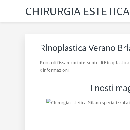
Passa
Passa
Passa
Skip
CHIRURGIA ESTETIC
alla
al
al
to
navigazione
contenuto
piè
footer
primaria
principale
di
navigation
pagina
Rinoplastica Verano Br
Prima di fissare un intervento di Rinoplastica
x informazioni.
I nosti ma