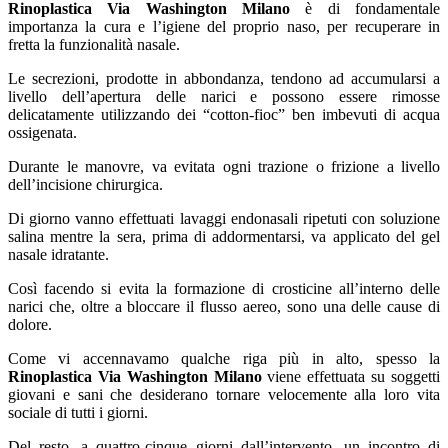
Rinoplastica Via Washington Milano
è di fondamentale
importanza la cura e l’igiene del proprio naso, per recuperare in
fretta la funzionalità nasale.
Le secrezioni, prodotte in abbondanza, tendono ad accumularsi a
livello dell’apertura delle narici e possono essere rimosse
delicatamente utilizzando dei “cotton-fioc” ben imbevuti di acqua
ossigenata.
Durante le manovre, va evitata ogni trazione o frizione a livello
dell’incisione chirurgica.
Di giorno vanno effettuati lavaggi endonasali ripetuti con soluzione
salina mentre la sera, prima di addormentarsi, va applicato del gel
nasale idratante.
Così facendo si evita la formazione di crosticine all’interno delle
narici che, oltre a bloccare il flusso aereo, sono una delle cause di
dolore.
Come vi accennavamo qualche riga più in alto, spesso la
Rinoplastica Via Washington Milano
viene effettuata su soggetti
giovani e sani che desiderano tornare velocemente alla loro vita
sociale di tutti i giorni.
Del resto, a quattro-cinque giorni dall’intervento, un incontro di