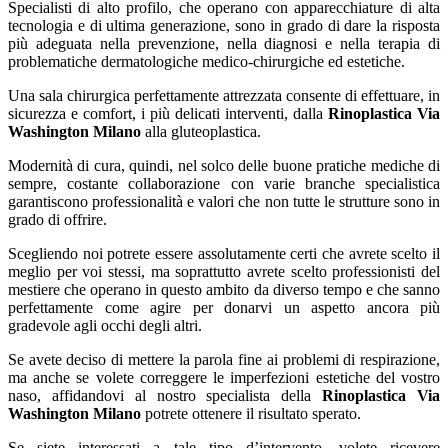
Specialisti di alto profilo, che operano con apparecchiature di alta
tecnologia e di ultima generazione, sono in grado di dare la risposta
più adeguata nella prevenzione, nella diagnosi e nella terapia di
problematiche dermatologiche medico-chirurgiche ed estetiche.
Una sala chirurgica perfettamente attrezzata consente di effettuare, in
sicurezza e comfort, i più delicati interventi, dalla
Rinoplastica Via
Washington Milano
alla gluteoplastica.
Modernità di cura, quindi, nel solco delle buone pratiche mediche di
sempre, costante collaborazione con varie branche specialistica
garantiscono professionalità e valori che non tutte le strutture sono in
grado di offrire.
Scegliendo noi potrete essere assolutamente certi che avrete scelto il
meglio per voi stessi, ma soprattutto avrete scelto professionisti del
mestiere che operano in questo ambito da diverso tempo e che sanno
perfettamente come agire per donarvi un aspetto ancora più
gradevole agli occhi degli altri.
Se avete deciso di mettere la parola fine ai problemi di respirazione,
ma anche se volete correggere le imperfezioni estetiche del vostro
naso, affidandovi al nostro specialista della
Rinoplastica Via
Washington Milano
potrete ottenere il risultato sperato.
Se siete interessati a tale tipo d’intervento, volete ricevere