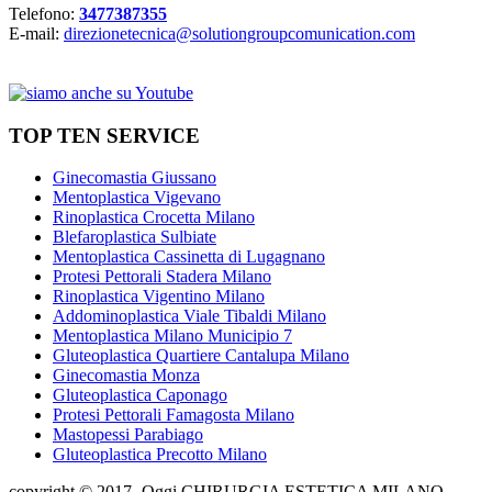
Telefono:
3477387355
E-mail:
direzionetecnica@solutiongroupcomunication.com
TOP TEN SERVICE
Ginecomastia Giussano
Mentoplastica Vigevano
Rinoplastica Crocetta Milano
Blefaroplastica Sulbiate
Mentoplastica Cassinetta di Lugagnano
Protesi Pettorali Stadera Milano
Rinoplastica Vigentino Milano
Addominoplastica Viale Tibaldi Milano
Mentoplastica Milano Municipio 7
Gluteoplastica Quartiere Cantalupa Milano
Ginecomastia Monza
Gluteoplastica Caponago
Protesi Pettorali Famagosta Milano
Mastopessi Parabiago
Gluteoplastica Precotto Milano
copyright © 2017- Oggi CHIRURGIA ESTETICA MILANO