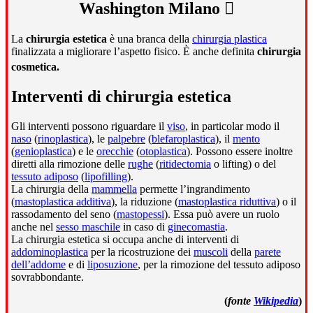
Washington Milano
La
chirurgia estetica
è una branca della
chirurgia plastica
finalizzata a migliorare l’aspetto fisico. È anche definita
chirurgia
cosmetica.
Interventi di chirurgia estetica
Gli interventi possono riguardare il
viso
, in particolar modo il
naso
(
rinoplastica
), le
palpebre
(
blefaroplastica
), il
mento
(
genioplastica
) e le
orecchie
(
otoplastica
). Possono essere inoltre
diretti alla rimozione delle
rughe
(
ritidectomia
o lifting) o del
tessuto adiposo
(
lipofilling
).
La chirurgia della
mammella
permette l’ingrandimento
(
mastoplastica additiva
), la riduzione (
mastoplastica riduttiva
) o il
rassodamento del seno (
mastopessi
). Essa può avere un ruolo
anche nel
sesso maschile
in caso di
ginecomastia
.
La chirurgia estetica si occupa anche di interventi di
addominoplastica
per la ricostruzione dei
muscoli
della
parete
dell’addome
e di
liposuzione
, per la rimozione del tessuto adiposo
sovrabbondante.
(
fonte
Wikipedia
)