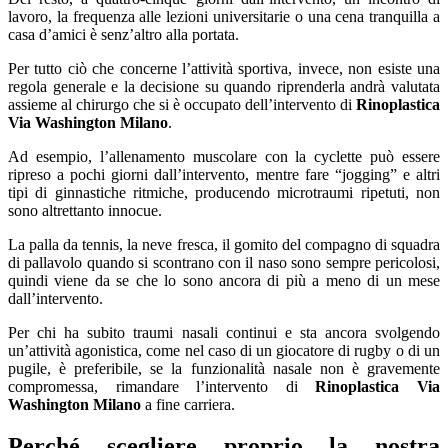
lavoro, la frequenza alle lezioni universitarie o una cena tranquilla a
casa d’amici è senz’altro alla portata.
Per tutto ciò che concerne l’attività sportiva, invece, non esiste una
regola generale e la decisione su quando riprenderla andrà valutata
assieme al chirurgo che si è occupato dell’intervento di
Rinoplastica
Via Washington Milano
.
Ad esempio, l’allenamento muscolare con la cyclette può essere
ripreso a pochi giorni dall’intervento, mentre fare “jogging” e altri
tipi di ginnastiche ritmiche, producendo microtraumi ripetuti, non
sono altrettanto innocue.
La palla da tennis, la neve fresca, il gomito del compagno di squadra
di pallavolo quando si scontrano con il naso sono sempre pericolosi,
quindi viene da se che lo sono ancora di più a meno di un mese
dall’intervento.
Per chi ha subito traumi nasali continui e sta ancora svolgendo
un’attività agonistica, come nel caso di un giocatore di rugby o di un
pugile, è preferibile, se la funzionalità nasale non è gravemente
compromessa, rimandare l’intervento di
Rinoplastica Via
Washington Milano
a fine carriera.
Perché scegliere proprio la nostra