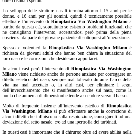
dare i risultati sperati.
Lo sviluppo delle strutture nasali termina attorno i 15 anni per le
donne, e 16 anni per gli uomini, quindi è tecnicamente possibile
effettuare l’intervento di
Rinoplastica Via Washington Milano
a
partire da questa età, soprattutto se esistono problemi funzionali che
ne consigliano l’intervento, accertandosi però prima della piena
coscienza da parte del giovane paziente di sottoporsi all’operazione.
Spesso e volentieri la
Rinoplastica Via Washington Milano
è
richiesta da giovani adulti che hanno ben chiara la situazione del
loro naso e le correzioni che desiderano apportarvi.
In alcuni casi però l’intervento di
Rinoplastica Via Washington
Milano
viene richiesto anche da persone anziane per correggere un
difetto estetico del naso, sempre mal tollerato durante l’arco della
vita ma mai accettato o, in altri casi, per eliminare i segni
dell’invecchiamento che si manifestano anche sul naso, come la
punta che aumenta di dimensioni e tende a scendere verso il basso.
Molto di frequente insieme all’intervento estetico di
Rinoplastica
Via Washington Milano
si può effettuare anche la correzione di
alcuni difetti che influiscono sulla respirazione, conseguenti ad una
deviazione del setto nasale, e/o ad una ipertrofia dei turbinati.
In questi casi è importante che il chirurgo oltre ad avere abilità nella