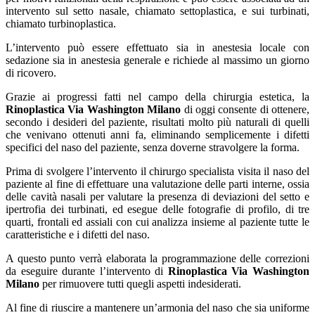
intervento sul setto nasale, chiamato settoplastica, e sui turbinati,
chiamato turbinoplastica.
L’intervento può essere effettuato sia in anestesia locale con
sedazione sia in anestesia generale e richiede al massimo un giorno
di ricovero.
Grazie ai progressi fatti nel campo della chirurgia estetica, la
Rinoplastica Via Washington Milano
di oggi consente di ottenere,
secondo i desideri del paziente, risultati molto più naturali di quelli
che venivano ottenuti anni fa, eliminando semplicemente i difetti
specifici del naso del paziente, senza doverne stravolgere la forma.
Prima di svolgere l’intervento il chirurgo specialista visita il naso del
paziente al fine di effettuare una valutazione delle parti interne, ossia
delle cavità nasali per valutare la presenza di deviazioni del setto e
ipertrofia dei turbinati, ed esegue delle fotografie di profilo, di tre
quarti, frontali ed assiali con cui analizza insieme al paziente tutte le
caratteristiche e i difetti del naso.
A questo punto verrà elaborata la programmazione delle correzioni
da eseguire durante l’intervento di
Rinoplastica Via Washington
Milano
per rimuovere tutti quegli aspetti indesiderati.
Al fine di riuscire a mantenere un’armonia del naso che sia uniforme