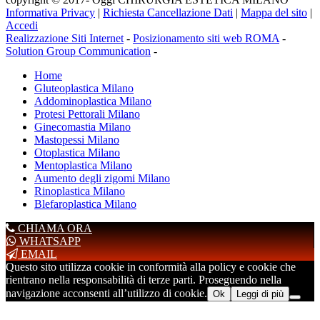
Informativa Privacy
|
Richiesta Cancellazione Dati
|
Mappa del sito
|
Accedi
Realizzazione Siti Internet
-
Posizionamento siti web ROMA
-
Solution Group Communication
-
Home
Gluteoplastica Milano
Addominoplastica Milano
Protesi Pettorali Milano
Ginecomastia Milano
Mastopessi Milano
Otoplastica Milano
Mentoplastica Milano
Aumento degli zigomi Milano
Rinoplastica Milano
Blefaroplastica Milano
CHIAMA ORA
WHATSAPP
EMAIL
Questo sito utilizza cookie in conformità alla policy e cookie che
rientrano nella responsabilità di terze parti. Proseguendo nella
navigazione acconsenti all’utilizzo di cookie.
Ok
Leggi di più