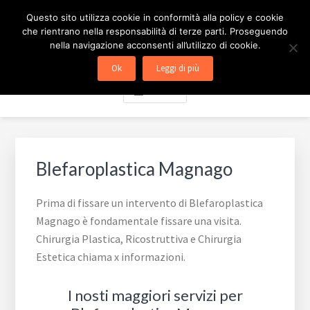
Passa
Passa
Skip
CHIRURGIA ESTETICA
Questo sito utilizza cookie in conformità alla policy e cookie
al
al
to
che rientrano nella responsabilità di terze parti. Proseguendo
contenuto
piè
footer
MILANO
nella navigazione acconsenti all’utilizzo di cookie.
principale
di
navigation
Ok
Leggi di più
pagina
Menu
Blefaroplastica Magnago
Prima di fissare un intervento di Blefaroplastica
Magnago è fondamentale fissare una visita.
Chirurgia Plastica, Ricostruttiva e Chirurgia
Estetica chiama x informazioni.
I nosti maggiori servizi per