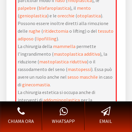
particolar modo il
naso
(
rinoplastica
), le
palpebre
(
blefaroplastica
), il
mento
(
genioplastica
) e le
orecchie
(
otoplastica
).
Possono essere inoltre diretti alla rimozione
delle
rughe
(
ritidectomia
o lifting) o del
tessuto
adiposo
(
lipofilling
).
La chirurgia della
mammella
permette
l’ingrandimento (
mastoplastica additiva
), la
riduzione (
mastoplastica riduttiva
) o il
rassodamento del seno (
mastopessi
). Essa può
avere un ruolo anche nel
sesso maschile
in caso
di
ginecomastia
.
La chirurgia estetica si occupa anche di
interventi di
addominoplastica
per la
ricostruzione dei
muscoli
della
parete
dell’addome
e di
liposuzione
, per la rimozione
CHIAMA ORA
WHATSAPP
EMAIL
del tessuto adiposo sovrabbondante.