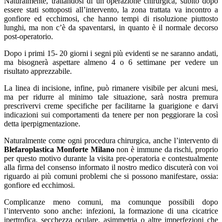
Naturalmente, trattandosi di un’operazione chirurgica, subito dopo
essere stati sottoposti all’intervento, la zona trattata va incontro a
gonfiore ed ecchimosi, che hanno tempi di risoluzione piuttosto
lunghi, ma non c’è da spaventarsi, in quanto è il normale decorso
post-operatorio.
Dopo i primi 15- 20 giorni i segni più evidenti se ne saranno andati,
ma bisognerà aspettare almeno 4 o 6 settimane per vedere un
risultato apprezzabile.
La linea di incisione, infine, può rimanere visibile per alcuni mesi,
ma per ridurre al minimo tale situazione, sarà nostra premura
prescrivervi creme specifiche per facilitarne la guarigione e darvi
indicazioni sui comportamenti da tenere per non peggiorare la così
detta iperpigmentazione.
Naturalmente come ogni procedura chirurgica, anche l’intervento di
Blefaroplastica Monforte Milano
non è immune da rischi, proprio
per questo motivo durante la visita pre-operatoria e contestualmente
alla firma del consenso informato il nostro medico discuterà con voi
riguardo ai più comuni problemi che si possono manifestare, ossia:
gonfiore ed ecchimosi.
Complicanze meno comuni, ma comunque possibili dopo
l’intervento sono anche: infezioni, la formazione di una cicatrice
ipertrofica, secchezza oculare, asimmetria o altre imperfezioni che