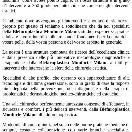
Insomma, come avrete potuto capire, la nostra struttura è in grado
d’intervenire a 360 gradi per tutto ciò che concerne gli interventi
estetici.
L’ambiente dove avvengono gli interventi è sinonimo di sicurezza,
proprio per questo ci teniamo a sottolineare che da noi specialisti
della
Blefaroplastica Monforte Milano
, studio, esperienza, pratica
clinica e lavoro interdisciplinare sono i fondamenti per la cura della
vostra pelle, della vostra persona e del vostro aspetto in generale.
La nostra è una struttura connotata da ricerca dell’eccellenza clinica
e dalla presenza delle più innovative metodologie diagnostiche e
terapeutiche dalla
Blefaroplastica Monforte Milano
a tutti gli
interventi che interessano la sfera della chirurgia estetica.
Specialisti di alto profilo, che operano con apparecchiature di alta
tecnologia e di ultima generazione, sono in grado di dare la risposta
più adeguata nella prevenzione, nella diagnosi e nella terapia di
problematiche dermatologiche medico-chirurgiche ed estetiche.
Una sala chirurgica perfettamente attrezzata consente di effettuare, in
sicurezza e comfort, i più delicati interventi, dalla
Blefaroplastica
Monforte Milano
all’addominoplastica.
Modernità di cura, quindi, nel solco delle buone pratiche mediche di
sempre, costante collaborazione con varie branche specialistica