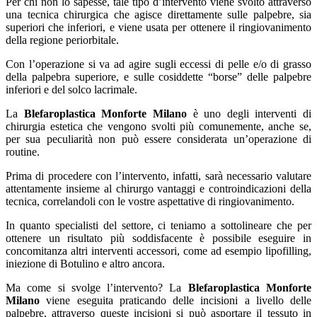
Per chi non lo sapesse, tale tipo d’intervento viene svolto attraverso
una tecnica chirurgica che agisce direttamente sulle palpebre, sia
superiori che inferiori, e viene usata per ottenere il ringiovanimento
della regione periorbitale.
Con l’operazione si va ad agire sugli eccessi di pelle e/o di grasso
della palpebra superiore, e sulle cosiddette “borse” delle palpebre
inferiori e del solco lacrimale.
La
Blefaroplastica Monforte Milano
è uno degli interventi di
chirurgia estetica che vengono svolti più comunemente, anche se,
per sua peculiarità non può essere considerata un’operazione di
routine.
Prima di procedere con l’intervento, infatti, sarà necessario valutare
attentamente insieme al chirurgo vantaggi e controindicazioni della
tecnica, correlandoli con le vostre aspettative di ringiovanimento.
In quanto specialisti del settore, ci teniamo a sottolineare che per
ottenere un risultato più soddisfacente è possibile eseguire in
concomitanza altri interventi accessori, come ad esempio lipofilling,
iniezione di Botulino e altro ancora.
Ma come si svolge l’intervento? La
Blefaroplastica Monforte
Milano
viene eseguita praticando delle incisioni a livello delle
palpebre, attraverso queste incisioni si può asportare il tessuto in