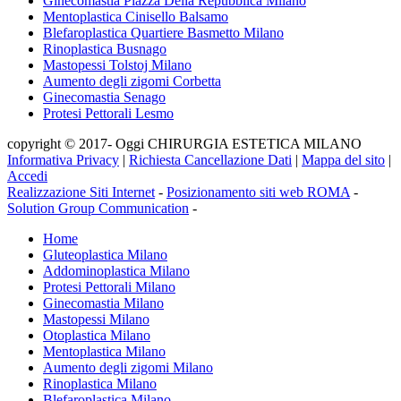
Ginecomastia Piazza Della Repubblica Milano
Mentoplastica Cinisello Balsamo
Blefaroplastica Quartiere Basmetto Milano
Rinoplastica Busnago
Mastopessi Tolstoj Milano
Aumento degli zigomi Corbetta
Ginecomastia Senago
Protesi Pettorali Lesmo
copyright © 2017- Oggi CHIRURGIA ESTETICA MILANO
Informativa Privacy
|
Richiesta Cancellazione Dati
|
Mappa del sito
|
Accedi
Realizzazione Siti Internet
-
Posizionamento siti web ROMA
-
Solution Group Communication
-
Home
Gluteoplastica Milano
Addominoplastica Milano
Protesi Pettorali Milano
Ginecomastia Milano
Mastopessi Milano
Otoplastica Milano
Mentoplastica Milano
Aumento degli zigomi Milano
Rinoplastica Milano
Blefaroplastica Milano