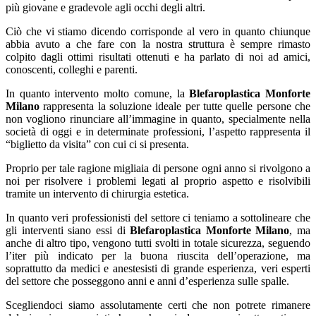
più giovane e gradevole agli occhi degli altri.
Ciò che vi stiamo dicendo corrisponde al vero in quanto chiunque
abbia avuto a che fare con la nostra struttura è sempre rimasto
colpito dagli ottimi risultati ottenuti e ha parlato di noi ad amici,
conoscenti, colleghi e parenti.
In quanto intervento molto comune, la
Blefaroplastica Monforte
Milano
rappresenta la soluzione ideale per tutte quelle persone che
non vogliono rinunciare all’immagine in quanto, specialmente nella
società di oggi e in determinate professioni, l’aspetto rappresenta il
“biglietto da visita” con cui ci si presenta.
Proprio per tale ragione migliaia di persone ogni anno si rivolgono a
noi per risolvere i problemi legati al proprio aspetto e risolvibili
tramite un intervento di chirurgia estetica.
In quanto veri professionisti del settore ci teniamo a sottolineare che
gli interventi siano essi di
Blefaroplastica Monforte Milano
, ma
anche di altro tipo, vengono tutti svolti in totale sicurezza, seguendo
l’iter più indicato per la buona riuscita dell’operazione, ma
soprattutto da medici e anestesisti di grande esperienza, veri esperti
del settore che posseggono anni e anni d’esperienza sulle spalle.
Scegliendoci siamo assolutamente certi che non potrete rimanere