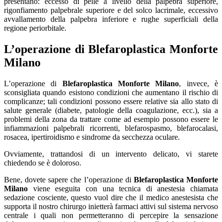
presentano: eccesso di pelle a livello della palpebra superiore,
rigonfiamento palpebrale superiore e del solco lacrimale, eccessivo
avvallamento della palpebra inferiore e rughe superficiali della
regione periorbitale.
L’operazione di
Blefaroplastica Monforte
Milano
L’operazione di
Blefaroplastica Monforte Milano
, invece, è
sconsigliata quando esistono condizioni che aumentano il rischio di
complicanze; tali condizioni possono essere relative sia allo stato di
salute generale (diabete, patologie della coagulazione, ecc.), sia a
problemi della zona da trattare come ad esempio possono essere le
infiammazioni palpebrali ricorrenti, blefarospasmo, blefarocalasi,
rosacea, ipertiroidismo e sindrome da secchezza oculare.
Ovviamente, trattandosi di un intervento delicato, vi starete
chiedendo se è doloroso.
Bene, dovete sapere che l’operazione di
Blefaroplastica Monforte
Milano
viene eseguita con una tecnica di anestesia chiamata
sedazione cosciente, questo vuol dire che il medico anestesista che
supporta il nostro chirurgo inietterà farmaci attivi sul sistema nervoso
centrale i quali non permetteranno di percepire la sensazione