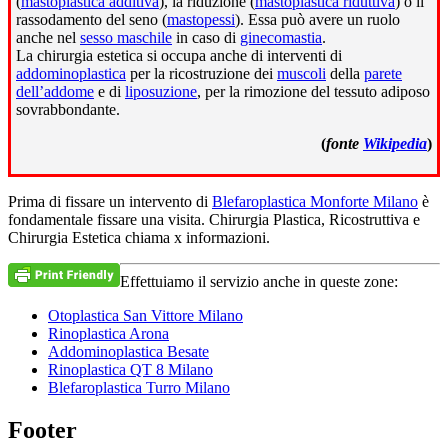
(
mastoplastica additiva
), la riduzione (
mastoplastica riduttiva
) o il
rassodamento del seno (
mastopessi
). Essa può avere un ruolo
anche nel
sesso maschile
in caso di
ginecomastia
.
La chirurgia estetica si occupa anche di interventi di
addominoplastica
per la ricostruzione dei
muscoli
della
parete
dell’addome
e di
liposuzione
, per la rimozione del tessuto adiposo
sovrabbondante.
(
fonte
Wikipedia
)
Prima di fissare un intervento di
Blefaroplastica Monforte Milano
è
fondamentale fissare una visita. Chirurgia Plastica, Ricostruttiva e
Chirurgia Estetica chiama x informazioni.
Effettuiamo il servizio anche in queste zone:
Otoplastica San Vittore Milano
Rinoplastica Arona
Addominoplastica Besate
Rinoplastica QT 8 Milano
Blefaroplastica Turro Milano
Footer