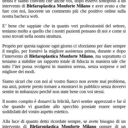
delusi e siamo convinti che anche voi, dopo esservi sottoposti a un
intervento di
Blefaroplastica Monforte Milano
e aver avuto a che
fare con noi, lascerete un commento più che positivo online sulla
nostra bacheca web.
E’ bene che sappiate che in quanto veri professionisti del settore,
teniamo molto a quello che i nostri pazienti pensano di noi e come si
sono trovati nella nostra struttura.
Proprio per questa ragione ogni giorno ci sforziamo per dare sempre
il meglio, per fornirvi la migliore assistenza prima, durante e dopo
l’intervento di
Blefaroplastica Monforte Milano
, ma soprattutto ci
teniamo a stabilire un rapporto totale di fiducia in maniera tale che
tutto l’iter possa svolgersi in maniera serena, senza sorprese e nel
migliore dei modi.
Siamo sicuri che con noi al vostro fianco non avrete mai problema,
ma anzi, potrete presto tornare a mostrarvi in pubblico senza dovervi
sentire in imbarazzo perché non state bene con voi stessi.
Il nostro compito è donarvi la felicità, farvi sentire apprezzati e far sì
che quando vi guardate allo specchio possiate essere sempre
soddisfatti del vostro aspetto estetico.
Alla luce di quanto detto ricordate sempre, se avete bisogno di un
intervento di
Blefaroplastica Monforte Milano
oppure di un