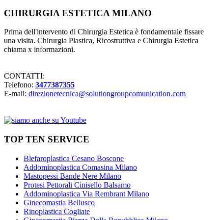
CHIRURGIA ESTETICA MILANO
Prima dell'intervento di Chirurgia Estetica è fondamentale fissare
una visita. Chirurgia Plastica, Ricostruttiva e Chirurgia Estetica
chiama x informazioni.
CONTATTI:
Telefono:
3477387355
E-mail:
direzionetecnica@solutiongroupcomunication.com
TOP TEN SERVICE
Blefaroplastica Cesano Boscone
Addominoplastica Comasina Milano
Mastopessi Bande Nere Milano
Protesi Pettorali Cinisello Balsamo
Addominoplastica Via Rembrant Milano
Ginecomastia Bellusco
Rinoplastica Cogliate