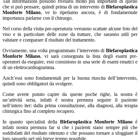
Tali informazioni possono rivelarsi molto più importanti di quello
che si può pensare, quindi prima di un intervento di
Blefaroplastica
Monforte Milano
, ve lo ripetiamo ancora, è di fondamentale
importanza parlarne con il chirurgo.
Nel corso della visita pre-operatoria verranno scattate alcune foto del
viso e in particolare delle zone da trattare, che saranno utili per
valutare e comparare il risultato del trattamento.
Ovviamente, una volta programmato l’intervento di
Blefaroplastica
Monforte Milano
, vi sarà consegnata la lista degli esami pre-
operatori da eseguire, essi consistono in una serie di esami ematici e
di un elettrocardiogramma.
Anch’essi sono fondamentali per la buona riuscita dell’intervento,
quindi sono obbligatori da svolgere.
Come avrete potuto capire da queste poche righe, la nostra è
un’attività seria, infatti è nostra premura seguire il paziente
nell’intero iter: dalla prima consultazione, alla diagnosi, alla terapia
chirurgica fino al completo recupero.
In quanto specialisti della
Blefaroplastica Monforte Milano
è
infatti nostra premura far si che i pazienti siano sempre più che
soddisfatti del risultato ottenuto e che possano tornare a sfoggiare il
loro sguardo nel più breve tempo possibile.