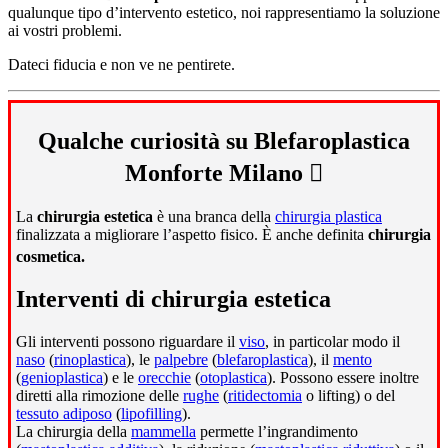
qualunque tipo d’intervento estetico, noi rappresentiamo la soluzione
ai vostri problemi.
Dateci fiducia e non ve ne pentirete.
Qualche curiosità su Blefaroplastica
Monforte Milano
La
chirurgia estetica
è una branca della
chirurgia plastica
finalizzata a migliorare l’aspetto fisico. È anche definita
chirurgia
cosmetica.
Interventi di chirurgia estetica
Gli interventi possono riguardare il
viso
, in particolar modo il
naso
(
rinoplastica
), le
palpebre
(
blefaroplastica
), il
mento
(
genioplastica
) e le
orecchie
(
otoplastica
). Possono essere inoltre
diretti alla rimozione delle
rughe
(
ritidectomia
o lifting) o del
tessuto adiposo
(
lipofilling
).
La chirurgia della
mammella
permette l’ingrandimento