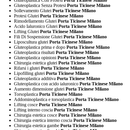
Gluteoplastica Con Protesi
Porta Ticinese Milano
Gluteoplastica Senza Protesi
Porta Ticinese Milano
Sollevamento Glutei
Porta Ticinese Milano
Protesi Glutei
Porta Ticinese Milano
Rimodellamento Glutei
Porta Ticinese Milano
Acido Ialuronico Glutei
Porta Ticinese Milano
Lifting Glutei
Porta Ticinese Milano
Fili Di Sospensione Glutei
Porta Ticinese Milano
Liposcultura glutei
Porta Ticinese Milano
Gluteoplastica prima e dopo
Porta Ticinese Milano
Gluteoplastica risultati
Porta Ticinese Milano
Gluteoplastica opinioni
Porta Ticinese Milano
Chirurgia estetica glutei
Porta Ticinese Milano
Rifarsi i glutei
Porta Ticinese Milano
Lipofilling glutei
Porta Ticinese Milano
Gluteoplastica additiva
Porta Ticinese Milano
Gluteoplastica con acido ialuronico
Porta Ticinese Milano
Aumento dimensione glutei
Porta Ticinese Milano
Torsoplastica
Porta Ticinese Milano
Addominoplastica e torsoplastica
Porta Ticinese Milano
Lifting cosce
Porta Ticinese Milano
Lifting interno coscia
Porta Ticinese Milano
Chirurgia estetica cosce
Porta Ticinese Milano
Chirurgia estetica interno coscia
Porta Ticinese Milano
Chirurgia estetica gambe
Porta Ticinese Milano