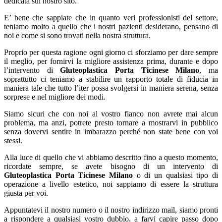
dedicata sul nostro sito.
E’ bene che sappiate che in quanto veri professionisti del settore,
teniamo molto a quello che i nostri pazienti desiderano, pensano di
noi e come si sono trovati nella nostra struttura.
Proprio per questa ragione ogni giorno ci sforziamo per dare sempre
il meglio, per fornirvi la migliore assistenza prima, durante e dopo
l’intervento di
Gluteoplastica Porta Ticinese Milano
, ma
soprattutto ci teniamo a stabilire un rapporto totale di fiducia in
maniera tale che tutto l’iter possa svolgersi in maniera serena, senza
sorprese e nel migliore dei modi.
Siamo sicuri che con noi al vostro fianco non avrete mai alcun
problema, ma anzi, potrete presto tornare a mostrarvi in pubblico
senza dovervi sentire in imbarazzo perché non state bene con voi
stessi.
Alla luce di quello che vi abbiamo descritto fino a questo momento,
ricordate sempre, se avete bisogno di un intervento di
Gluteoplastica Porta Ticinese Milano
o di un qualsiasi tipo di
operazione a livello estetico, noi sappiamo di essere la struttura
giusta per voi.
Appuntatevi il nostro numero o il nostro indirizzo mail, siamo pronti
a rispondere a qualsiasi vostro dubbio, a farvi capire passo dopo