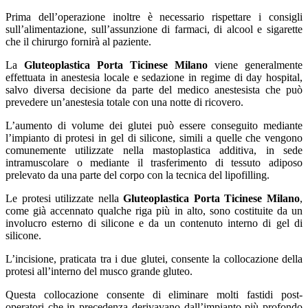
Prima dell’operazione inoltre è necessario rispettare i consigli
sull’alimentazione, sull’assunzione di farmaci, di alcool e sigarette
che il chirurgo fornirà al paziente.
La
Gluteoplastica Porta Ticinese Milano
viene generalmente
effettuata in anestesia locale e sedazione in regime di day hospital,
salvo diversa decisione da parte del medico anestesista che può
prevedere un’anestesia totale con una notte di ricovero.
L’aumento di volume dei glutei può essere conseguito mediante
l’impianto di protesi in gel di silicone, simili a quelle che vengono
comunemente utilizzate nella mastoplastica additiva, in sede
intramuscolare o mediante il trasferimento di tessuto adiposo
prelevato da una parte del corpo con la tecnica del lipofilling.
Le protesi utilizzate nella
Gluteoplastica Porta Ticinese Milano
,
come già accennato qualche riga più in alto, sono costituite da un
involucro esterno di silicone e da un contenuto interno di gel di
silicone.
L’incisione, praticata tra i due glutei, consente la collocazione della
protesi all’interno del musco grande gluteo.
Questa collocazione consente di eliminare molti fastidi post-
operatori che in precedenza derivavano dall’impianto più profondo