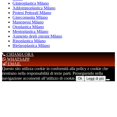
Gluteoplastica Milano
Addominoplastica Milano
Protesi Pettorali Milano
Ginecomastia Milano
Mastopessi Milano
Otoplastica Milano
Mentoplastica Milano
Aumento degli zigomi Milano
Rinoplastica Milano
Blefaroplastica Milano
CHIAMA ORA
WHATSAPP
EMAIL
Questo sito utilizza cookie in conformità alla policy e cookie che
rientrano nella responsabilità di terze parti. Proseguendo nella
navigazione acconsenti all’utilizzo di cookie.
Ok
Leggi di più