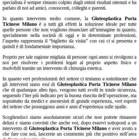
specialista è sempre rimasto colpito dagli ottimi risultati ottenuti e ha
parlato di noi ad amici, conoscenti, colleghi e parenti.
In quanto intervento molto comune, la
Gluteoplastica Porta
Ticinese Milano
è a tutti gli effetti la soluzione ideale per tutte
quelle persone che non vogliono rinunciare all’immagine in quanto,
specialmente nella società di oggi e in determinate professioni,
l’aspetto rappresenta il “biglietto da visita” con cui ci si presenta e
quindi è di fondamentale importanza.
Proprio per tale ragione migliaia di persone ogni anno si rivolgono a
noi per risolvere i problemi legati al proprio aspetto fisico e
risolvibili tramite un intervento di chirurgia estetica.
In quanto veri professionisti del settore ci teniamo a sottolineare che
gli interventi siano essi di
Gluteoplastica Porta Ticinese Milano
che di qualunque altro tipo, vengono tutti svolti in totale sicurezza,
seguendo l’iter più indicato per la buona riuscita dell’operazione, ma
soprattutto da medici e anestesisti di grande esperienza, veri esperti
del settore che posseggono anni e anni d’esperienza sulle spalle.
Scegliendoci siamo assolutamente sicuri che non potrete rimanere
delusi e siamo convinti che anche voi, dopo esservi sottoposti a un
intervento di
Gluteoplastica Porta Ticinese Milano
e aver avuto a
che fare con noi, lascerete un commento più che positivo nell’area