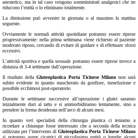
anestetico, ma in tal caso vengono somministrati analgesici che ne
riducono l’entità o lo eliminano totalmente.
La dimissione può avvenire in giornata o al massimo la mattina
seguente.
Ovviamente le normali attività quotidiane potranno essere riprese
progressivamente: nella prima settimana viene richiesto al paziente
moderato riposo, cercando di evitare di guidare e di effettuare sforzi
eccessivi.
L’attività sportiva e quella sessuale potranno essere riprese invece a
distanza di 3-4 settimane dall’operazione.
Il risultato della
Gluteoplastica Porta Ticinese Milano
non sarà
subito evidente in quanto mascherato da gonfiore, tumefazione e
possibile ecchimosi post-operatorie.
Durante le settimane successive all’operazione i glutei saranno
inizialmente duri al tatto e si ammorbidiranno lentamente, sino a
prendere la forma desiderata nell’arco di alcuni mesi.
In quanto veri specialisti della chirurgia plastica ci teniamo a
ricordare a chiunque fosse interessato che a seconda della tecnica
utilizzata per l’intervento di
Gluteoplastica Porta Ticinese Milano
si potranno avere cicatrici di piccolissima entità o lunghe alcuni