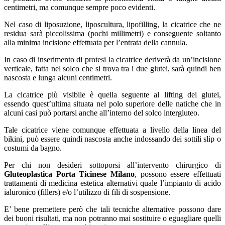
centimetri, ma comunque sempre poco evidenti.
Nel caso di liposuzione, liposcultura, lipofilling, la cicatrice che ne
residua sarà piccolissima (pochi millimetri) e conseguente soltanto
alla minima incisione effettuata per l’entrata della cannula.
In caso di inserimento di protesi la cicatrice deriverà da un’incisione
verticale, fatta nel solco che si trova tra i due glutei, sarà quindi ben
nascosta e lunga alcuni centimetri.
La cicatrice più visibile è quella seguente al lifting dei glutei,
essendo quest’ultima situata nel polo superiore delle natiche che in
alcuni casi può portarsi anche all’interno del solco intergluteo.
Tale cicatrice viene comunque effettuata a livello della linea del
bikini, può essere quindi nascosta anche indossando dei sottili slip o
costumi da bagno.
Per chi non desideri sottoporsi all’intervento chirurgico di
Gluteoplastica Porta Ticinese Milano
, possono essere effettuati
trattamenti di medicina estetica alternativi quale l’impianto di acido
ialuronico (fillers) e/o l’utilizzo di fili di sospensione.
E’ bene premettere però che tali tecniche alternative possono dare
dei buoni risultati, ma non potranno mai sostituire o eguagliare quelli