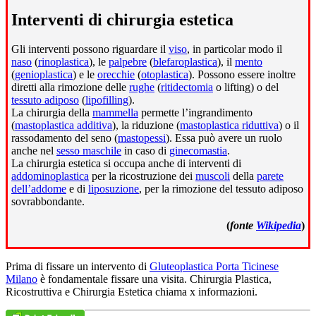
Interventi di chirurgia estetica
Gli interventi possono riguardare il
viso
, in particolar modo il
naso
(
rinoplastica
), le
palpebre
(
blefaroplastica
), il
mento
(
genioplastica
) e le
orecchie
(
otoplastica
). Possono essere inoltre
diretti alla rimozione delle
rughe
(
ritidectomia
o lifting) o del
tessuto adiposo
(
lipofilling
).
La chirurgia della
mammella
permette l’ingrandimento
(
mastoplastica additiva
), la riduzione (
mastoplastica riduttiva
) o il
rassodamento del seno (
mastopessi
). Essa può avere un ruolo
anche nel
sesso maschile
in caso di
ginecomastia
.
La chirurgia estetica si occupa anche di interventi di
addominoplastica
per la ricostruzione dei
muscoli
della
parete
dell’addome
e di
liposuzione
, per la rimozione del tessuto adiposo
sovrabbondante.
(
fonte
Wikipedia
)
Prima di fissare un intervento di
Gluteoplastica Porta Ticinese
Milano
è fondamentale fissare una visita. Chirurgia Plastica,
Ricostruttiva e Chirurgia Estetica chiama x informazioni.