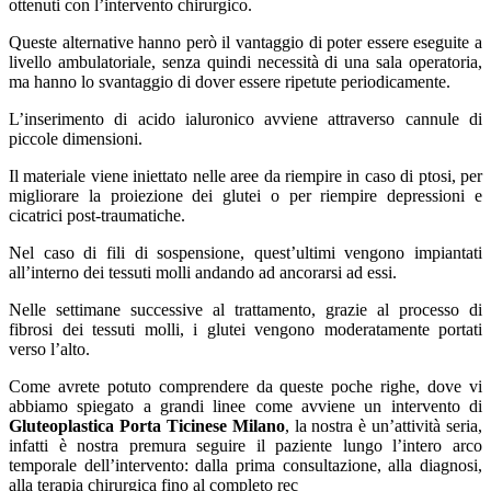
ottenuti con l’intervento chirurgico.
Queste alternative hanno però il vantaggio di poter essere eseguite a
livello ambulatoriale, senza quindi necessità di una sala operatoria,
ma hanno lo svantaggio di dover essere ripetute periodicamente.
L’inserimento di acido ialuronico avviene attraverso cannule di
piccole dimensioni.
Il materiale viene iniettato nelle aree da riempire in caso di ptosi, per
migliorare la proiezione dei glutei o per riempire depressioni e
cicatrici post-traumatiche.
Nel caso di fili di sospensione, quest’ultimi vengono impiantati
all’interno dei tessuti molli andando ad ancorarsi ad essi.
Nelle settimane successive al trattamento, grazie al processo di
fibrosi dei tessuti molli, i glutei vengono moderatamente portati
verso l’alto.
Come avrete potuto comprendere da queste poche righe, dove vi
abbiamo spiegato a grandi linee come avviene un intervento di
Gluteoplastica Porta Ticinese Milano
, la nostra è un’attività seria,
infatti è nostra premura seguire il paziente lungo l’intero arco
temporale dell’intervento: dalla prima consultazione, alla diagnosi,
alla terapia chirurgica fino al completo rec