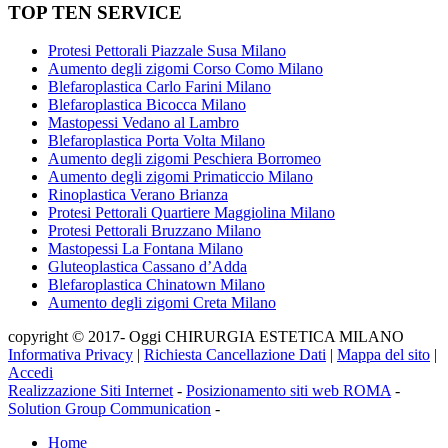
TOP TEN SERVICE
Protesi Pettorali Piazzale Susa Milano
Aumento degli zigomi Corso Como Milano
Blefaroplastica Carlo Farini Milano
Blefaroplastica Bicocca Milano
Mastopessi Vedano al Lambro
Blefaroplastica Porta Volta Milano
Aumento degli zigomi Peschiera Borromeo
Aumento degli zigomi Primaticcio Milano
Rinoplastica Verano Brianza
Protesi Pettorali Quartiere Maggiolina Milano
Protesi Pettorali Bruzzano Milano
Mastopessi La Fontana Milano
Gluteoplastica Cassano d’Adda
Blefaroplastica Chinatown Milano
Aumento degli zigomi Creta Milano
copyright © 2017- Oggi CHIRURGIA ESTETICA MILANO
Informativa Privacy
|
Richiesta Cancellazione Dati
|
Mappa del sito
|
Accedi
Realizzazione Siti Internet
-
Posizionamento siti web ROMA
-
Solution Group Communication
-
Home