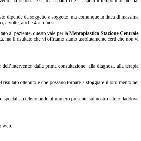
nto, la risposta è sì, ma a patto che si aspetti il tempo indicato dal
esto dipende da soggetto a soggetto, ma comunque in linea di massima
ri, a volte, anche 4 o 5 mesi.
tato al paziente, questo vale per la
Mentoplastica Stazione Centrale
tà, ma il risultato che vi offriamo siamo assolutamente certi che non vi
 dell’intervento: dalla prima consultazione, alla diagnosi, alla terapia
l risultato ottenuto e che possano tornare a sfoggiare il loro mento nel
tro specialista telefonando al numero presente sul nostro sito o, laddove
to web.