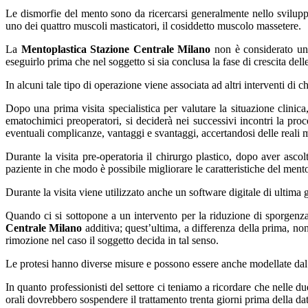
Le dismorfie del mento sono da ricercarsi generalmente nello sviluppo 
uno dei quattro muscoli masticatori, il cosiddetto muscolo massetere.
La
Mentoplastica Stazione Centrale Milano
non è considerato un i
eseguirlo prima che nel soggetto si sia conclusa la fase di crescita del
In alcuni tale tipo di operazione viene associata ad altri interventi di ch
Dopo una prima visita specialistica per valutare la situazione clinic
ematochimici preoperatori, si deciderà nei successivi incontri la proc
eventuali complicanze, vantaggi e svantaggi, accertandosi delle reali m
Durante la visita pre-operatoria il chirurgo plastico, dopo aver ascolta
paziente in che modo è possibile migliorare le caratteristiche del mento
Durante la visita viene utilizzato anche un software digitale di ultima g
Quando ci si sottopone a un intervento per la riduzione di sporgenz
Centrale Milano
additiva; quest’ultima, a differenza della prima, non
rimozione nel caso il soggetto decida in tal senso.
Le protesi hanno diverse misure e possono essere anche modellate dal c
In quanto professionisti del settore ci teniamo a ricordare che nelle d
orali dovrebbero sospendere il trattamento trenta giorni prima della dat