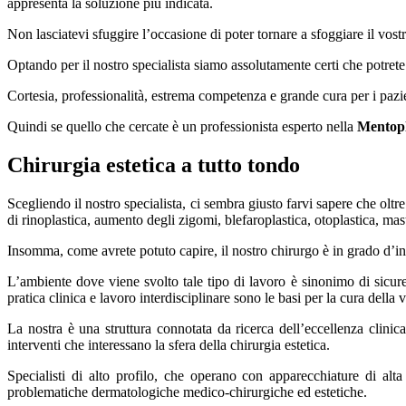
appresenta la soluzione più indicata.
Non lasciatevi sfuggire l’occasione di poter tornare a sfoggiare il vost
Optando per il nostro specialista siamo assolutamente certi che potrete
Cortesia, professionalità, estrema competenza e grande cura per i pazi
Quindi se quello che cercate è un professionista esperto nella
Mentopl
Chirurgia estetica a tutto tondo
Scegliendo il nostro specialista, ci sembra giusto farvi sapere che oltre
di rinoplastica, aumento degli zigomi, blefaroplastica, otoplastica, mas
Insomma, come avrete potuto capire, il nostro chirurgo è in grado d’inte
L’ambiente dove viene svolto tale tipo di lavoro è sinonimo di sicure
pratica clinica e lavoro interdisciplinare sono le basi per la cura della 
La nostra è una struttura connotata da ricerca dell’eccellenza clini
interventi che interessano la sfera della chirurgia estetica.
Specialisti di alto profilo, che operano con apparecchiature di alt
problematiche dermatologiche medico-chirurgiche ed estetiche.