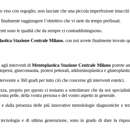
ro viso con orgoglio, non lasciate che una piccola imperfezione intacchi 
 finalmente raggiungere l’obiettivo che vi siete da tempo prefissati.
enti sono le qualità che da sempre ci contraddistinguono.
astica Stazione Centrale Milano
, con noi avrete finalmente trovato q
 agli interventi di
Mentoplastica Stazione Centrale Milano
potrete an
topessi, ginecomastia, protesi pettorali, addominoplastica e gluteoplastic
rvenire a 360 gradi per tutto ciò che concerne gli interventi estetici.
zza, proprio per questo ci teniamo a sottolineare che da noi specialist
vostra pelle, della vostra persona e del vostro aspetto in generale.
ca e dalla presenza delle più innovative metodologie diagnostiche e te
a tecnologia e di ultima generazione, sono in grado di dare la rispos