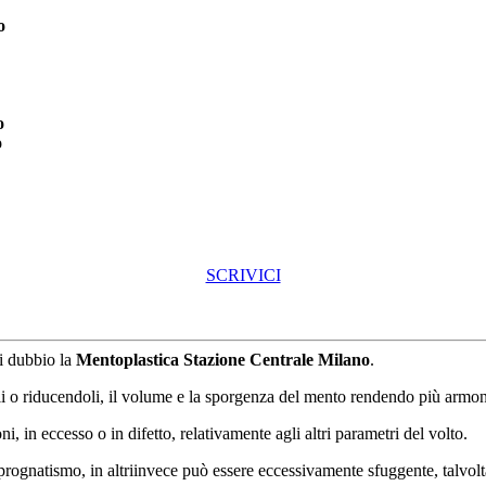
o
o
o
SCRIVICI
di dubbio la
Mentoplastica Stazione Centrale Milano
.
i o riducendoli, il volume e la sporgenza del mento rendendo più armoni
, in eccesso o in difetto, relativamente agli altri parametri del volto.
o prognatismo, in altriinvece può essere eccessivamente sfuggente, talvo