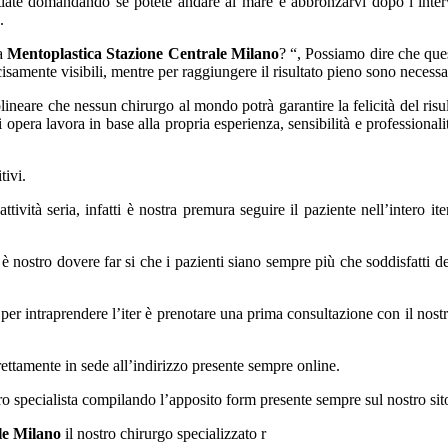
stiate domandando se potete andare al mare e abbronzarvi dopo l’interve
.
la
Mentoplastica Stazione Centrale Milano
? “, Possiamo dire che qu
cisamente visibili, mentre per raggiungere il risultato pieno sono necessa
ineare che nessun chirurgo al mondo potrà garantire la felicità del risul
opera lavora in base alla propria esperienza, sensibilità e professionali
tivi.
vità seria, infatti è nostra premura seguire il paziente nell’intero iter
è nostro dovere far si che i pazienti siano sempre più che soddisfatti de
re per intraprendere l’iter è prenotare una prima consultazione con il nos
rettamente in sede all’indirizzo presente sempre online.
tro specialista compilando l’apposito form presente sempre sul nostro si
le Milano
il nostro chirurgo specializzato r