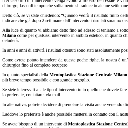
Nel caso in cui l’intervento venga svolto a ridosso dell’estate e vi 
chirurgo, lasso di tempo che solitamente si traduce in alcune settimane
Detto ciò, se vi state chiedendo: “Quando vedrò il risultato finito del
indicare che già dopo 2 settimane dall’intervento i risultati saranno de
Alla luce di quanto vi abbiamo detto fino ad adesso ci teniamo a sottol
Milano
come per qualsiasi intervento in ambito estetico, in quanto chi 
deluderà.
In anni e anni di attività i risultati ottenuti sono stati assolutamente posi
Come avrete potuto intendere da queste poche righe, la nostra è un’atti
chirurgica fino al completo recupero.
In quanto specialisti della
Mentoplastica Stazione Centrale Milano
più breve tempo possibile e con grande orgoglio.
Se siete interessati a tale tipo d’intervento tutto quello che dovete fa
lo preferiate, contattarci via mail.
In alternativa, potrete decidere di prenotare la visita anche venendo di
Laddove lo preferiste è anche possibile mettersi in contatto con il nos
Se avete bisogno di un intervento di
Mentoplastica Stazione Centra