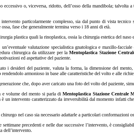
eccessivo o, viceversa, ridotto, dell’osso della mandibola; talvolta a 
ntervento particolarmente complesso, sia dal punto di vista tecnico si
le ossa, fase che generalmente termina verso i 18 anni di età.
irurgia plastica quali la rinoplastica, ossia la chirurgia estetica del naso e
a, un’eventuale valutazione specialistica gnatologica e maxillo-facciale
edura chirurgica da utilizzare per la
Mentoplastica Stazione Centra
otivazioni ed aspettative del paziente.
to i desideri del paziente, valuta la forma, la dimensione del mento, la 
 rendendolo armonioso in base alle caratteristiche del volto e alle richie
enerazione che, dopo aver caricato una foto del volto del paziente, simula
a e volume del mento si parla di
Mentoplastica Stazione Centrale M
 è un intervento caratterizzato da irreversibilità dal momento infatti che
hirurgo nel caso sia necessario adattarle a particolari conformazioni o
ue settimane precedenti e nelle due successive l’intervento, è consigliab
a dell’intervento.