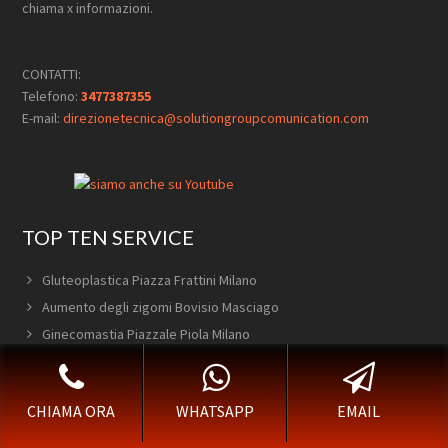
chiama x informazioni.
CONTATTI:
Telefono:
3477387355
E-mail:
direzionetecnica@solutiongroupcomunication.com
TOP TEN SERVICE
Gluteoplastica Piazza Frattini Milano
Aumento degli zigomi Bovisio Masciago
Ginecomastia Piazzale Piola Milano
Addominoplastica Peschiera Borromeo
Protesi Pettorali La Trecca Milano
CHIAMA ORA
WHATSAPP
EMAIL
Addominoplastica Parabiago
Addominoplastica Viale Abruzzi Milano