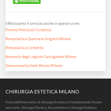
Effettuiamo il servizio anche in queste zone:
Protesi Pettorali Corbetta
Rinoplastica Quartiere Grigioni Milano
Rinoplastica Corbetta
Aumento degli zigomi Castagnedo Milano
Ginecomastia Viale Monza Milano
Footer
CHIRURGIA ESTETICA MILANO
Prima dell'intervento di Chirurgia Estetica è fondamentale fissare
una visita. Chirurgia Plastica, Ricostruttiva e Chirurgia Estetica