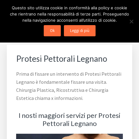
Passa
Passa
Passa
Skip
CHIRURGIA ESTETICA
Questo sito utilizza cookie in conformità alla policy e cookie
alla
al
al
to
che rientrano nella responsabilità di terze parti. Proseguendo
navigazione
contenuto
piè
footer
MILANO
nella navigazione acconsenti all’utilizzo di cookie.
primaria
principale
di
navigation
Ok
Leggi di più
pagina
Protesi Pettorali Legnano
Prima di fissare un intervento di Protesi Pettorali
Legnano è fondamentale fissare una visita.
Chirurgia Plastica, Ricostruttiva e Chirurgia
Estetica chiama x informazioni.
I nosti maggiori servizi per Protesi
Pettorali Legnano