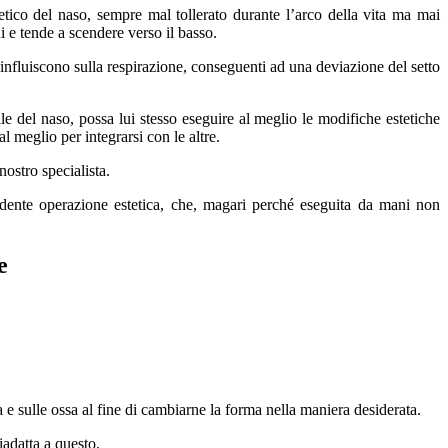
tico del naso, sempre mal tollerato durante l’arco della vita ma mai
i e tende a scendere verso il basso.
e influiscono sulla respirazione, conseguenti ad una deviazione del setto
ale del naso, possa lui stesso eseguire al meglio le modifiche estetiche
l meglio per integrarsi con le altre.
nostro specialista.
cedente operazione estetica, che, magari perché eseguita da mani non
e
 e sulle ossa al fine di cambiarne la forma nella maniera desiderata.
riadatta a questo.