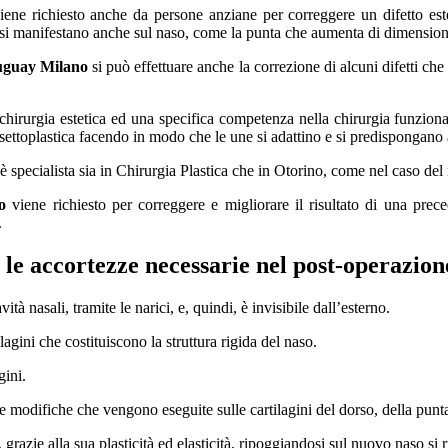
ene richiesto anche da persone anziane per correggere un difetto este
he si manifestano anche sul naso, come la punta che aumenta di dimension
uguay Milano
si può effettuare anche la correzione di alcuni difetti ch
a chirurgia estetica ed una specifica competenza nella chirurgia funzion
settoplastica facendo in modo che le une si adattino e si predispongano a
 è specialista sia in Chirurgia Plastica che in Otorino, come nel caso del 
o
viene richiesto per correggere e migliorare il risultato di una pre
.
 le accortezze necessarie nel post-operazion
ità nasali, tramite le narici, e, quindi, è invisibile dall’esterno.
lagini che costituiscono la struttura rigida del naso.
gini.
 modifiche che vengono eseguite sulle cartilagini del dorso, della punta
, grazie alla sua plasticità ed elasticità, ripoggiandosi sul nuovo naso si 