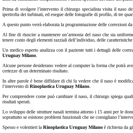
Prima di svolgere l’intervento il chirurgo specialista visita il naso de
ipertrofia dei turbinati, ed esegue delle fotografie di profilo, di tre quart
A questo punto verrà elaborata la programmazione delle correzioni da 
Al fine di riuscire a mantenere un’armonia del naso che sia uniforme
tenere conto degli elementi razziali dell’individuo, delle caratteristiche
Un medico esperto analizza con il paziente tutti i dettagli delle cor
Uruguay Milano
.
Alcune persone desiderano vedere al computer la forma che potrà ave
certezze di un determinato risultato.
In altre parole è bene diffidare di chi fa vedere che il naso è modific
l’intervento di
Rinoplastica Uruguay Milano
.
Per comprendere come può cambiare il naso, il chirurgo spiega quali
risultati sperati.
Lo sviluppo delle strutture nasali termina attorno i 15 anni per le don
soprattutto se esistono problemi funzionali che ne consigliano l’interv
Spesso e volentieri la
Rinoplastica Uruguay Milano
è richiesta da g