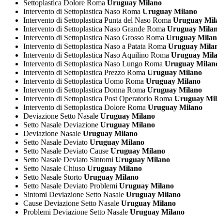
Settoplastica Dolore Roma
Uruguay Milano
Intervento di Settoplastica Naso Roma
Uruguay Milano
Intervento di Settoplastica Punta del Naso Roma
Uruguay Mil
Intervento di Settoplastica Naso Grande Roma
Uruguay Mila
Intervento di Settoplastica Naso Grosso Roma
Uruguay Milan
Intervento di Settoplastica Naso a Patata Roma
Uruguay Mila
Intervento di Settoplastica Naso Aquilino Roma
Uruguay Mil
Intervento di Settoplastica Naso Lungo Roma
Uruguay Milan
Intervento di Settoplastica Prezzo Roma
Uruguay Milano
Intervento di Settoplastica Uomo Roma
Uruguay Milano
Intervento di Settoplastica Donna Roma
Uruguay Milano
Intervento di Settoplastica Post Operatorio Roma
Uruguay Mil
Intervento di Settoplastica Dolore Roma
Uruguay Milano
Deviazione Setto Nasale
Uruguay Milano
Setto Nasale Deviazione
Uruguay Milano
Deviazione Nasale
Uruguay Milano
Setto Nasale Deviato
Uruguay Milano
Setto Nasale Deviato Cause
Uruguay Milano
Setto Nasale Deviato Sintomi
Uruguay Milano
Setto Nasale Chiuso
Uruguay Milano
Setto Nasale Storto
Uruguay Milano
Setto Nasale Deviato Problemi
Uruguay Milano
Sintomi Deviazione Setto Nasale
Uruguay Milano
Cause Deviazione Setto Nasale
Uruguay Milano
Problemi Deviazione Setto Nasale
Uruguay Milano