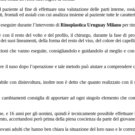
l paziente al fine di effettuare una valutazione delle parti interne, oss
i, frontali ed assiali con cui analizza insieme al paziente tutte le caratteri
eseguire durante l’intervento di
Rinoplastica Uruguay Milano
per rim
 con il resto del volto e del profilo, il chirurgo, durante la fase di 
 dei suoi lineamenti, della forma del resto del viso, del colore dei capelli
rezioni che vanno eseguite, consigliandolo e guidandolo al meglio e co
re il naso dopo l’operazione e tale metodo può aiutare a comprendere 
abile con disinvoltura, inoltre non è detto che quanto realizzato con il
 cambiamenti consiglia di apportare ad ogni singolo elemento che comp
ne, e 16 anni per gli uomini, quindi è tecnicamente possibile effettuare 
ento, accertandosi però prima della piena coscienza da parte del giovane 
iovani adulti che hanno ben chiara la situazione del loro naso e le corre