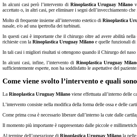
In alcuni casi però l’intervento di
Rinoplastica Uruguay Milano
vi
accettato o, in altri casi, per eliminare i segni dell’invecchiamento c
Molto di frequente insieme all’intervento estetico di
Rinoplastica Ur
nasale, e/o ad una ipertrofia dei turbinati.
In questi casi è importante che il chirurgo oltre ad avere abilità nell
richieste con la
Rinoplastica Uruguay Milano
e quelle funzionali di 
In tali casi i migliori risultati si ottengono quando il Chirurgo del naso
In alcuni casi, infine, l’intervento di
Rinoplastica Uruguay Milan
sufficientemente esperte, non ha soddisfatto le aspettative del paziente
Come viene svolto l’intervento e quali sono
La
Rinoplastica Uruguay Milano
viene effettuata all’interno delle cav
L’intervento consiste nella modifica della forma delle ossa e delle carti
Come prima cosa è necessario liberare dall’interno la cute dalle cartila
Il momento più importante è rappresentato dalle piccole e millimetriche
Al termine dell’operazione di
Rinoplastica Uruguay Milano
la pelle