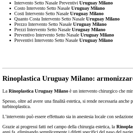
Intervento Setto Nasale Preventivi
Uruguay Milano
Costo Intervento Setto Nasale
Uruguay Milano
Costi Intervento Setto Nasale
Uruguay Milano
Quanto Costa Intervento Setto Nasale
Uruguay Milano
Prezzo Intervento Setto Nasale
Uruguay Milano
Prezzi Intervento Setto Nasale
Uruguay Milano
Preventivo Intervento Setto Nasale
Uruguay Milano
Preventivi Intervento Setto Nasale
Uruguay Milano
Rinoplastica Uruguay Milano
: armonizzare
La
Rinoplastica Uruguay Milano
è un intervento chirurgico che mira
Spesso, oltre ad avere una finalità estetica, si rende necessaria anche 
turbinoplastica.
L’intervento può essere effettuato sia in anestesia locale con sedazion
Grazie ai progressi fatti nel campo della chirurgia estetica, la
Rinopla
anni fa, eliminando semplicemente i difetti specifici del naso del pazi