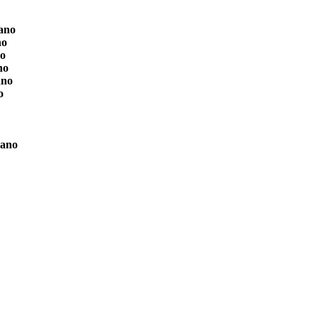
ano
no
o
no
ano
o
ano