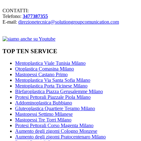
CONTATTI:
Telefono:
3477387355
E-mail:
direzionetecnica@solutiongroupcomunication.com
TOP TEN SERVICE
Mentoplastica Viale Tunisia Milano
Otoplastica Comasina Milano
Mastopessi Castano Primo
Mentoplastica Via Santa Sofia Milano
Mentoplastica Porta Ticinese Milano
Blefaroplastica Piazza Gerusalemme Milano
Protesi Pettorali Piazzale Piola Milano
Addominoplastica Bubbiano
Gluteoplastica Quartiere Teramo Milano
Mastopessi Settimo Milanese
Mastopessi Tre Torri Milano
Protesi Pettorali Corso Magenta Milano
Aumento degli zigomi Cologno Monzese
Aumento degli zigomi Pratocentenaro Milano