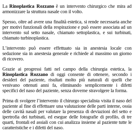
La
Rinoplastica Rozzano
è un intervento chirurgico che mira ad
armonizzare la struttura nasale con il volto.
Spesso, oltre ad avere una finalità estetica, si rende necessaria anche
per motivi funzionali della respirazione e può essere associata ad un
intervento sul setto nasale, chiamato settoplastica, e sui turbinati,
chiamato turbinoplastica.
L’intervento può essere effettuato sia in anestesia locale con
sedazione sia in anestesia generale e richiede al massimo un giorno
di ricovero.
Grazie ai progressi fatti nel campo della chirurgia estetica, la
Rinoplastica Rozzano
di oggi consente di ottenere, secondo i
desideri del paziente, risultati molto più naturali di quelli che
venivano ottenuti anni fa, eliminando semplicemente i difetti
specifici del naso del paziente, senza doverne stravolgere la forma.
Prima di svolgere l’intervento il chirurgo specialista visita il naso del
paziente al fine di effettuare una valutazione delle parti interne, ossia
delle cavità nasali per valutare la presenza di deviazioni del setto e
ipertrofia dei turbinati, ed esegue delle fotografie di profilo, di tre
quarti, frontali ed assiali con cui analizza insieme al paziente tutte le
caratteristiche e i difetti del naso.