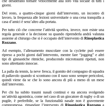
che desiderano tornare velocemente alla loro vita sociale di tutti i
giorni.
Del resto, a quattro-cinque giorni dall’intervento, un incontro di
lavoro, la frequenza alle lezioni universitarie o una cena tranquilla a
casa d’amici è senz’altro alla portata.
Per tutto ciò che concerne l’attività sportiva, invece, non esiste una
regola generale e la decisione su quando riprenderla andrà valutata
assieme al chirurgo che si è occupato dell’intervento di
Rinoplastica
Rozzano
.
Ad esempio, l’allenamento muscolare con la cyclette può essere
ripreso a pochi giorni dall’intervento, mentre fare “jogging” e altri
tipi di ginnastiche ritmiche, producendo microtraumi ripetuti, non
sono altrettanto innocue.
La palla da tennis, la neve fresca, il gomito del compagno di squadra
di pallavolo quando si scontrano con il naso sono sempre pericolosi,
quindi viene da se che lo sono ancora di più a meno di un mese
dall’intervento.
Per chi ha subito traumi nasali continui e sta ancora svolgendo
un’attività agonistica, come nel caso di un giocatore di rugby o di un
pugile, è preferibile, se la funzionalità nasale non è gravemente
compromessa, rimandare l’intervento di
Rinoplastica Rozzano
a