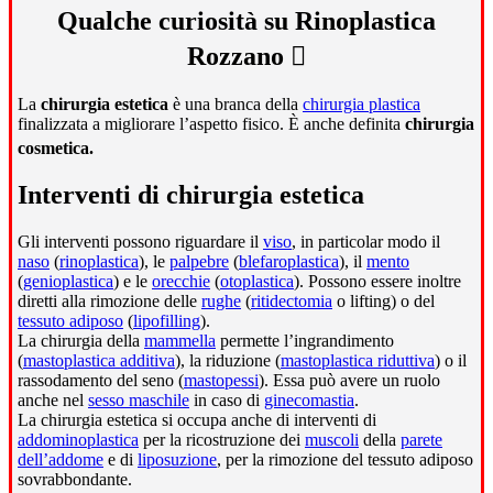
Qualche curiosità su Rinoplastica
Rozzano
La
chirurgia estetica
è una branca della
chirurgia plastica
finalizzata a migliorare l’aspetto fisico. È anche definita
chirurgia
cosmetica.
Interventi di chirurgia estetica
Gli interventi possono riguardare il
viso
, in particolar modo il
naso
(
rinoplastica
), le
palpebre
(
blefaroplastica
), il
mento
(
genioplastica
) e le
orecchie
(
otoplastica
). Possono essere inoltre
diretti alla rimozione delle
rughe
(
ritidectomia
o lifting) o del
tessuto adiposo
(
lipofilling
).
La chirurgia della
mammella
permette l’ingrandimento
(
mastoplastica additiva
), la riduzione (
mastoplastica riduttiva
) o il
rassodamento del seno (
mastopessi
). Essa può avere un ruolo
anche nel
sesso maschile
in caso di
ginecomastia
.
La chirurgia estetica si occupa anche di interventi di
addominoplastica
per la ricostruzione dei
muscoli
della
parete
dell’addome
e di
liposuzione
, per la rimozione del tessuto adiposo
sovrabbondante.