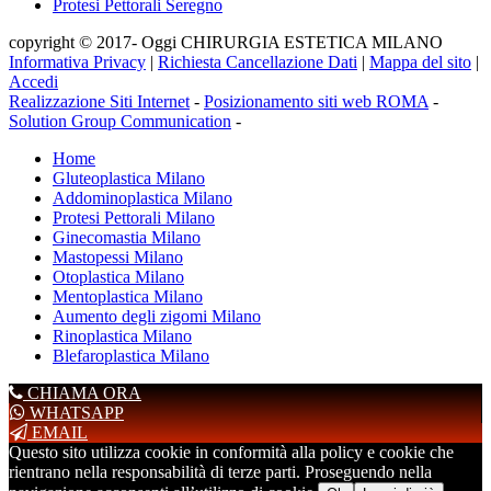
Protesi Pettorali Seregno
copyright © 2017- Oggi CHIRURGIA ESTETICA MILANO
Informativa Privacy
|
Richiesta Cancellazione Dati
|
Mappa del sito
|
Accedi
Realizzazione Siti Internet
-
Posizionamento siti web ROMA
-
Solution Group Communication
-
Home
Gluteoplastica Milano
Addominoplastica Milano
Protesi Pettorali Milano
Ginecomastia Milano
Mastopessi Milano
Otoplastica Milano
Mentoplastica Milano
Aumento degli zigomi Milano
Rinoplastica Milano
Blefaroplastica Milano
CHIAMA ORA
WHATSAPP
EMAIL
Questo sito utilizza cookie in conformità alla policy e cookie che
rientrano nella responsabilità di terze parti. Proseguendo nella