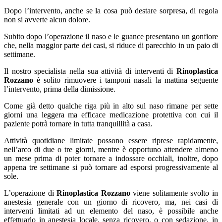
Dopo l’intervento, anche se la cosa può destare sorpresa, di regola
non si avverte alcun dolore.
Subito dopo l’operazione il naso e le guance presentano un gonfiore
che, nella maggior parte dei casi, si riduce di parecchio in un paio di
settimane.
Il nostro specialista nella sua attività di interventi di
Rinoplastica
Rozzano
è solito rimuovere i tamponi nasali la mattina seguente
l’intervento, prima della dimissione.
Come già detto qualche riga più in alto sul naso rimane per sette
giorni una leggera ma efficace medicazione protettiva con cui il
paziente potrà tornare in tutta tranquillità a casa.
Attività quotidiane limitate possono essere riprese rapidamente,
nell’arco di due o tre giorni, mentre è opportuno attendere almeno
un mese prima di poter tornare a indossare occhiali, inoltre, dopo
appena tre settimane si può tornare ad esporsi progressivamente al
sole.
L’operazione di
Rinoplastica Rozzano
viene solitamente svolto in
anestesia generale con un giorno di ricovero, ma, nei casi di
interventi limitati ad un elemento del naso, è possibile anche
effettuarlo in anestesia locale, senza ricovero, o con sedazione, in