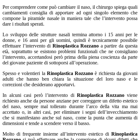
Per comprendere come può cambiare il naso, il chirurgo spiega quali
cambiamenti consiglia di apportare ad ogni singolo elemento che
compone la piramide nasale in maniera tale che l’intervento possa
dare i risultati sperati.
Lo sviluppo delle strutture nasali termina attorno i 15 anni per le
donne, e 16 anni per gli uomini, quindi è tecnicamente possibile
effettuare l’intervento di
Rinoplastica Rozzano
a partire da questa
età, soprattutto se esistono problemi funzionali che ne consigliano
l’intervento, accertandosi però prima della piena coscienza da parte
del giovane paziente di sottoporsi all’operazione.
Spesso e volentieri la
Rinoplastica Rozzano
è richiesta da giovani
adulti che hanno ben chiara la situazione del loro naso e le
correzioni che desiderano apportarvi.
In alcuni casi però l’intervento di
Rinoplastica Rozzano
viene
richiesto anche da persone anziane per correggere un difetto estetico
del naso, sempre mal tollerato durante l’arco della vita ma mai
accettato o, in altri casi, per eliminare i segni dell’invecchiamento
che si manifestano anche sul naso, come la punta che aumenta di
dimensioni e tende a scendere verso il basso.
Molto di frequente insieme all’intervento estetico di
Rinoplastica
Rozzano
si può effettuare anche la correzione di alcuni difetti che