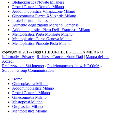
Blefaroplastica Novate Milanese
Protesi Pettorali Romolo Milano
Addominoplastica Villapizzone Milano
Ginecomastia Piazza XV Aprile Milano
Protesi Pettorali Giussano
Aumento degli zigomi Mariano Comense
Addominoplastica Piero Della Francesca Milano
Mentoplastica Porta Monforte Milano
Mentoplastica Corso Genova Milano
Mentoplastica Piazzale Piola Milano
copyright © 2017- Oggi CHIRURGIA ESTETICA MILANO
Informativa Privacy
|
Richiesta Cancellazione Dati
|
Mappa del sito
|
Accedi
Realizzazione Siti Internet
-
Posizionamento siti web ROMA
-
Solution Group Communication
-
Home
Gluteoplastica Milano
Addominoplastica Milano
Protesi Pettorali Milano
Ginecomastia Milano
Mastopessi Milano
Otoplastica Milano
Mentoplastica Milano