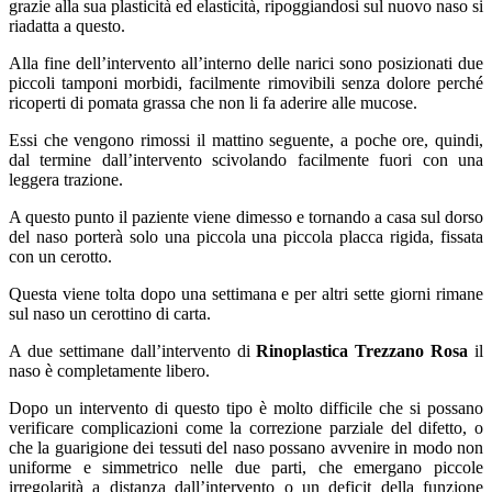
grazie alla sua plasticità ed elasticità, ripoggiandosi sul nuovo naso si
riadatta a questo.
Alla fine dell’intervento all’interno delle narici sono posizionati due
piccoli tamponi morbidi, facilmente rimovibili senza dolore perché
ricoperti di pomata grassa che non li fa aderire alle mucose.
Essi che vengono rimossi il mattino seguente, a poche ore, quindi,
dal termine dall’intervento scivolando facilmente fuori con una
leggera trazione.
A questo punto il paziente viene dimesso e tornando a casa sul dorso
del naso porterà solo una piccola una piccola placca rigida, fissata
con un cerotto.
Questa viene tolta dopo una settimana e per altri sette giorni rimane
sul naso un cerottino di carta.
A due settimane dall’intervento di
Rinoplastica Trezzano Rosa
il
naso è completamente libero.
Dopo un intervento di questo tipo è molto difficile che si possano
verificare complicazioni come la correzione parziale del difetto, o
che la guarigione dei tessuti del naso possano avvenire in modo non
uniforme e simmetrico nelle due parti, che emergano piccole
irregolarità a distanza dall’intervento o un deficit della funzione