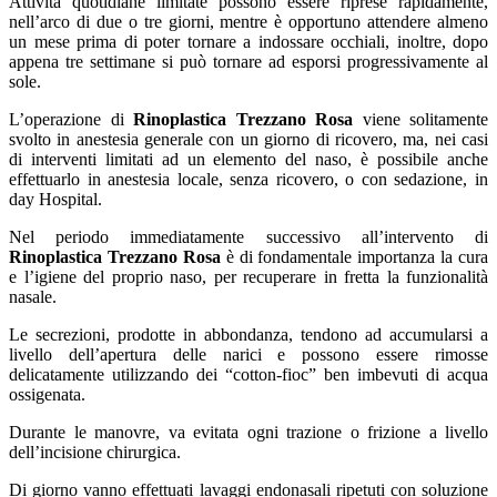
Attività quotidiane limitate possono essere riprese rapidamente,
nell’arco di due o tre giorni, mentre è opportuno attendere almeno
un mese prima di poter tornare a indossare occhiali, inoltre, dopo
appena tre settimane si può tornare ad esporsi progressivamente al
sole.
L’operazione di
Rinoplastica Trezzano Rosa
viene solitamente
svolto in anestesia generale con un giorno di ricovero, ma, nei casi
di interventi limitati ad un elemento del naso, è possibile anche
effettuarlo in anestesia locale, senza ricovero, o con sedazione, in
day Hospital.
Nel periodo immediatamente successivo all’intervento di
Rinoplastica Trezzano Rosa
è di fondamentale importanza la cura
e l’igiene del proprio naso, per recuperare in fretta la funzionalità
nasale.
Le secrezioni, prodotte in abbondanza, tendono ad accumularsi a
livello dell’apertura delle narici e possono essere rimosse
delicatamente utilizzando dei “cotton-fioc” ben imbevuti di acqua
ossigenata.
Durante le manovre, va evitata ogni trazione o frizione a livello
dell’incisione chirurgica.
Di giorno vanno effettuati lavaggi endonasali ripetuti con soluzione