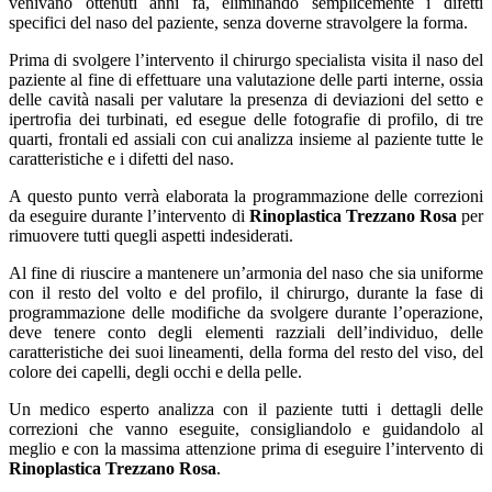
venivano ottenuti anni fa, eliminando semplicemente i difetti
specifici del naso del paziente, senza doverne stravolgere la forma.
Prima di svolgere l’intervento il chirurgo specialista visita il naso del
paziente al fine di effettuare una valutazione delle parti interne, ossia
delle cavità nasali per valutare la presenza di deviazioni del setto e
ipertrofia dei turbinati, ed esegue delle fotografie di profilo, di tre
quarti, frontali ed assiali con cui analizza insieme al paziente tutte le
caratteristiche e i difetti del naso.
A questo punto verrà elaborata la programmazione delle correzioni
da eseguire durante l’intervento di
Rinoplastica Trezzano Rosa
per
rimuovere tutti quegli aspetti indesiderati.
Al fine di riuscire a mantenere un’armonia del naso che sia uniforme
con il resto del volto e del profilo, il chirurgo, durante la fase di
programmazione delle modifiche da svolgere durante l’operazione,
deve tenere conto degli elementi razziali dell’individuo, delle
caratteristiche dei suoi lineamenti, della forma del resto del viso, del
colore dei capelli, degli occhi e della pelle.
Un medico esperto analizza con il paziente tutti i dettagli delle
correzioni che vanno eseguite, consigliandolo e guidandolo al
meglio e con la massima attenzione prima di eseguire l’intervento di
Rinoplastica Trezzano Rosa
.