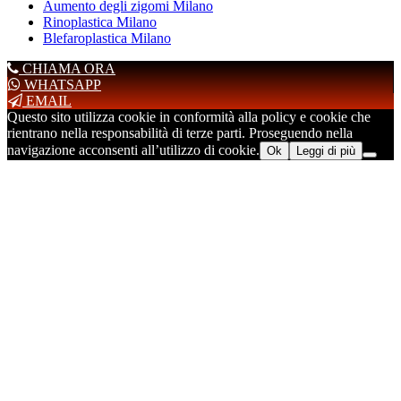
Aumento degli zigomi Milano
Rinoplastica Milano
Blefaroplastica Milano
CHIAMA ORA
WHATSAPP
EMAIL
Questo sito utilizza cookie in conformità alla policy e cookie che
rientrano nella responsabilità di terze parti. Proseguendo nella
navigazione acconsenti all’utilizzo di cookie.
Ok
Leggi di più