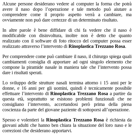
Alcune persone desiderano vedere al computer la forma che potrà
avere il naso dopo l’operazione e tale metodo può aiutare a
comprendere come il proprio aspetto verrà a cambiare, ma
ovviamente non può dare certezze di un determinato risultato.
In altre parole è bene diffidare di chi fa vedere che il naso è
modificabile con disinvoltura, inoltre non è detto che quanto
realizzato con il software di foto ritocco del computer possa esser
realizzato attraverso l’intervento di
Rinoplastica Trezzano Rosa
.
Per comprendere come può cambiare il naso, il chirurgo spiega quali
cambiamenti consiglia di apportare ad ogni singolo elemento che
compone la piramide nasale in maniera tale che l’intervento possa
dare i risultati sperati.
Lo sviluppo delle strutture nasali termina attorno i 15 anni per le
donne, e 16 anni per gli uomini, quindi è tecnicamente possibile
effettuare l’intervento di
Rinoplastica Trezzano Rosa
a partire da
questa età, soprattutto se esistono problemi funzionali che ne
consigliano l’intervento, accertandosi però prima della piena
coscienza da parte del giovane paziente di sottoporsi all’operazione.
Spesso e volentieri la
Rinoplastica Trezzano Rosa
è richiesta da
giovani adulti che hanno ben chiara la situazione del loro naso e le
correzioni che desiderano apportarvi.