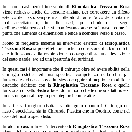
In alcuni casi però l’intervento di
Rinoplastica Trezzano Rosa
viene richiesto anche da persone anziane per correggere un difetto
estetico del naso, sempre mal tollerato durante l’arco della vita ma
mai accettato o, in altri casi, per eliminare i segni
dell’invecchiamento che si manifestano anche sul naso, come la
punta che aumenta di dimensioni e tende a scendere verso il basso.
Molto di frequente insieme all’intervento estetico di
Rinoplastica
Trezzano Rosa
si può effettuare anche la correzione di alcuni difetti
che influiscono sulla respirazione, conseguenti ad una deviazione
del setto nasale, e/o ad una ipertrofia dei turbinati.
In questi casi è importante che il chirurgo oltre ad avere abilità nella
chirurgia estetica ed una specifica competenza nella chirurgia
funzionale del naso, possa lui stesso eseguire al meglio le modifiche
estetiche richieste con la
Rinoplastica Trezzano Rosa
e quelle
funzionali di settoplastica facendo in modo che le une si adattino e si
predispongano al meglio per integrarsi con le altre.
In tali casi i migliori risultati si ottengono quando il Chirurgo del
naso è specialista sia in Chirurgia Plastica che in Otorino, come nel
caso del nostro specialista.
In alcuni casi, infine, l’intervento di
Rinoplastica Trezzano Rosa
viene richiesto per correggere e migliorare il risultato di una