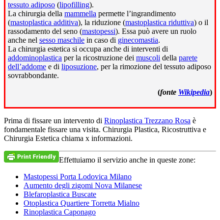
tessuto adiposo
(
lipofilling
).
La chirurgia della
mammella
permette l’ingrandimento
(
mastoplastica additiva
), la riduzione (
mastoplastica riduttiva
) o il
rassodamento del seno (
mastopessi
). Essa può avere un ruolo
anche nel
sesso maschile
in caso di
ginecomastia
.
La chirurgia estetica si occupa anche di interventi di
addominoplastica
per la ricostruzione dei
muscoli
della
parete
dell’addome
e di
liposuzione
, per la rimozione del tessuto adiposo
sovrabbondante.
(
fonte
Wikipedia
)
Prima di fissare un intervento di
Rinoplastica Trezzano Rosa
è
fondamentale fissare una visita. Chirurgia Plastica, Ricostruttiva e
Chirurgia Estetica chiama x informazioni.
Effettuiamo il servizio anche in queste zone:
Mastopessi Porta Lodovica Milano
Aumento degli zigomi Nova Milanese
Blefaroplastica Buscate
Otoplastica Quartiere Torretta Mialno
Rinoplastica Caponago