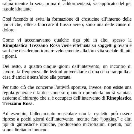
salina mentre la sera, prima di addormentarsi, va applicato del gel
nasale idratante.
Così facendo si evita la formazione di crosticine all’interno delle
narici che, oltre a bloccare il flusso aereo, sono una delle cause di
dolore.
Come vi accennavamo qualche riga più in alto, spesso la
Rinoplastica Trezzano Rosa
viene effettuata su soggetti giovani e
sani che desiderano tornare velocemente alla loro vita sociale di tutti
i giorni.
Del resto, a quattro-cinque giorni dall’intervento, un incontro di
lavoro, la frequenza alle lezioni universitarie o una cena tranquilla a
casa d’amici è senz’altro alla portata.
Per tutto ciò che concerne l’attività sportiva, invece, non esiste una
regola generale e la decisione su quando riprenderla andrà valutata
assieme al chirurgo che si è occupato dell’intervento di
Rinoplastica
Trezzano Rosa
.
Ad esempio, l’allenamento muscolare con la cyclette può essere
ripreso a pochi giorni dall’intervento, mentre fare “jogging” e altri
tipi di ginnastiche ritmiche, producendo microtraumi ripetuti, non
sono altrettanto innocue.